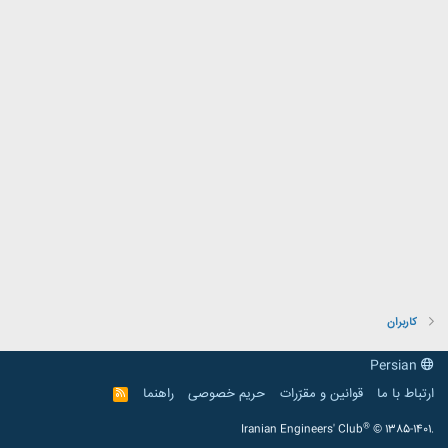
کاربران
Persian
ارتباط با ما
قوانین و مقرّرات
حریم خصوصی
راهنما
R
S
S
®
Iranian Engineers' Club
© 1385-1401.