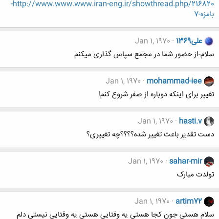
http://www.www.www.iran-eng.ir/showthread.php/216820-
بامزه-7
علی1369
Jan 1, 1970
سلام-از حضور شما در مجمع سپاس گذاری میکنم
Jan 1, 1970
mohammad-iee
تغییر برای اینکه دوباره از صفر شروع کنم!
Jan 1, 1970
hasti.v
دست تقدیر باعث تغییر شده؟؟؟؟چه تغییری؟
Jan 1, 1970
sahar-mir
تولدت مبارک
Jan 1, 1970
artim72
سلام هستی جون کجا هستی یه وقتایی هستی یه وقتایی نیستی دلم