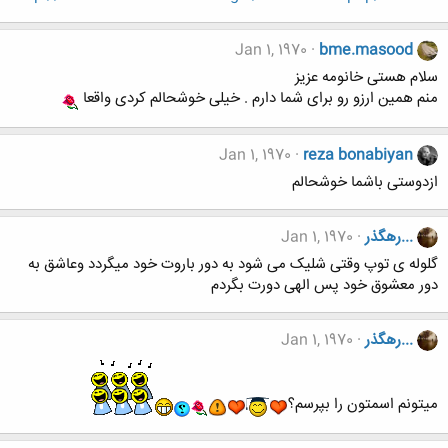
Jan 1, 1970
bme.masood
سلام هستی خانومه عزیز
منم همین ارزو رو برای شما دارم . خیلی خوشحالم کردی واقعا
Jan 1, 1970
reza bonabiyan
ازدوستی باشما خوشحالم
...رهگذر
Jan 1, 1970
گلوله ی توپ وقتی شلیک می شود به دور باروت خود میگردد وعاشق به
دور معشوق خود پس الهی دورت بگردم
...رهگذر
Jan 1, 1970
میتونم اسمتون را بپرسم؟