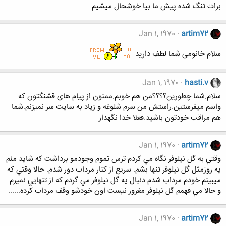
برات تنگ شده پیش ما بیا خوشحال میشیم
Jan 1, 1970
artim72
سلام خانومی شما لطف دارید
Jan 1, 1970
hasti.v
سلام.شما چطورین؟؟؟؟من هم خوبم.ممنون از پیام های قشنگتون که
واسم میفرستین.راستش من سرم شلوغه و زیاد به سایت سر نمیزنم.شما
هم مراقب خودتون باشید.فعلا خدا نگهدار
Jan 1, 1970
artim72
وقتي به گل نيلوفر نگاه مي کردم ترس تموم وجودمو برداشت که شايد منم
يه روزمثل گل نيلوفر تنها بشم. سريع از کنار مرداب دور شدم. حالا وقتي که
ميبينم خودم مرداب شدم دنبال يه گل نيلوفر مي گردم که از تنهايي نميرم
و حالا مي فهمم گل نيلوفر مغرور نيست اون خودشو وقف مرداب کرده......
Jan 1, 1970
artim72