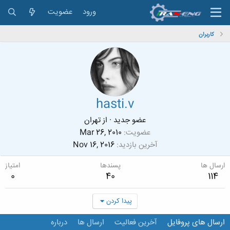
ورود
عضویت
کاربران
hasti.v
عضو جدید
·
از
تهران
عضویت
Mar 26, 2010
آخرین بازدید
Nov 16, 2016
ارسال ها
پسندها
امتیاز
0
40
114
پیدا کردن
ارسال های پروفایل
آخرین فعالیت
ارسال ها
درباره