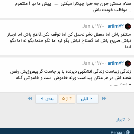
سلام هستی جون چه خبرا چیکارا میکنی ...... پیش ما بیا ! منتظرم
...مواظب خودت باش
Jan 1, 1970
artim72
منتظر باش اما معطل نشو.تحمل کن اما توقف نکن.قاطع باش اما لجباز
نباش.صريح باش اما گستاخ نباش.بگو اره اما نگو حتما.بگو نه اما نگو
ابدا
Jan 1, 1970
artim72
زندگی زیباست زندگی اتشگهی دیرنده پا بر جاست گر بیفروزیش رقص
شعله اش در هر مکان پیداست ورنه خاموش است و خاموشی گناه
ماست........
اول
آخر
4 از 5
قبلی
بعدی
کاربران
Persian