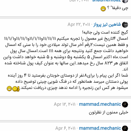
Jul 6, 2011
shadmehrbaz
چی دقیفا" ؟
شاهین تیز پرواز
Apr 22, 2011
گیج کننده است ولی جالبه!
امسال 4تاریخ غیر معمول را تجربه میکنیم 11/11/11و11/1/11و11/11/1و11/1/1
و فقط همین نیست:2رقم آخر سال تولد میلادی خود را با سنی که امسال
خواهید داشت جمع کنید ونتیجه برای همه 111 است.امسال سال پول
است.ماه اکتبر امسال 5 یکشنبه و5 دوشنبه و 5 شنبه خواهد داشت واین
اتفاق هر 823 سال رخ میدهد.این سالها به عنوان کیف پول شناخته شده
اند.
شما اگر این پیام را برای8نفر از دوستای خوبتان بفرستید تا 4 روز آینده
پولی دستتان میرسد همانطور که در فنگ شویی چینی توضیح داده
میشود هر کس این زنجیره را ادامه ندهد چیزی دریافت نمیکند.
Apr 12, 2011
mammad.mechanic
خیلی ممنون از نظرتون
Apr 6, 2011
mammad.mechanic