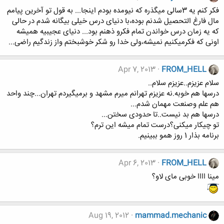
فکر کنم یه 3سالی میگذره که نیومده بودم اینجا... به قول تو آخرین پیامم
مال فارغ التحصیل شدنم بوده،با دنیای درس خیلی بیگانه شدم در حالی
که یه زمان درس خواندن تمام فکرو ذهنم بود... دنیای عجیبیه همیشه
اونی که فکرمیکنیم نمیشه،ولی خدا رو شکر خوشبختم واز زندگیم راضی...
Apr 7, 2013
FROM_HELL
سلام عزیزم..عزیزم سلام..
درسها هم خوبه.نه عزیزم تهرانم میرم مشهد و برمیگیردم تهران...چند واحد
هم علم وصنعت مهمان شدم...
درسها هم بد نیست..تا حدودی سختن...
تو چیکار میکنی؟درست تمام میشه این ترم؟
برنامه بذار 1 روز همو ببینیم.
Apr 6, 2013
FROM_HELL
مینا اااا خوبی مای لاو؟
Aug 19, 2012
mammad.mechanic