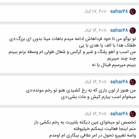
Jul 17, 2011
sahar68
Jul 16, 2011
sahar68
تو بوگو من تا خود فرداهاش ادامه میدم باهات مینا بدون ای بزرگ:دی
طفلک هدا با الف یا هدی با یی
من اسب و اهو پلنگ و شیر و کرکس و شغال طولی ام وسطه بزنم ببینم
چند چند میبریم
ببینم میرسیم فینال یا نه
Jul 16, 2011
sahar68
من هنوز از اون باری که به رخ کشیدی هنو تو رخم مونده:دی
میخوام اسب بیارم کیش و مات بشی:دی
Jul 16, 2011
sahar68
تخصص تو میخوای عین دیکته بلتییت به رخم بکشی باز
منم اینجا فعالیت نیمکنم خیلیوقته
واسه تغییرو تحول در امر علافی بیکاری ام اومدم