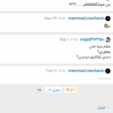
من خوشگللللللللللم.......؟؟؟!!
Mar 23, 2011
mammad.mechanic
Mar 1, 2011
majid373750
سلام مینا جان
چطوری؟
دیدی آواتارتو دزدیدن؟
Feb 21, 2011
mammad.mechanic
............
آخر
1 از 41
بعدی
کاربران