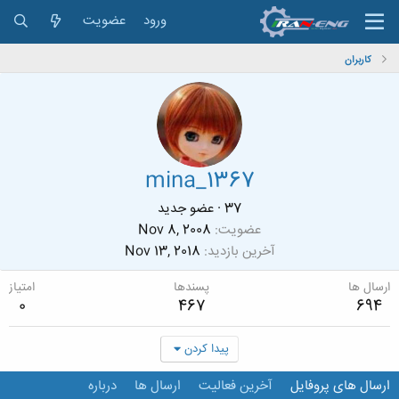
ورود
عضویت
کاربران
mina_1367
37
·
عضو جدید
عضویت
Nov 8, 2008
آخرین بازدید
Nov 13, 2018
ارسال ها
پسندها
امتیاز
0
467
694
پیدا کردن
ارسال های پروفایل
آخرین فعالیت
ارسال ها
درباره