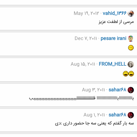
May 19, 2012
vahid_1366
مرسی از لطفت عزیز
Dec 7, 2011
pesare irani
Aug 15, 2011
FROM_HELL
Aug 3, 2011
sahar68
بااااااااااابااااااااااااااااا قللللللللللللللببببببببببببببببببببببببببببب
Aug 1, 2011
sahar68
سه بار گفتم که یعنی سه جا حضور داری :دی