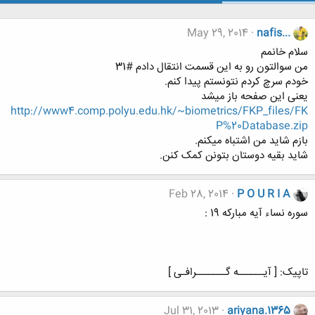
May 29, 2014
nafis...
سلام خانمم
من سوالتون رو به این قسمت انتقال دادم #31
خودم سرچ کردم نتونستم پیدا کنم.
یعنی این صفحه باز میشد
http://www4.comp.polyu.edu.hk/~biometrics/FKP_files/FK
P%20Database.zip
بازم شاید من اشتباه میکنم.
شاید بقیه دوستان بتونن کمک کنن.
Feb 28, 2014
P O U R I A
سوره نساء آیه مبارکه 19 :
تاپیک: [ آیــــــه گـــــــرافـی ]
Jul 31, 2013
ariyana.1365