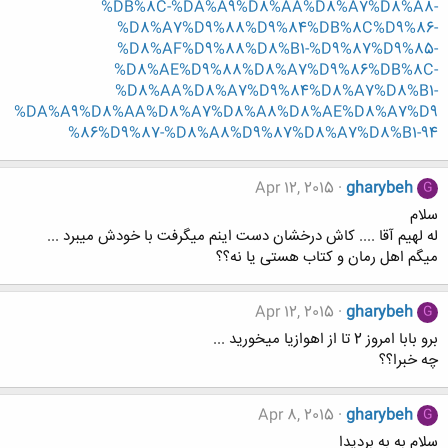
%DB%8C-%DA%A9%D8%AA%D8%A7%D8%A8-
%D8%A7%D9%88%D9%84%DB%8C%D9%86-
%D8%AF%D9%88%D8%B1-%D9%87%D9%85-
%D8%AE%D9%88%D8%A7%D9%86%DB%8C-
%D8%AA%D8%A7%D9%84%D8%A7%D8%B1-
%DA%A9%D8%AA%D8%A7%D8%A8%D8%AE%D8%A7%D9
%86%D9%87-%D8%A8%D9%87%D8%A7%D8%B1-94
Apr 12, 2015
gharybeh
G
سلام
له لهیم آقا .... کاش درخشان دست اینم میگرفت با خودش میبرد ...
میگم اهل رمان و کتاب هستی یا نه؟؟
Apr 12, 2015
gharybeh
G
برو بابا امروز 2 تا از اهوازیا میخورید ...
چه خبرا؟؟
Apr 8, 2015
gharybeh
G
سلام به به بردیدا