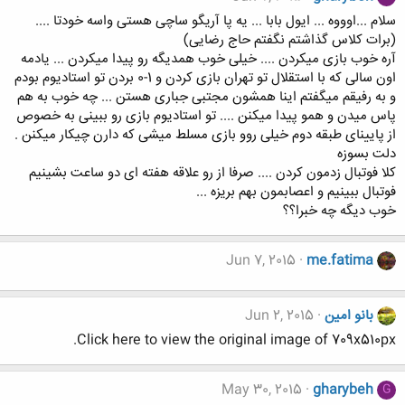
سلام ...اوووه ... ایول بابا ... یه پا آریگو ساچی هستی واسه خودتا ....
(برات کلاس گذاشتم نگفتم حاج رضایی)
آره خوب بازی میکردن .... خیلی خوب همدیگه رو پیدا میکردن ... یادمه
اون سالی که با استقلال تو تهران بازی کردن و 1-0 بردن تو استادیوم بودم
و به رفیقم میگفتم اینا همشون مجتبی جباری هستن ... چه خوب به هم
پاس میدن و همو پیدا میکنن .... تو استادیوم بازی رو ببینی به خصوص
از پایینای طبقه دوم خیلی روو بازی مسلط میشی که دارن چیکار میکنن .
دلت بسوزه
کلا فوتبال زدمون کردن .... صرفا از رو علاقه هفته ای دو ساعت بشینیم
فوتبال ببینیم و اعصابمون بهم بریزه ...
خوب دیگه چه خبرا؟؟
Jun 7, 2015
me.fatima
بانو امین
Jun 2, 2015
Click here to view the original image of 709x510px.
May 30, 2015
gharybeh
G