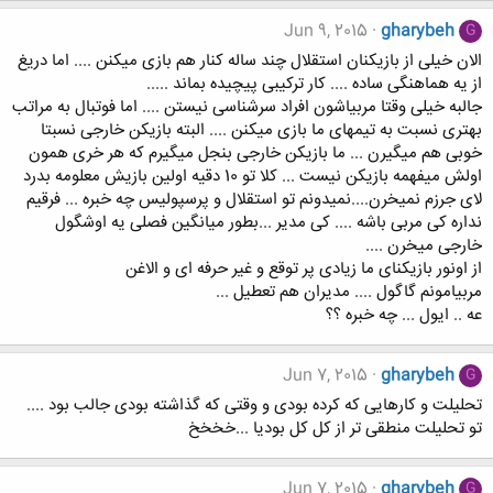
Jun 9, 2015
gharybeh
G
الان خیلی از بازیکنان استقلال چند ساله کنار هم بازی میکنن .... اما دریغ
از یه هماهنگی ساده .... کار ترکیبی پیچیده بماند .....
جالبه خیلی وقتا مربیاشون افراد سرشناسی نیستن .... اما فوتبال به مراتب
بهتری نسبت به تیمهای ما بازی میکنن .... البته بازیکن خارجی نسبتا
خوبی هم میگیرن ... ما بازیکن خارجی بنجل میگیرم که هر خری همون
اولش میفهمه بازیکن نیست ... کلا تو 10 دقیه اولین بازیش معلومه بدرد
لای جرزم نمیخرن....نمیدونم تو استقلال و پرسپولیس چه خبره ... فرقیم
نداره کی مربی باشه .... کی مدیر ...بطور میانگین فصلی یه اوشگول
خارجی میخرن ....
از اونور بازیکنای ما زیادی پر توقع و غیر حرفه ای و الاغن
مربیامونم گاگول .... مدیران هم تعطیل ...
عه .. ایول ... چه خبره ؟؟
Jun 7, 2015
gharybeh
G
تحلیلت و کارهایی که کرده بودی و وقتی که گذاشته بودی جالب بود ....
تو تحلیلت منطقی تر از کل کل بودیا ...خخخخ
Jun 7, 2015
gharybeh
G