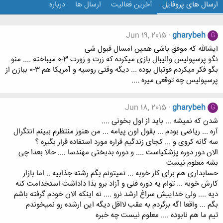
ارسال های پروفایل
آخرین فعالیت
ارسال ها
درباره
Jun 19, 2015
gharybeh
G
ایشالله که موفق باشی همین امسال قبول شی
نگو پرسپولیس والیبال بازی میکرده که زرت و زورت 3-0 میباخته .... منو
بگو فکر میکردم فوتبال بوده ... دیگه وقتی روسیه و آمریکا هم 3-0 ببازن از
پرسپولیس چه توقعی میره ....
Jun 18, 2015
gharybeh
G
شدن که نمیشه ... باید از اول بخونی ....
آره ... ریاضی بودم ... بقول اون پیامه ... من هنوز منتظرم ببینم انتگرال
سه گانه کروی و ... کجای زندگیم قراره مورد استفاده قرار بگیره ؟
الان دور دوره پزشکیاست .... و دوره بدبختی مهندسا .... حالا بعدا چی
بشه معلوم نیست
حسابداری هم برای کار خوبه ... نمیتونم بگم رشته جذابیه .. اما بازار
کارش خوبه ... توام یه دوره فنی و آزاد برو بذا داداشت استخدامت کنه
دیه .... ولی خداییش سراغ ارشد نرو .... نه اینکه الان خودم گرفته باشم
بگم ... واقعا اگه برگردم به عقب لااقل دیگه این ارشده رو نمیخوندم
تیم ما هم نابوده .... معلوم نیست چه خبره