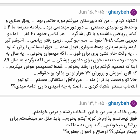
Jun 15, 2015
gharybeh
G
اشتباه کردم.... من که دبیرستان میرفتم دوره خاتمی بود ... رونق صنایع و
واحدهای تولیدی صنعتی .... دور دور مهندسی بود ....یادمه مدرسه ما 4 تا
کلاس ریاضی داشت و با کلی شاگرد .... هر کلاس حدود 40 نفر ... اما دو
تجربی سبک 18-19 نفره .... منم جو گیر.... زرتی رفتم ریاضی ... آخرشم گیر
کردم رفتم سربازی وسط سربازی قبول شدم .... فوق لیسانس ارزش نداره
... یه وقت خام نشی بری برای فوق .... اگه میخوای بخونی ... یه سال به
خودت زحمت بده بخون برای دندون پزشکی ... من اگه برگردم به سال 89
اینا که تصمیم گرفتم برای ارشد بخونم ....قطعا تصمیممو عوض میکردم ....
که الان آموزش و پرورش 72 هزار تومن بذاره رو حقوقم ..
حالا تو وضعت بد تر از منه .... من لااقل استقلالی هستم .... تو توو
انتخاب تیمتم اشتباه کردی .... اصلا به چه امیدی داری ادامه میدی؟؟
Jun 13, 2015
gharybeh
G
یعنی خاک بر سر من با این انتخاب رشته و درس خوندنم...
فوق لیسانسو بذارم در کوزه آبشو بخورم....باید مثل خر مینشستم برای
پزشکی میخوندم.... گند زدن به مملکت
چیکار میکنی؟؟ اوضاع و احوال چطوره؟؟