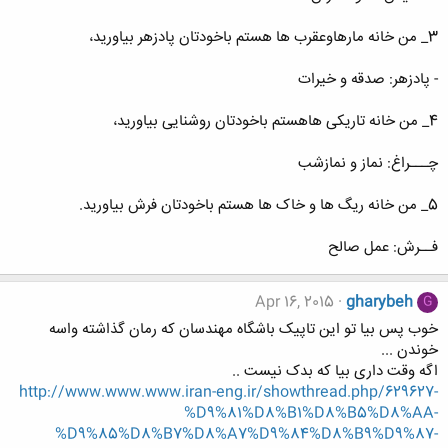
3_ من خانه مارهاوعقرب ها هستم باخودتان پادزهر بیاورید،
- پادزهر: صدقه و خیرات
4_ من خانه تاریکی هاهستم باخودتان روشنایی بیاورید،
چـــراغ: نماز و نمازشب
5_ من خانه ریگ ها و خاک ها هستم باخودتان فرش بیاورید.
فــرش: عمل صالح
Apr 16, 2015
gharybeh
G
خوب پس بیا تو این تاپیک باشگاه مهندسان که رمان گذاشته واسه
خوندن ...
اگه وقت داری بیا که بدک نیست ..
http://www.www.www.iran-eng.ir/showthread.php/629627-
%D9%81%D8%B1%D8%B5%D8%AA-
%D9%85%D8%B7%D8%A7%D9%84%D8%B9%D9%87-