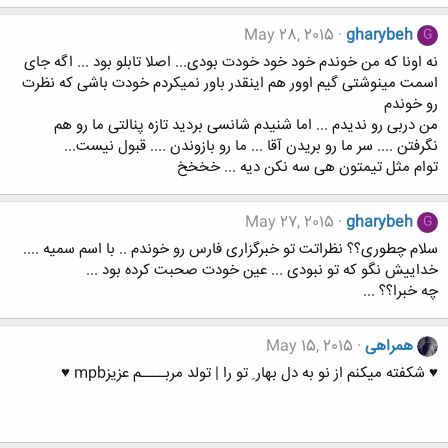
May 28, 2015
gharybeh
G
نه اونا که من خوندم خود خود خودت بودی... اصلا تابلو بود ... اگه جای
اسمت مینوشتی گیم اوور هم اینقدر باور نمیکردم خودت باشی که نظرت
رو خوندم
من دربی رو ندیدم ... اما شنیدم شانسی بردید تازه پنالتی ما رو هم
نگرفتن .... سر ما رو بریدن آقا ... ما رو بازوندن .... قبول نیست...
توام مثل تیمتون هی سه نکن دیه ... خخخخ
May 27, 2015
gharybeh
G
سلام چطوری؟؟ نظراتت تو خبرگزاری فارس رو خوندم .. با اسم سمیه ....
خداییش نگو که تو نبودی ... عین خودت صحبت کرده بود ...
چه خبرا؟؟ ...
همراهی
May 15, 2015
♥ شکفته میکنم از نو به دل بهار ِ تو را | تولد مربــــم عزیزmpb ♥