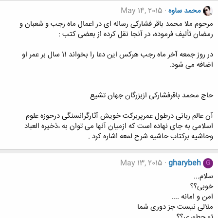
محمد ساوه
May 14, 2015
مرحوم ملا محمد باقر فشارکی رساله ای در اعمال ماه رجب و شعبان و
رمضان تألیف فرموده، در آنجا نقل کرده از بعضی کتب :
در روز جمعه آخر ماه رجب هرکس این دعا را بخواند 11 سال بر عمر او
اضافه می شود.
حاج محمد باقرفشارکی ازبزرگان جهان تشیع
آن عالم ربانی درطول عمرپربرکت خویش آثارگرانسنگی درحوزه علوم
اسلامی به جای نهاده است که ازمیان آنها می توان به ،ذخیره العباد
وحاشیه برکتاب حاشیه شرح لمعه اشاره کرد .
May 13, 2015
gharybeh
G
سلام...
خوبی؟؟
امن و امانه ....
ملالی نیست جز دوری شما
تو چطوری؟؟