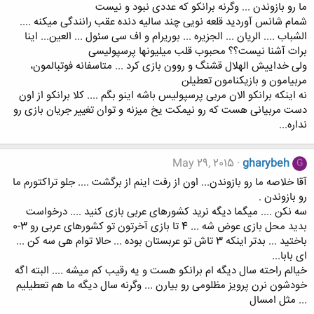
ما رو بازوندن ... وگرنه برانکو که عددی نبود و نیست
شمام شانس آوردید قلعه نویی چند سالیه دنده عقب رانندگی میکنه ....
الشباب .... الریان ... الجزیره ... بوریرام و اف سی سئول ... العین... اینا
برات آشنا نیست؟؟ محبوب قلب میلیونها پرسپولیسی
ولی خداییش الهلال قشنگ و روون بازی کرد ... متاسفانه فوتبالمون،
مربیامون و بازیکنامون تعطیلن
نه اینکه برانکو الان مربی پرسپولیس باشه اینو بگم .... کلا برانکو از اون
دست مربیانی هست که رو نیمکت یخ میزنه و توان تغییر جریان بازی رو
نداره...
May 29, 2015
gharybeh
G
آقا خلاصه ما رو بازوندن... اون از رفت اینم از برگشت .... جلو تراکتورم ما
رو بازوندن .
سه نکن .... میگما دیگه نرید کشورهای عربی بازی کنید .... درخواست
بدید محل بازی عوض شه ... 4 تا بازی آخرتون تو کشورهای عربی رو 3-0
باختید ... بدتر اینکه 3 تاش تو عربستان بوده ... حالا توام هی سه کن ...
ای بابا...
خیالم راحته سال دیگه ام برانکو هست و یه رقیب کم میشه .... البته اگه
خودشون نرن پرویز مظلومی رو بیارن ... وگرنه سال دیگه ما هم تعطیلیم
... مثل امسال