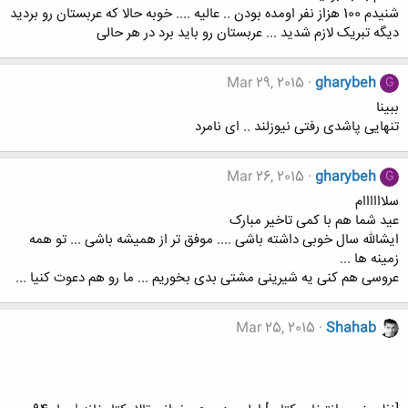
شنیدم 100 هزاز نفر اومده بودن .. عالیه .... خوبه حالا که عربستان رو بردید
دیگه تبریک لازم شدید ... عربستان رو باید برد در هر حالی
Mar 29, 2015
gharybeh
G
ببینا
تنهایی پاشدی رفتی نیوزلند .. ای نامرد
Mar 26, 2015
gharybeh
G
سلاااااام
عید شما هم با کمی تاخیر مبارک
ایشالله سال خوبی داشته باشی .... موفق تر از همیشه باشی ... تو همه
زمینه ها ...
عروسی هم کنی یه شیرینی مشتی بدی بخوریم ... ما رو هم دعوت کنیا ...
Mar 25, 2015
Shahab