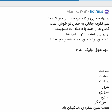
Mar 18, 2012
ho3in.s
سالها، هجری و شمسی همه بی خورشیدند
سیر تقویم جلالی به جمال تو خوش است
فصل ها را همه با فاصله ات سنجیدند
تو بیایی همه ساعتها، ثانیه ها
از همین روز همین لحظه همین دم عیدند...
اللهم عجل لولیک الفرج
سلامت
سعادت
سيادت
سُرور
سَروري
سبزي
و سَرزندگي
هفت سين سفره ي زندگيتان باد