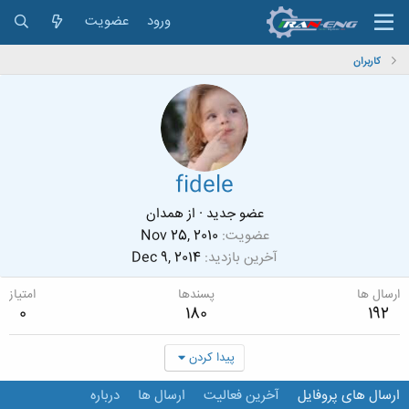
ورود
عضویت
کاربران
fidele
عضو جدید
·
از
همدان
عضویت
Nov 25, 2010
آخرین بازدید
Dec 9, 2014
ارسال ها
پسندها
امتیاز
0
180
192
پیدا کردن
ارسال های پروفایل
آخرین فعالیت
ارسال ها
درباره