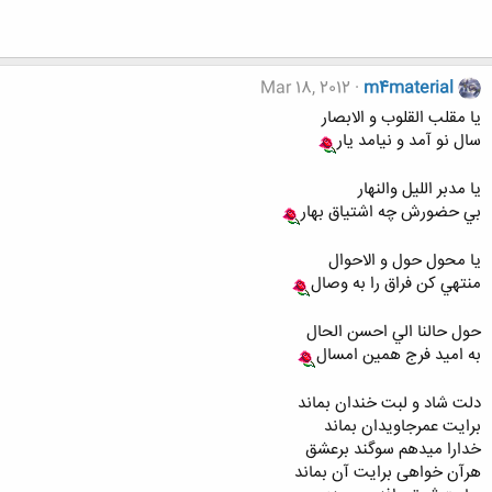
Mar 18, 2012
m4material
يا مقلب القلوب و الابصار
سال نو آمد و نيامد يار
يا مدبر الليل والنهار
بي حضورش چه اشتياق بهار
يا محول حول و الاحوال
منتهي كن فراق را به وصال
حول حالنا الي احسن الحال
به اميد فرج همين امسال
دلت شاد و لبت خندان بماند
برایت عمرجاویدان بماند
خدارا میدهم سوگند برعشق
هرآن خواهی برایت آن بماند