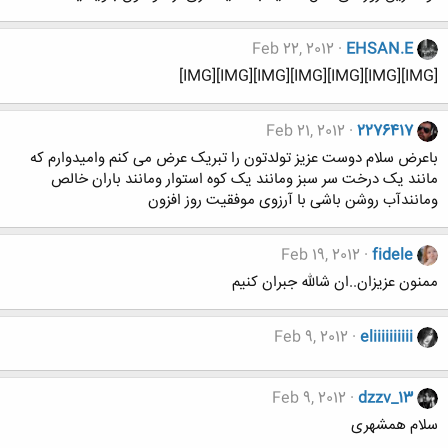
Feb 22, 2012
EHSAN.E
[IMG][IMG][IMG][IMG][IMG][IMG][IMG]
Feb 21, 2012
2276417
باعرض سلام دوست عزیز تولدتون را تبریک عرض می کنم وامیدوارم که
مانند یک درخت سر سبز ومانند یک کوه استوار ومانند باران خالص
ومانندآب روشن باشی با آرزوی موفقیت روز افزون
Feb 19, 2012
fidele
ممنون عزیزان..ان شالله جبران کنیم
Feb 9, 2012
eliiiiiiiiii
Feb 9, 2012
dzzv_13
سلام همشهری