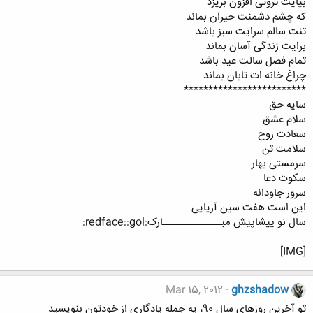
بپایت ثروتی افزون بریزد
که چشم دشمنت حیران بماند
تنت سالم سرایت سبز باشد
برایت زندگی آسان بماند
تمام فصل سالت عید باشد
چراغ خانه ات تابان بماند
*************************
سایه حق
سلام عشق
سعادت روح
سلامت تن
سرمستی بهار
سکوت دعا
سرور جاودانه
این است هفت سین آریایی
سال نو پيشاپيش مبــــــــــــــارک:redface::gol:
[IMG]
Mar 15, 2012
ghzshadow
تو آخرین روزهای سال 90، یه جمله یادگاری از خودتون بنویسید