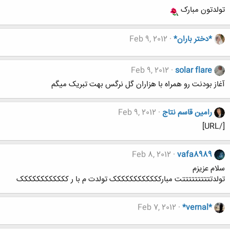
تولدتون مبارک
*دختر باران*
Feb 9, 2012
Feb 9, 2012
solar flare
آغاز بودنت رو همراه با هزاران گل نرگس بهت تبریک میگم
رامین قاسم نتاج
Feb 9, 2012
[/URL]
Feb 8, 2012
vafa8989
سلام عزیزم
تولدتتتتتتتتتتت مبارکککککککککککک تولدت م با ر کککککککککککک
Feb 7, 2012
*vernal*