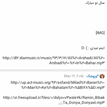
سال نو مبارک
[IMG]
اینم عیدی : ) :D
http://dl2.diarmusic.ir/music/93/3/12/Ali%20Arshadi/Ali%20
Arshadi%20-%20In%20Bahar.mp3
*وروجک
Mar 19, 2015
http://up.act-music.org/93/esfand/Milad%20Baran%20-
%20Man%20Ke%20Bahatam%20%5B128%5D.mp3
http://s1.freeupload.ir/files/0/dslyx0v3wsle7k/Ramin_Bibak
_-_Ta_Donya_Donyast.mp3