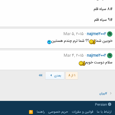
8# سیاه قلم
9# سیاه قلم
Mar 5, 2015
najme2002
N
خوبین شما
؟؟ شما ترم چندم هستین
Mar 4, 2015
najme2002
N
سلام دوست خوبم
آخر
1 از 8
بعدی
کاربران
Persian
ارتباط با ما
قوانین و مقرّرات
حریم خصوصی
راهنما
R