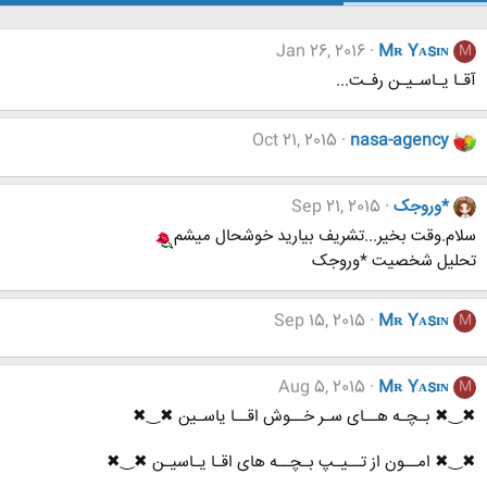
Jan 26, 2016
Mʀ Yᴀsɪɴ
M
آقـا یـاسـیـن رفـت...
Oct 21, 2015
nasa-agency
*وروجک
Sep 21, 2015
سلام.وقت بخیر...تشریف بیارید خوشحال میشم
تحلیل شخصیت *وروجک
Sep 15, 2015
Mʀ Yᴀsɪɴ
M
Aug 5, 2015
Mʀ Yᴀsɪɴ
M
✖‿✖ بـچـه هــای سـر خــوش اقــا یاسـین ✖‿✖
✖‿✖ امــون از تــیـپ بـچــه های اقـا یـاسیـن ✖‿✖