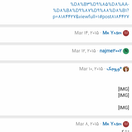
%D8%B3%D9%85%D8%AA-
%D8%B8%D9%87%D9%88%D8%B1?
p=8184427&viewfull=1#post8184427
Mar 14, 2015
Mʀ Yᴀsɪɴ
M
Mar 12, 2015
najme2002
N
*وروجک
Mar 10, 2015
[IMG]
[IMG]
[IMG]
Mar 8, 2015
Mʀ Yᴀsɪɴ
M