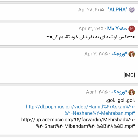
Apr 28, 2015
"ALPHA"
Apr 13, 2015
Mʀ Yᴀsɪɴ
M
●•▪عکس نوشته ای به نفر قبلی خود تقدیم کن●•▪
*وروجک
Apr 3, 2015
[IMG]
*وروجک
Apr 1, 2015
:gol: :gol::gol:
http://dl.pop-music.ir/video/Hamid%20Askari%20-
%20Neshane%20Mehraban.mp3
http://up.act-music.org/94/farvardin/Mehrshad%20-
%20Shart%20Mibandam%20%5B128%5D.mp3​