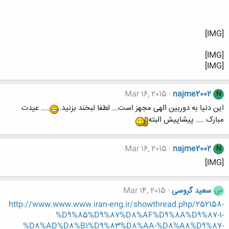
[IMG]
[IMG]
[IMG]
Mar 16, 2015
najme2002
N
این دنیا به دوربین الهی مجهز است... لطفا لبخند بزنید.
.... عیدت
مبارک .... پیشاپیش البته
Mar 16, 2015
najme2002
N
[IMG]
سعید گروسی
Mar 14, 2015
س
http://www.www.www.iran-eng.ir/showthread.php/252158-
%D9%85%D9%87%D8%AF%D9%8A%D9%87-1-
%D8%AD%D8%B1%D9%83%D8%AA-%D8%A8%D9%87-