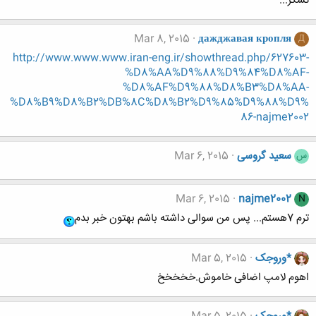
تشکر...
Mar 8, 2015
дажджавая кропля
Д
http://www.www.www.iran-eng.ir/showthread.php/627603-
%D8%AA%D9%88%D9%84%D8%AF-
%D8%AF%D9%88%D8%B3%D8%AA-
%D8%B9%D8%B2%DB%8C%D8%B2%D9%85%D9%88%D9%
86-najme2002
سعید گروسی
Mar 6, 2015
س
Mar 6, 2015
najme2002
N
ترم 7هستم... پس من سوالی داشته باشم بهتون خبر بدم
*وروجک
Mar 5, 2015
اهوم لامپ اضافی خاموش.خخخخخ