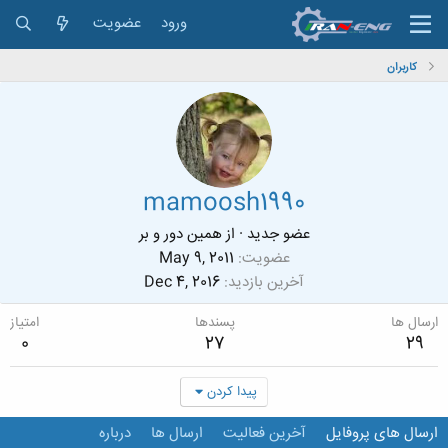
ورود
عضویت
کاربران
mamoosh1990
عضو جدید
·
از
همین دور و بر
عضویت
May 9, 2011
آخرین بازدید
Dec 4, 2016
ارسال ها
پسندها
امتیاز
0
27
29
پیدا کردن
ارسال های پروفایل
آخرین فعالیت
ارسال ها
درباره