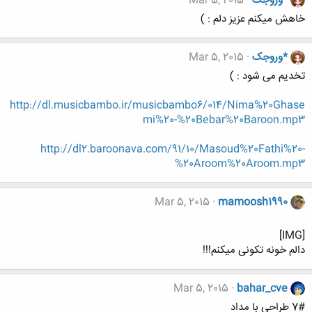
*وروجک
Mar 5, 2015
خاهش میکنم عزیز دلم : )
*وروجک
Mar 5, 2015
تخدیم می شود : )
http://dl.musicbambo.ir/musicbambo6/014/Nima%20Ghase
mi%20-%20Bebar%20Baroon.mp3
http://dl2.baroonava.com/91/10/Masoud%20Fathi%20-
%20Aroom%20Aroom.mp3
Mar 5, 2015
mamoosh1990
[IMG]
دالم خونه تکونی میکنم!!!
Mar 5, 2015
bahar_cve
7# طراحی با مداد