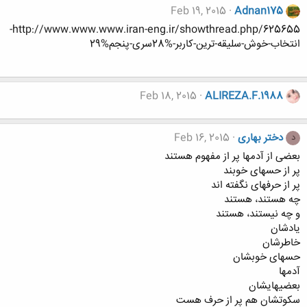
Feb 19, 2015
Adnan175
http://www.www.www.iran-eng.ir/showthread.php/625655-
انتخاب-خوش-سلیقه-ترین-کاربر-%28سری-پنجم%29
Feb 18, 2015
ALIREZA.F.1988
دختر بهاری
Feb 16, 2015
د
ﺑﻌﻀﯽ ﺍﺯ ﺁﺩمها ﭘﺮ ﺍﺯ ﻣﻔﻬﻮﻡ ﻫﺴﺘﻨﺪ
ﭘﺮ ﺍﺯ حسهاﯼ ﺧﻮﺑﻨﺪ
ﭘﺮ ﺍﺯ ﺣﺮفهاﯼ ﻧﮕﻔﺘﻪ ﺍﻧﺪ
ﭼﻪ ﻫﺴﺘﻨﺪ، ﻫﺴﺘﻨﺪ
ﻭ ﭼﻪ ﻧﯿﺴﺘﻨﺪ، ﻫﺴﺘﻨﺪ
ﯾﺎﺩﺷﺎﻥ
ﺧﺎﻃﺮﺷﺎﻥ
حسهاﯼ ﺧﻮﺑﺸﺎﻥ
ﺁﺩمها
بعضیهاﯾﺸﺎﻥ
ﺳﮑﻮﺗﺸﺎﻥ ﻫﻢ ﭘﺮ ﺍﺯ ﺣﺮﻑ ﻫﺴﺖ