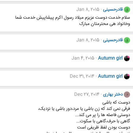
قادرحسینی
Jan 8, 2015
ق
سلام خدمت دوست عزیزم میلاد رسول اکرم پیشاپیش خدمت شما
وخانواد هی محترمتان مبارک
قادرحسینی
Jan 8, 2015
ق
Jan 4, 2015
Autumn girl
Dec 31, 2014
Autumn girl
دختر بهاری
Dec 27, 2014
د
دوست ﮐﻪ ﺑﺎﺷﯽ
ﻓﺮﻗﯽ ﻧﻤﯽ ﮐﻨﺪ ﮐﻪ ﺯﻥ ﺑﺎﺷﯽ ﯾﺎ ﻣﺮﺩ،ﺩﻭﺭ ﺑﺎﺷﯽ ﯾﺎ ﻧﺰﺩﯾﮏ،
دوستی ﻓﺎﺻﻠﻪ ﻫﺎ ﺭﺍ ﭘﺮ ﻣﯽ ﮐﻨﺪ...
ﮔﺎﻫﯽ ﺑﺎ ﺣﺮﻑ،ﮔﺎﻫﯽ ﺑﺎ ﺳﮑﻮﺕ...
دوست ﺑﻮﺩﻥ ﻟﻔﻆ ظریفی است