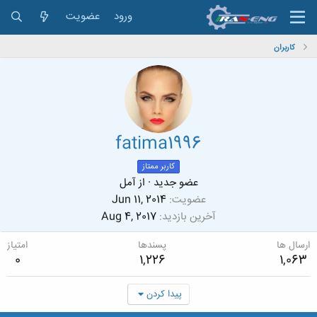
ورود
عضویت
کاربران
fatima1996
کاربر ممتاز
عضو جدید
·
از
آمل
عضویت
Jun 11, 2014
آخرین بازدید
Aug 4, 2017
ارسال ها
پسندها
امتیاز
0
1,226
1,063
پیدا کردن