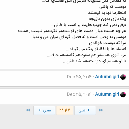
ﻧﻪ ﻣﻘﺪﺱ ﻣﺜﻞ ﻋﺸﻖ،ﻧﻪ ﺳﺮﺳﺮﯼ ﻣﺜﻞ ﻫﻤﺴﺎﯾﻪ ها...
دوست ﮐﻪ ﺑﺎﺷﯽ
ﺍﻧﺘﻈﺎﺭﻫﺎ ﺗﻬﺪﯾﺪ ﻧﯿﺴﺘﻨﺪ
ﯾﮏ ﺑﺎﺯﯼ ﺑﺪﻭﻥ ﺑﺎﺯﯾﭽﻪ
ﻓﺮﻗﯽ ﻧﻤﯽ ﮐﻨﺪ ﺟﯿﺐ ﻫﺎﯾﺖ ﭘﺮ ﺍﺳﺖ ﯾﺎ ﺧﺎﻟﯽ...
ﻫﺮ ﭼﻪ ﻫﺴﺖ ﻣﯿﺎﻥ ﺩﺳﺖ ﻫﺎﯼ ﺗﻮﺳﺖ،ﺩﺭ ﻓﮑﺮﺕ،ﺩﺭ ﻗﻠﺒﺖ،ﺩﺭ ﻋﻤﻠﺖ...
دوستی ﻧﻪ ﻭﺻﻞ ﺍﺳﺖ ﻭ ﻧﻪ ﻓﺼﻞ، ﮔﺮه اي ﻣﯿﺎﻥ ﻣﻦ ﻭ ﺩﻧﯿﺎ...
ﻣﺮﺍ ﮐﻪ دوست ﺧﻮﺍﻧﺪﯼ
ﺍﻋﺘﻤﺎﺩ ﻫﺎ ﺑﺎ ﻟﻔﻆ ﺗﻮ ﺭﻧﮓ ﻣﯽ ﮔﯿﺮﻧﺪ...
ﻣﯽ ﺷﻮﯼ ﻫﻤﺴﻔﺮ،ﻫﻢ ﺳﻔﺮﻩ،ﻫﻢ ﮐﺎﺳﻪ،ﻫﻢ ﺣﺮﻑ...
با تو هستم ای دوست،همیشه باش...
Dec 25, 2014
Autumn girl
Dec 25, 2014
Autumn girl
اول
آخر
2 از 28
قبلی
بعدی