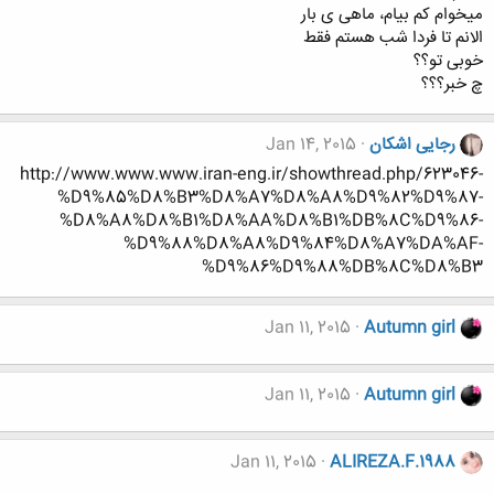
میخوام کم بیام، ماهی ی بار
الانم تا فردا شب هستم فقط
خوبی تو؟؟
چ خبر؟؟؟
رجایی اشکان
Jan 14, 2015
http://www.www.www.iran-eng.ir/showthread.php/623046-
%D9%85%D8%B3%D8%A7%D8%A8%D9%82%D9%87-
%D8%A8%D8%B1%D8%AA%D8%B1%DB%8C%D9%86-
%D9%88%D8%A8%D9%84%D8%A7%DA%AF-
%D9%86%D9%88%DB%8C%D8%B3
Jan 11, 2015
Autumn girl
Jan 11, 2015
Autumn girl
Jan 11, 2015
ALIREZA.F.1988