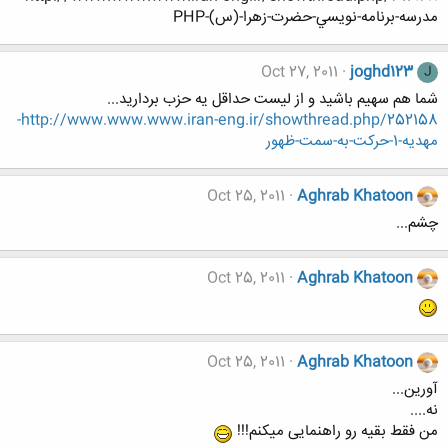
مدرسه-برنامه-نويسي-حضرت-زهرا-(س)-PHP
Oct 27, 2011
joghd123
J
شما هم سهیم باشید و از لیست حداقل یه حزب بردارید...
http://www.www.www.iran-eng.ir/showthread.php/252158-
مهديه-1-حركت-به-سمت-ظهور
Oct 25, 2011
Aghrab Khatoon
چشم...
Oct 25, 2011
Aghrab Khatoon
Oct 25, 2011
Aghrab Khatoon
آورین...
نه....
من فقط بقیه رو راهنمایی میکنم!!!