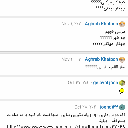
کجا کار میکنی؟؟؟؟؟
چیکار میکنی؟؟؟؟
Nov 1, 2011
Aghrab Khatoon
مرسی خوبم...
چه خبرا؟؟؟؟؟؟
چیکارا میکنی؟؟؟؟؟
Nov 1, 2011
Aghrab Khatoon
سلاااااام چطوری؟؟؟؟؟؟
Oct 30, 2011
gelayol joon
Oct 28, 2011
joghd123
J
اگه دوس دارین php یاد بگیرین بیاین اینجا ثبت نام کنید با یه صلوات
بسم الله....بیاینا
http://www.www.www.iran-eng.ir/showthread.php/311948-