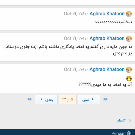
Oct 19, 2011
Aghrab Khatoon
ببخشیدددددددددددد
Oct 19, 2011
Aghrab Khatoon
نه چون مایه داری گفتم یه امضا یادگاری داشته باشم ازت جلوی دوستام
پز بدم :دی
Oct 19, 2011
Aghrab Khatoon
آقا یه امضا به ما میدی؟؟؟؟؟؟
اول
آخر
5 از 13
قبلی
بعدی
کاربران
Persian