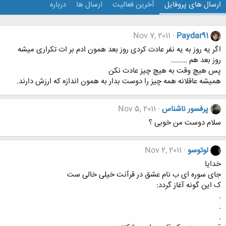
ارسال های پروفایل
آخرین فعالیت
ارسال ها
درباره
Nov 7, 2011
Paydar91
اگر یه روز به یه نفر عادت کردی روز بعد همون ادم بر ات تکراری میشه
روز بعد هم ........
پس هیچ وقت به هیچ چیز عادت نکن
همیشه عاقلانه همه چیز را دوست بدار به همون اندازه که ارزش دارند.
پرفسور ناشناس
Nov 5, 2011
سلام دوست من خوبی ؟
لوتوسو
Nov 2, 2011
خدایا
جای سوره ای ب نام عشق در قرآنت خیلی خالی ست
ک این گونه آغاز گردد:
.
.
.