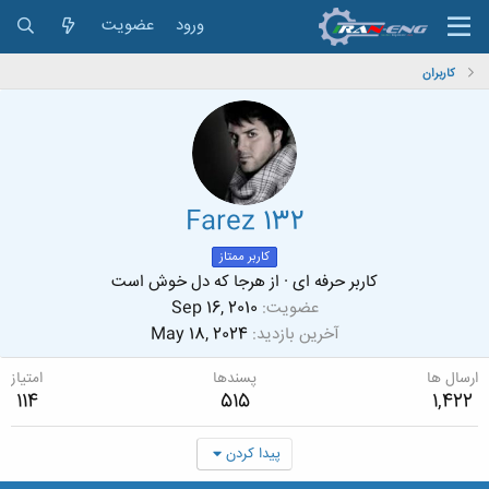
ورود
عضویت
کاربران
Farez 132
کاربر ممتاز
کاربر حرفه ای
·
از
هرجا که دل خوش است
عضویت
Sep 16, 2010
آخرین بازدید
May 18, 2024
ارسال ها
پسندها
امتیاز
114
515
1,422
پیدا کردن