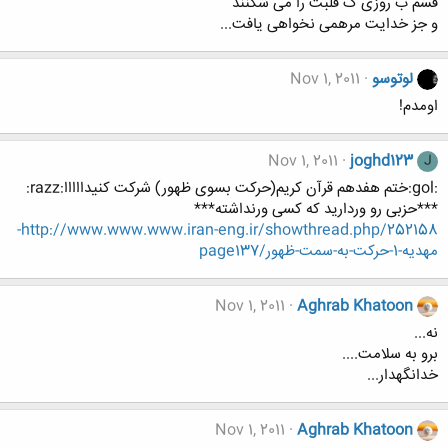
قسم ب روزی ک قلبت را می شکنند
و جز خدایت مرهمی نخواهی یافت...
لوتوسو
Nov 1, 2011
اومدم!
Nov 1, 2011
joghd123
J
:gol:ختم هفدهم قرآن کریم(حرکت بسوی ظهور) شرکت کنیدااااا:razz:
***حزبی رو وردارید که کسی ورنداشته***
http://www.www.www.iran-eng.ir/showthread.php/252158-
مهديه-1-حركت-به-سمت-ظهور/page137
Nov 1, 2011
Aghrab Khatoon
نه...
برو به سلامت....
خدانگهدار...
Nov 1, 2011
Aghrab Khatoon