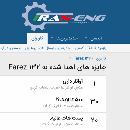
انجمن
جدیدترین‌ها
کاربران
بازدید کنندگان کنونی
جدیدترین ارسال های پروفایل
جستجو در ارس
کاربران
Farez 132
جایزه های اهدا شده به Farez 132
آواتار داری
1
عکس آواتار برا خودت انتخاب کردی
500 تا لایک؟!
30
مطالبت 500 تا لایک گرفته
پست هات عالیه.
20
مطالبت 250 بار لایک گرفته