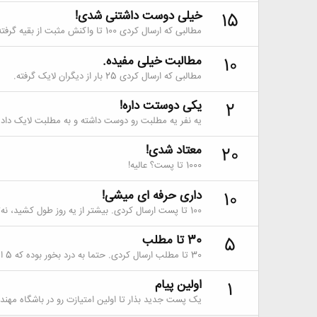
خیلی دوست داشتنی شدی!
15
مطالبی که ارسال کردی 100 تا واکنش مثبت از بقیه گرفته.
مطالبت خیلی مفیده.
10
مطالبی که ارسال کردی 25 بار از دیگران لایک گرفته.
یکی دوستت داره!
2
یه نفر یه مطلبت رو دوست داشته و به مطلبت لایک داده.
معتاد شدی!
20
1000 تا پست؟ عالیه!
داری حرفه ای میشی!
10
100 تا پست ارسال کردی. بیشتر از یه روز طول کشید، نه؟
30 تا مطلب
5
30 تا مطلب ارسال کردی. حتما به درد بخور بوده که 5 امتیاز گرفتی.
اولین پیام
1
یک پست جدید بذار تا اولین امتیازت رو در باشگاه مهند