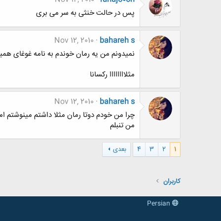
پس در حالت خنثی به سر می بری
Nov 12, 2010
bahareh s
نمیدونم من یه رمان خوندم به نامه غوغای همی
مثلاااااااا رکسانا
Nov 12, 2010
bahareh s
من تنبلم
1
2
3
4
بعدی
کاربران
Persian