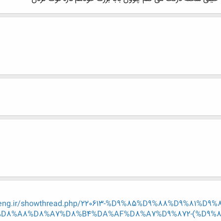
n-eng.ir/showthread.php/220613-%D9%85%D9%88%D9%81%
%D8%A8%D8%A7%D8%B4%DA%AF%D8%A7%D9%872-(%D9%