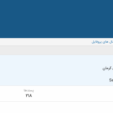
ال های پروفایل
 كرمان
Se
پسندها
218