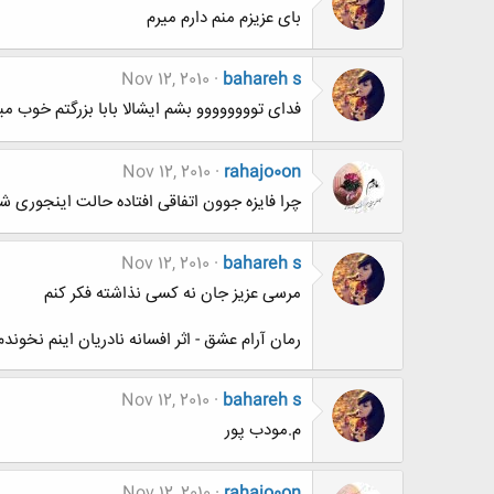
بای عزیزم منم دارم میرم
Nov 12, 2010
bahareh s
فدای توووووووو بشم ایشالا بابا بزرگتم خوب 
Nov 12, 2010
rahajo0on
چرا فایزه جوون اتفاقی افتاده حالت اینجوری ش
Nov 12, 2010
bahareh s
مرسی عزیز جان نه کسی نذاشته فکر کنم
رمان آرام عشق - اثر افسانه نادریان اینم نخوندم
Nov 12, 2010
bahareh s
م.مودب پور
Nov 12, 2010
rahajo0on