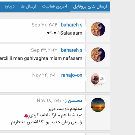
ارسال های پروفایل
آخرین فعالیت
ارسال ها
درباره
Sep 30, 2014
bahareh s
Salaaaam♡♥♡♥
Sep 23, 2013
bahareh s
ciiiii man gahivaghta miam nafasam
Nov 24, 2010
rahajo0on
محـسن ز
Nov 18, 2010
ممنونم دوست عزیز
عید شما هم مبارک لطف کردی
راستی رمان جدید رو نگذاشتین منتظریم