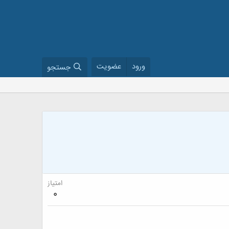
ورود
عضویت
جستجو
امتیاز
0