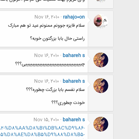
Nov 16, 2010
rahajo0on
سلام فایزه جوونم ممنونم عید تو هم مبارک
راستی حال بابا بزرگتون خوبه؟
Nov 16, 2010
bahareh s
چیییییییییییییییییییییییییییییییییی؟؟؟
Nov 16, 2010
bahareh s
سلام نفسم بابا بزرگت چطوره؟؟؟
خودت چطوری؟؟؟
Nov 15, 2010
bahareh s
D9%82-%D8%AA%D8%B1%DB%8C%D9%86-
85%D8%AE%D8%B5%D9%88%D8%B5-