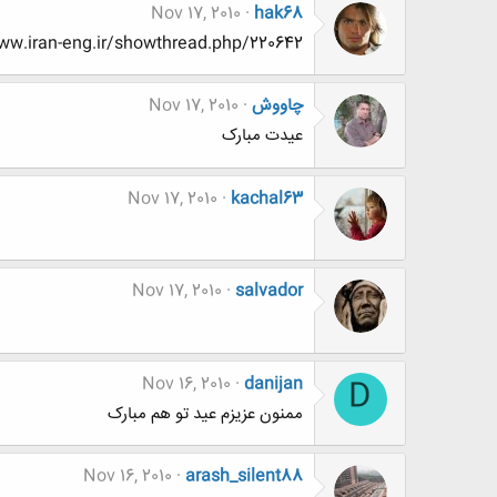
Nov 17, 2010
hak68
http://www.www.www.iran-eng.ir/showthread.php/220642-نیایی-تو-ضرر-کردی-(بی
چاووش
Nov 17, 2010
عیدت مبارک
Nov 17, 2010
kachal63
Nov 17, 2010
salvador
Nov 16, 2010
danijan
D
ممنون عزیزم عید تو هم مبارک
Nov 16, 2010
arash_silent88