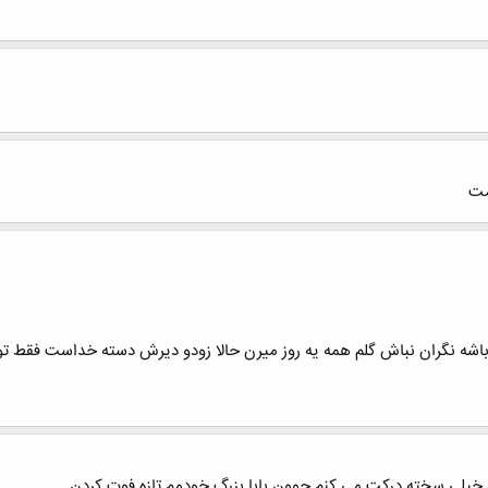
مت
اشه نگران نباش گلم همه یه روز میرن حالا زودو دیرش دسته خداست فقط تو ز
خیلی سخته درکت می کنم چوون بابا بزرگ خودمم تازه فوت کردن