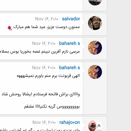
Nov 16, 2010
salvador
ممنون دوست عزیز، عید شما هم مبارک.
Nov 16, 2010
bahareh s
مرسی نازم آفرین نبینم غصه بخوریا بوس بسلا
Nov 16, 2010
bahareh s
الهی قربونت برم منم باورم نمیشهههه
واااای براش فاتحه فرستادم ایشالا روحش شاد ب
بووووووووس گریه نکنیاااا عشقم
Nov 16, 2010
rahajo0on
وای عزیزم بهت تسلیت می گم غم آخرتون باشه 