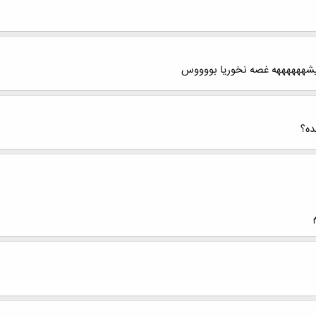
میشههههههه غصه نخوریا بووووس
ده؟