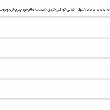
ست-سالم-بود-پیرم-کرد-و-رفت)?highlight=