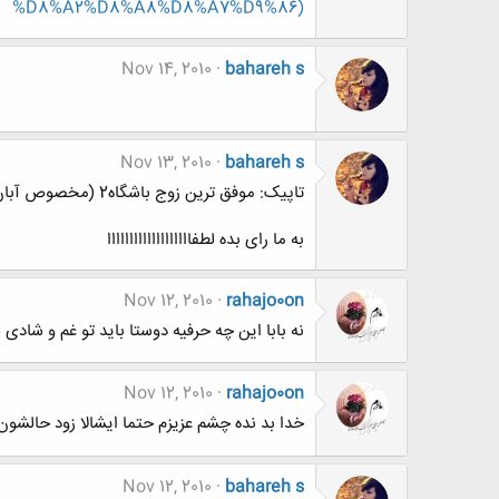
%D8%A2%D8%A8%D8%A7%D9%86)
Nov 14, 2010
bahareh s
Nov 13, 2010
bahareh s
تاپیک: موفق ترین زوج باشگاه2 (مخصوص آبان)
به ما رای بده لطفااااااااااااااااااا
Nov 12, 2010
rahajo0on
نه بابا این چه حرفیه دوستا باید تو غم و شاد
Nov 12, 2010
rahajo0on
خدا بد نده چشم عزیزم حتما ایشالا زود حالشون
Nov 12, 2010
bahareh s