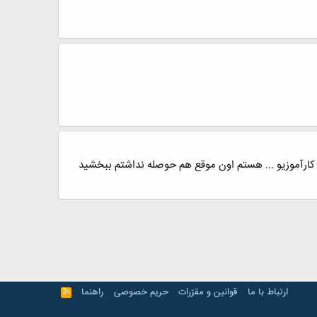
م ترمه دیگه هم ترمه آخرمه دنباله کارآموزیو ... هستم اون موقع هم حوصله نداشتم ببخشید
ارتباط با ما
قوانین و مقرّرات
حریم خصوصی
راهنما
R
S
S