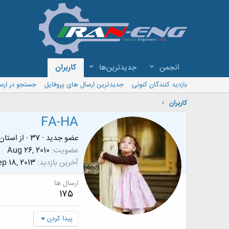
انجمن
جدیدترین‌ها
کاربران
بازدید کنندگان کنونی
جدیدترین ارسال های پروفایل
جستجو در ارس
کاربران
FA-HA
عضو جدید
·
37
·
از
استان
عضویت
Aug 26, 2010
آخرین بازدید
p 18, 2013
ارسال ها
175
پیدا کردن