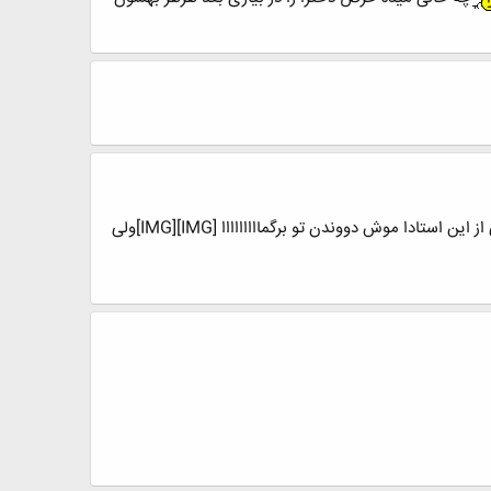
درسته دقیقه 90 میرم سر درس و مشخ ولی بعد از این همه سال دستم اومده چجوری باید بدرسمشون[IMG]حالا بماند بعضی از این استادا موش دووندن تو برگمااااااااا [IMG][IMG]ولی