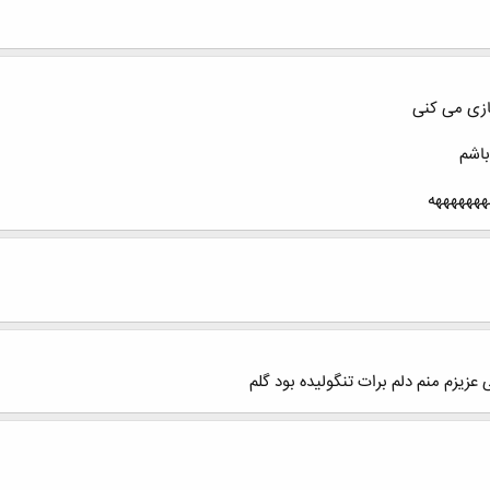
ازی می کنی
باشم
هههههههه
ی عزیزم منم دلم برات تنگولیده بود گلم