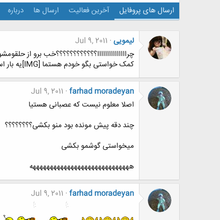
ارسال های پروفایل
آخرین فعالیت
ارسال ها
درباره
لیمویی
Jul 9, 2011
چرااااااااااااااا؟؟؟؟؟؟؟؟؟؟؟؟خب برو از حلقوم
کمک خواستی بگو خودم هستما [IMG]یه بار استاد از برگم سرقت مسلحانه نمره کرد منم دمار از روزگارش در اوردم[IMG]
Jul 9, 2011
farhad moradeyan
اصلا معلوم نیست که عصبانی هستیا
چند دقه پیش مونده بود منو بکشی؟؟؟؟؟؟؟؟
میخواستی گوشمو بکشی
هههههههههههههههههههههههههههههه
Jul 9, 2011
farhad moradeyan