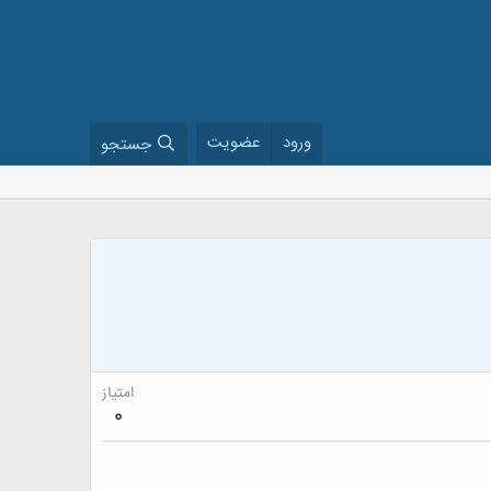
ورود
عضویت
جستجو
امتیاز
0