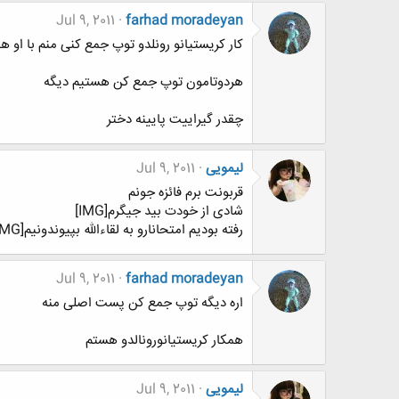
Jul 9, 2011
farhad moradeyan
کار کریستیانو رونلدو توپ جمع کنی منم با او ه
هردوتامون توپ جمع کن هستیم دیگه
چقدر گیراییت پایینه دختر
لیمویی
Jul 9, 2011
قربونت برم فائزه جونم
شادی از خودت بید جیگرم[IMG]
رفته بودیم امتحانارو به لقاءالله بپیوندونیم[IMG]
Jul 9, 2011
farhad moradeyan
اره دیگه توپ جمع کن پست اصلی منه
همکار کریستیانورونالدو هستم
لیمویی
Jul 9, 2011