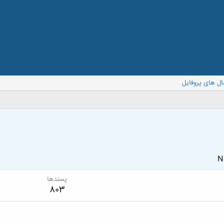
ال های پروفایل
N
پسندها
803