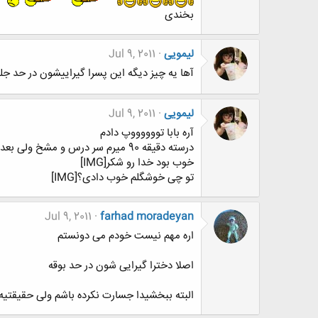
بخندی
لیمویی
Jul 9, 2011
آها یه چیز دیگه این پسرا گیراییشون در حد جلبک
لیمویی
Jul 9, 2011
آره بابا تووووووپ دادم
خوب بود خدا رو شکر[IMG]
تو چی خوشگلم خوب دادی؟[IMG]
Jul 9, 2011
farhad moradeyan
اره مهم نیست خودم می دونستم
اصلا دخترا گیرایی شون در حد بوقه
البته ببخشیدا جسارت نکرده باشم ولی حقیقتیه 