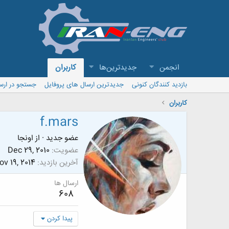
انجمن
جدیدترین‌ها
کاربران
بازدید کنندگان کنونی
جدیدترین ارسال های پروفایل
جستجو در ارس
کاربران
f.mars
عضو جدید
·
از
اونجا
عضویت
Dec 29, 2010
آخرین بازدید
ov 19, 2014
ارسال ها
608
پیدا کردن