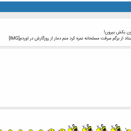
شون بکش بیرون!