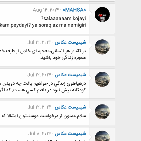
Aug 14, 2014
♠MAHSA♠
salaaaaaam kojayi?
kam peydayi? ya soraq az ma nemigiri
شیمیست عکاس
Jul 12, 2014
در تقدیر هر انسانی،معجزه ای خاص از طرف 
معجزه زندگی خود باشید.
شیمیست عکاس
Jul 12, 2014
درهياهوي زندگي در خواهيم يافت چه دويدن ها
کودکانه بيش نبود،در يافتم کسي هست. که اگر
شیمیست عکاس
Jul 12, 2014
سلام.ممنون از درخواست دوستیتون.ایشالا که 
شیمیست عکاس
Jul 8, 2014