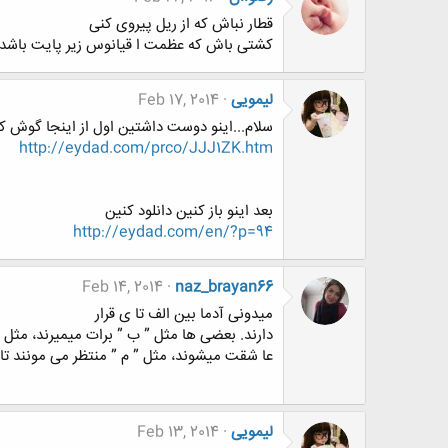
قطار نباش که از ریل پیروی کنی
کشتی باش که عظمت ا قیانوس زیر پایت باشد
لیمویی
Feb 17, 2014
سلام...اینو دوست داشتین اول از اینجا گوش کن
http://eydad.com/prco/JJJ1ZK.htm
بعد اینو باز کنین دانلود کنین
http://eydad.com/en/?p=94
Feb 14, 2014
naz_brayan66
میدونی آدما بین الف تا ی قرار
دارند. بعضی ها مثل ” ب ” برات میمیرند، مثل ”
عا شقت میشوند، مثل ” م ” منتظر می مونند تا 
لیمویی
Feb 13, 2014