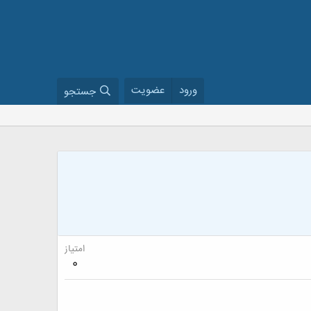
ورود
عضویت
جستجو
امتیاز
0