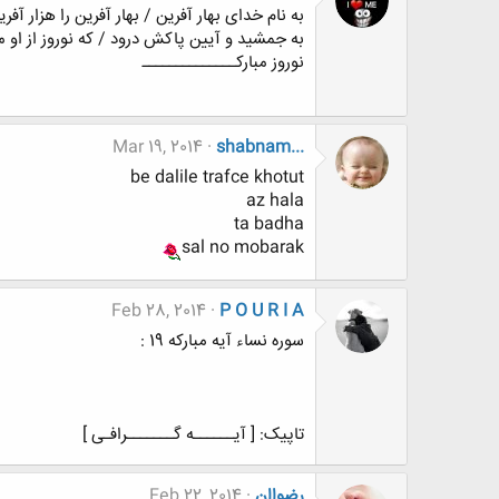
به نام خدای بهار آفرین / بهار آفرین را هزار آفری
به جمشید و آیین پاکش درود / که نوروز از او ما
نوروز مبارکــــــــــــــ
Mar 19, 2014
shabnam...
be dalile trafce khotut
az hala
ta badha
sal no mobarak
Feb 28, 2014
P O U R I A
سوره نساء آیه مبارکه 19 :
تاپیک: [ آیــــــه گـــــــرافـی ]
رضواان
Feb 22, 2014