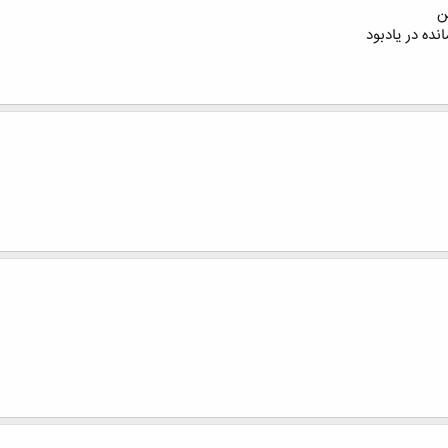
ن
نده در یادبود