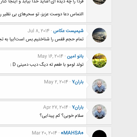
فردا را چه دیده ای؟شاید خدا بیابد و اینجا کن
التماس دعا دوست عزیز، تو سحرهای بی نظیر 
شیمیست عکاس
Jul 8, 2014
تمام حجم قفس را شناختیم.بس است!بیا به تجرب
بانو امین
May 16, 2014
تولد لومو با طعم ته دیگ دیب دمینی D :
باران7
May 2, 2014
باران7
Apr 27, 2014
سلام خوبی؟ کم پیدایی؟
Mar 20, 2014
♠MAHSA♠