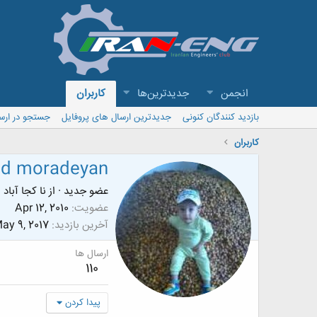
انجمن
جدیدترین‌ها
کاربران
بازدید کنندگان کنونی
جدیدترین ارسال های پروفایل
جستجو در ارس
کاربران
ad moradeyan
عضو جدید
·
از
نا کجا آباد 
عضویت
Apr 12, 2010
آخرین بازدید
ay 9, 2017
ارسال ها
110
پیدا کردن