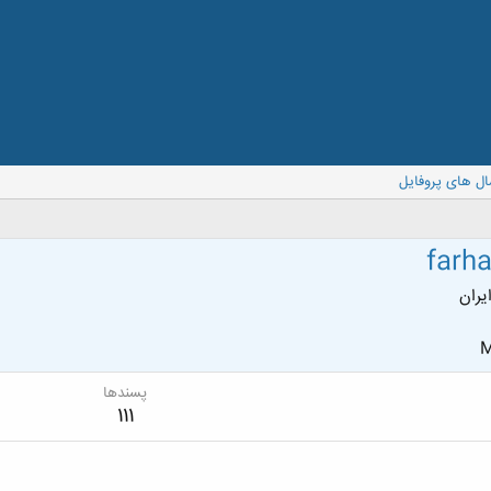
ال های پروفایل
farh
ایران
M
پسندها
111