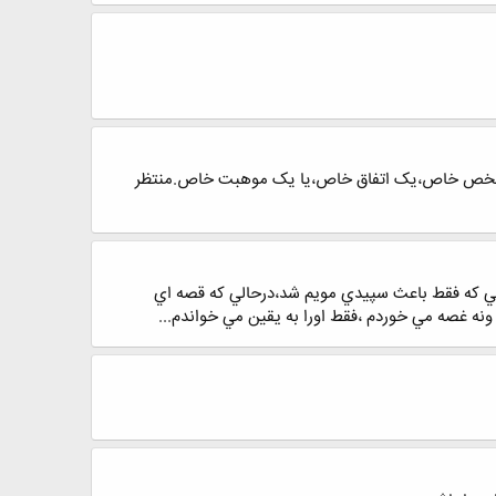
.یک شخص خاص،یک اتفاق خاص،یا یک موهبت خاص.منتظر
يي که فقط باعث سپيدي مويم شد،درحالي که قصه اي
ه غصه مي خوردم ،فقط اورا به يقين مي خواندم...