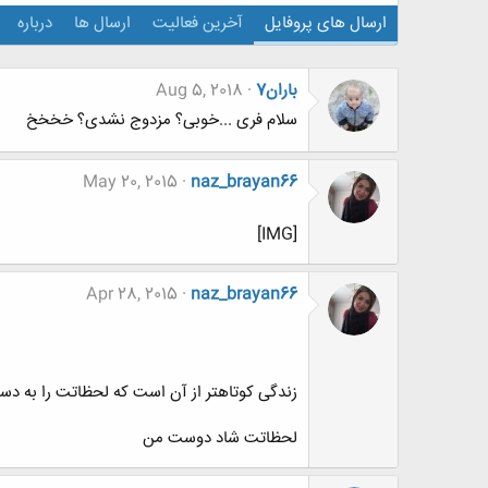
ارسال های پروفایل
آخرین فعالیت
ارسال ها
درباره
باران7
Aug 5, 2018
سلام فری ...خوبی؟ مزدوج نشدی؟ خخخخ
May 20, 2015
naz_brayan66
[IMG]
Apr 28, 2015
naz_brayan66
زندگی کوتاهتر از آن است که لحظاتت را به دس
لحظاتت شاد دوست من