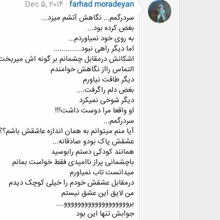
Dec 5, 2014
farhad moradeyan
سردرگمم... نگاهش آتشم میزد...
بغض کرده بود...
به روی خود نمیاوردم...
اما دیگر راهی نبود..............
اشکانش درمقابل چشمانم بر گونه اش میریخت.
التماس رااز نگاهش خوامندم
دیگر طاقت نیاورم
بغض دلم راگرفت....
دیگر شوخی نمیکرد
او واقعا مرا دوست داشت!!!
سردرگمم...
آیا منم میتوانم به همان اندازه عاشقش باشم؟؟
عشقش پاک بودو صادقانه...
همانند کودکی دستم رابوسید
باچشمانی پراز ناامیدی فقط خواست بمانم
میدانست تاب نمیاورم
درمقابل عشقش خودم را خیلی کوچک دیدم
من لایق این عشق نیستم
برووووووووووووووووووو....
جوابش تنها این بود