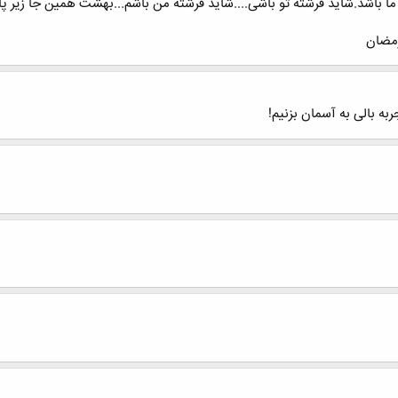
ار ما باشد.شاید فرشته تو باشی....شاید فرشته من باشم...بهشت همین جا زیر پا
رمضان
ه بالی به آسمان بزنیم!