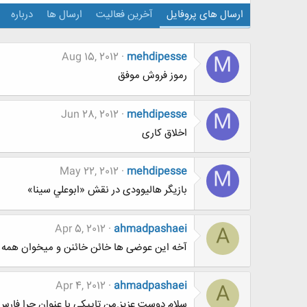
ارسال های پروفایل
آخرین فعالیت
ارسال ها
درباره
Aug 15, 2012
mehdipesse
M
رموز فروش موفق
Jun 28, 2012
mehdipesse
M
اخلاق کاری
May 22, 2012
mehdipesse
M
بازیگر هالیوودی در نقش «ابوعلي سينا»
Apr 5, 2012
ahmadpashaei
A
آخه این عوضی ها خائن خائنن و میخوان همه م
Apr 4, 2012
ahmadpashaei
A
سلام دوست عزیز.من تاپیکی با عنوان چرا فارس 