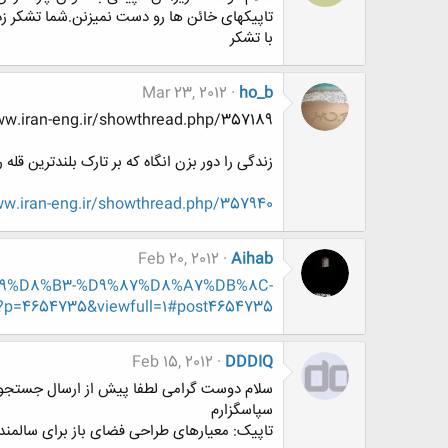
تاپیکهای خائن ها رو دست نمیزنن.شما تشکر ز
با تشکر
Mar 23, 2012
ho_b
ttp://www.www.www.iran-eng.ir/showthread.php/357189
زندگی را دور بزن انگاه که بر تارک بلندترین قل
.iran-eng.ir/showthread.php/357940
Feb 20, 2012
Aihab
DA%A9%D8%B3-%D9%87%D8%A7%DB%8C-
654735&viewfull=1#post4654735
Feb 15, 2012
DDDIQ
سلام دوست گرامی لطفا پیش از ارسال جستجو 
سپاسگزارم
تاپیک: معيارهای طراحی فضای باز برای سالمند