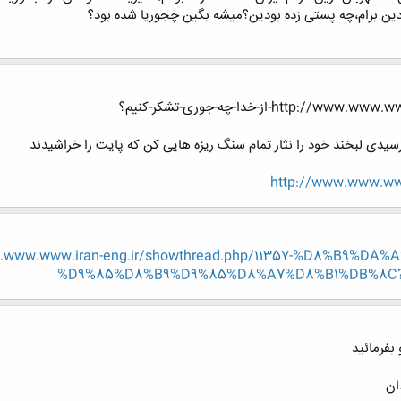
دین برام،چه پستی زده بودین؟میشه بگین چجوریا شده بود؟
h-از-خدا-چه-جوری-تشکر-کنیم؟
ه رسیدی لبخند خود را نثار تمام سنگ ریزه هایی کن که پایت را خراشیدند
http://www.www.www
w.www.www.iran-eng.ir/showthread.php/11357-%D8%B9%
%D9%85%D8%B9%D9%85%D8%A7%D8%B1%DB%8C?p=4
بفرمائید
ان