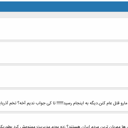
ارو قتل عام کنن.دیگه به اینجام رسید!!!!!! تا کی جواب ندیم آخه؟ تخم آ
ها مهربان ترین مردم ایران هستند؟ زده بودم.مدیریت ممنوعش کرد بطوریکه قف