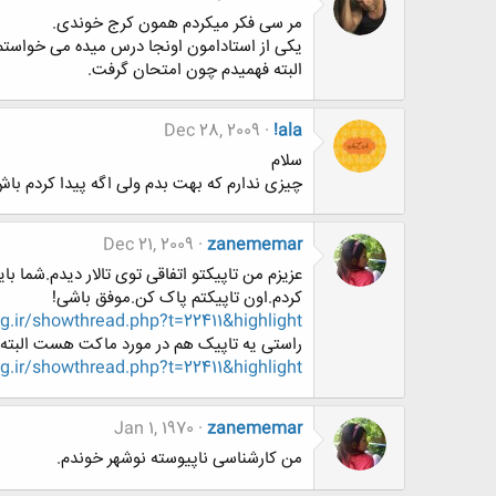
مر سی فکر میکردم همون کرج خوندی.
یکی از استادامون اونجا درس میده می خواستم
البته فهمیدم چون امتحان گرفت.
Dec 28, 2009
!ala
سلام
چیزی ندارم که بهت بدم ولی اگه پیدا کردم باش،
Dec 21, 2009
zanememar
عزیزم من تاپیکتو اتفاقی توی تالار دیدم.شما 
کردم.اون تاپیکتم پاک کن.موفق باشی!
.ir/showthread.php?t=22411&highlight
راستی یه تاپیک هم در مورد ماکت هست البته خی
.ir/showthread.php?t=22411&highlight
Jan 1, 1970
zanememar
من کارشناسی ناپیوسته نوشهر خوندم.