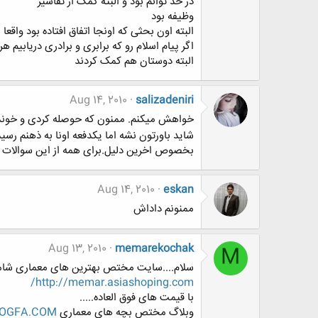
در حد توانم بود و البته کمک از تفاسیر
وظیفه بود
البته اون بحثی که اونجا اتفاق افتاده بود واقعا 
اگر پیام اسلام رو که برابری و برادری دریابیم
البته دوستان هم کمک کردند
Aug 14, 2010
salizadeniri
خواهش میکنم. ممنون که حوصله کردی و خون
شاید باورتون نشه اما یکدفعه اونا به ذهنم رسید
بخصوص اخرین دلیل.برای همه از این سوالات پی
Aug 14, 2010
eskan
ممنونم داداش
Aug 13, 2010
memarekochak
M
سلام....سایت مختص بهترین های معماری شامل
http://memar.asiashoping.com/
با قیمت های فوق العاده.....
وبلاگ مختص بچه های معماری
OGFA.COM