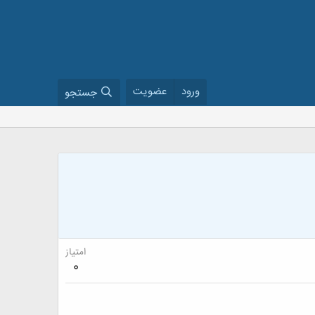
ورود
عضویت
جستجو
امتیاز
0