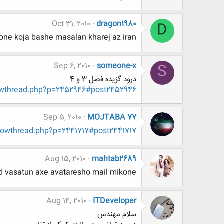
Oct 31, 2010
dragon1980
D
one koja bashe masalan kharej az iran?
Sep 6, 2010
someone-x
S
درود گزیده فصل 3 و 4
owthread.php?p=2452946#post2452946
Sep 5, 2010
MOJTABA 77
howthread.php?p=2441717#post2441717
Aug 15, 2010
mahtab2689
 vasatun axe avataresho mail mikone.
Aug 14, 2010
ITDeveloper
سلام مهندس