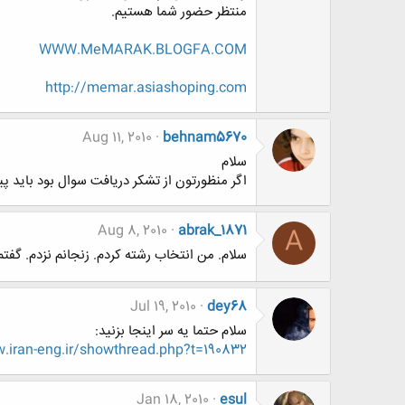
منتظر حضور شما هستیم.
WWW.MeMARAK.BLOGFA.COM
http://memar.asiashoping.com
Aug 11, 2010
behnam5670
سلام
اگر منظورتون از تشکر دریافت سوال بود باید پ
Aug 8, 2010
abrak_1871
A
سلام. من انتخاب رشته کردم. زنجانم نزدم. گفتم
Jul 19, 2010
dey68
سلام حتما یه سر اینجا بزنید:
.iran-eng.ir/showthread.php?t=190832
Jan 18, 2010
esul