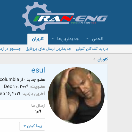
انجمن
جدیدترین‌ها
کاربران
بازدید کنندگان کنونی
جدیدترین ارسال های پروفایل
جستجو در ارس
کاربران
esul
عضو جدید
·
از
f columbia
عضویت
Dec 20, 2009
آخرین بازدید
eb 16, 2019
ارسال ها
109
پیدا کردن