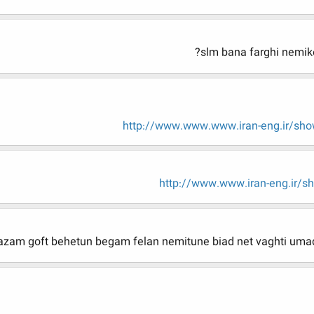
slm bana farghi nemik
http://www.www.www.iran-eng.ir/sh
http://www.www.iran-eng.ir/s
azam goft behetun begam felan nemitune biad net vaghti umad