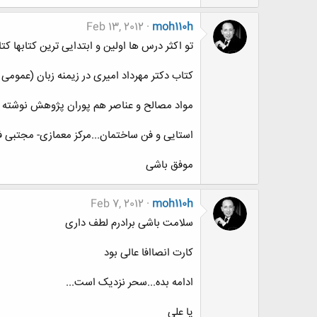
Feb 13, 2012
moh110h
تو اکثر درس ها اولین و ابتدایی ترین کتابها ک
کتاب دکتر مهرداد امیری در زیمنه زبان (عموم
مواد مصالح و عناصر هم پوران پژوهش نوشته دو
استایی و فن ساختمان...مرکز معمازی- مجتبی ف
موفق باشی
Feb 7, 2012
moh110h
سلامت باشی برادرم لطف داری
کارت انصاافا عالی بود
ادامه بده...سحر نزدیک است...
یا علی