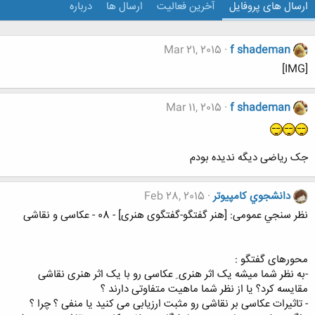
ارسال های پروفایل
آخرین فعالیت
ارسال ها
درباره
Mar 21, 2015
f shademan
[IMG]
Mar 11, 2015
f shademan
جک ریاضی دیگه ندیده بودم
دانشجوي كامپيوتر
Feb 28, 2015
نظر سنجي عمومی: [هنر گفتگو-گفتگوی هنری] - 08 - عکاسی و نقاشی
محورهای گفتگو :
-به نظر شما میشه یک اثر هنری ِ عکاسی رو با یک اثر هنری نقاشی
مقایسه کرد؟ یا از نظر شما ماهیت متفاوتی دارند ؟
- تاثیرات عکاسی بر نقاشی رو مثبت ارزیابی می کنید یا منفی ؟ چرا ؟