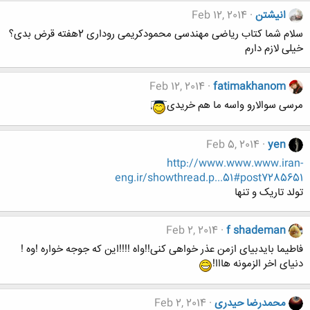
انیشتن
Feb 12, 2014
سلام شما کتاب ریاضی مهندسی محمودکریمی روداری 2هفته قرض بدی؟
خیلی لازم دارم
Feb 12, 2014
fatimakhanom
مرسی سوالارو واسه ما هم خریدی
Feb 5, 2014
yen
http://www.www.www.iran-
eng.ir/showthread.p...51#post7285651
تولد تاریک و تنها
Feb 2, 2014
f shademan
فاطیما بایدبیای ازمن عذر خواهی کنی!!واه !!!!این که جوجه خواره !وه !
دنیای اخر الزمونه هااا!
محمدرضا حیدری
Feb 2, 2014