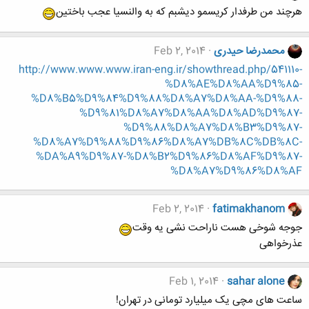
هرچند من طرفدار کریسمو دیشبم که به والنسیا عجب باختین
محمدرضا حیدری
Feb 2, 2014
http://www.www.www.iran-eng.ir/showthread.php/541110-
%D8%AE%D8%AA%D9%85-
%D8%B5%D9%84%D9%88%D8%A7%D8%AA-%D9%88-
%D9%81%D8%A7%D8%AA%D8%AD%D9%87-
%D9%88%D8%A7%D8%B3%D9%87-
%D8%A7%D9%88%D9%86%D8%A7%DB%8C%DB%8C-
%DA%A9%D9%87-%D8%B2%D9%86%D8%AF%D9%87-
%D8%A7%D9%86%D8%AF
Feb 2, 2014
fatimakhanom
جوجه شوخی هست ناراحت نشی یه وقت
عذرخواهی
Feb 1, 2014
sahar alone
ساعت های مچی یک میلیارد تومانی در تهران!