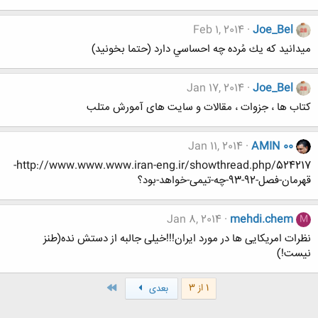
Feb 1, 2014
Joe_Bel
ميدانيد كه يك مُرده چه احساسي دارد (حتما بخونید)
Jan 17, 2014
Joe_Bel
کتاب ها ، جزوات ، مقالات و سایت های آمورش متلب
Jan 11, 2014
AMIN 00
http://www.www.www.iran-eng.ir/showthread.php/524217-
قهرمان-فصل-92-93-چه-تیمی-خواهد-بود؟
Jan 8, 2014
mehdi.chem
M
نظرات امریکایی ها در مورد ایران!!!خیلی جالبه از دستش نده(طنز
نیست!)
آخر
1 از 3
بعدی