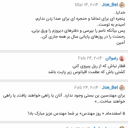
Mar 14, 2014
Joe_Bel
خدایا..
پنجره ای برای تماشا و حنجره ای برای صدا زدن ندارم،
امیدم به توست..
پس بیآنکه نامم را بپرسی و دفترهای دیروزم را ورق بزنی،
رحمتت را در روزهای پایانی سال بر همه جاری کن..
آمین
رضواان
Feb 24, 2014
قطار نباش که از ریل پیروی کنی
کشتی باش که عظمت اقیانوس زیر پایت باشد
Feb 24, 2014
Joe_Bel
برای مهندسین بن بستی وجود ندارد. آنان یا راهی خواهند یافت٬ یا راهی
خواهند ساخت…»
۵ اسفندماه٬ « روز مهندس» بر شما مهندس عزیز مبارک باد!