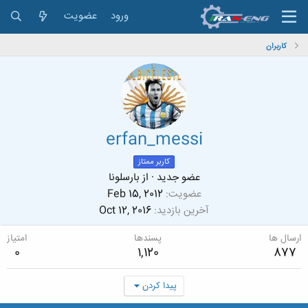
ورود
عضویت
کاربران
erfan_messi
کاربر ممتاز
عضو جدید
·
از
بارسلونا
عضویت
Feb 15, 2012
آخرین بازدید
Oct 12, 2016
ارسال ها
پسندها
امتیاز
0
1,120
877
پیدا کردن