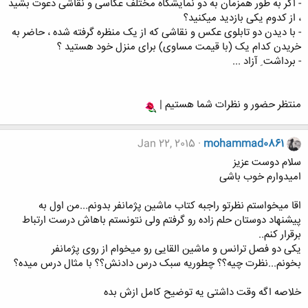
- اگر به طور همزمان به دو نمایشگاه مختلف عکاسی و نقاشی دعوت بشید
، از کدوم یکی بازدید میکنید؟
- با دیدن دو تابلوی عکس و نقاشی که از یک منظره گرفته شده ، حاضر به
خریدن کدام یک (با قیمت مساوی) برای منزل خود هستید ؟
- برداشت ِ آزاد ...
منتظر حضور و نظرات شما هستیم |
Jan 22, 2015
mohammad0861
سلام دوست عزیز
امیدوارم خوب باشی
اقا میخواستم نظرتو راجبه کتاب ماشین پژمانفر بدونم...من اول به
پیشنهاد دوستان حلم زاده رو گرفتم ولی نتونستم باهاش درست ارتباط
برقرار کنم..
یکی دو فصل ترانس و ماشین القایی رو میخوام از روی پژمانفر
بخونم...نظرت چیه؟؟ چطوریه سبک درس دادنش؟؟ با مثال درس میده؟
خلاصه اگه وقت داشتی یه توضیح کامل ازش بده