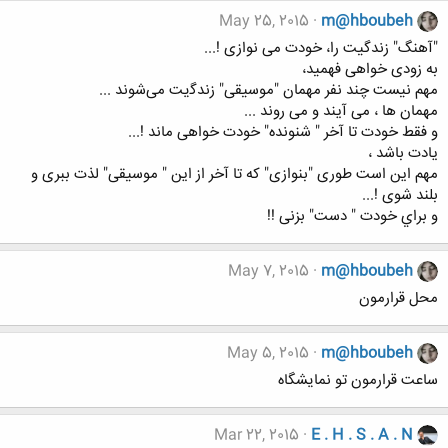
May 25, 2015
m@hboubeh
"ﺁﻫﻨﮓ" ﺯﻧﺪﮔﻴﺖ ﺭﺍ، ﺧﻮﺩﺕ ﻣﯽ ﻧﻮﺍﺯﯼ !...
ﺑﻪ ﺯﻭﺩﯼ ﺧﻮﺍﻫﯽ ﻓﻬﻤﻴﺪ،
ﻣﻬﻢ ﻧﻴﺴﺖ ﭼﻨﺪ ﻧﻔﺮ ﻣﻬﻤﺎﻥ "ﻣﻮﺳﻴﻘﯽ" ﺯﻧﺪﮔﯾﺖ ﻣﯽﺷﻮﻧﺪ ...
ﻣﻬﻤﺎﻥ ﻫﺎ ، ﻣﯽ ﺁﻳﻨﺪ ﻭ ﻣﯽ ﺭﻭﻧﺪ ...
ﻭ ﻓﻘﻂ ﺧﻮﺩﺕ ﺗﺎ ﺁﺧﺮ " ﺷﻨﻮﻧﺪﻩ" ﺧﻮﺩﺕ ﺧﻮﺍﻫﯽ ﻣﺎﻧﺪ !...
ﻳﺎﺩﺕ ﺑﺎﺷﺪ ،
ﻣﻬﻢ ﺍﻳﻦ ﺍﺳﺖ ﻃﻮﺭﯼ "ﺑﻨﻮﺍﺯﯼ" ﻛﻪ ﺗﺎ ﺁﺧﺮ ﺍﺯ ﺍﻳﻦ " ﻣﻮﺳﻴﻘﯽ" ﻟﺬﺕ ﺑﺒﺮﯼ ﻭ
ﺑﻠﻨﺪ ﺷﻮﯼ !...
ﻭ ﺑﺮﺍﻱ ﺧﻮﺩﺕ " ﺩﺳﺖ" ﺑﺰﻧﯽ !!
May 7, 2015
m@hboubeh
محل قرارمون
May 5, 2015
m@hboubeh
ساعت قرارمون تو نمایشگاه
Mar 22, 2015
E . H . S . A . N