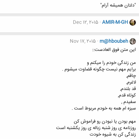
"دلتان همیشه آرام"
Dec 12, 2015
AMIR-M-GH
Nov 17, 2015
m@hboubeh
اين متن فوق العادست::
من زندگی خودم را میکنم و
برایم مهم نیست چگونه قضاوت میشوم .
چاقم,
لاغرم,
قد بلندم,
کوتاه قدم,
سفیدم ,
سبزه ام همه به خودم مربوط است .
مهم بودن یا نبودن رو فراموش کن
روزنامه ی روز شنبه زباله ی روز یکشنبه است
زندگی کن به شيوه خودت