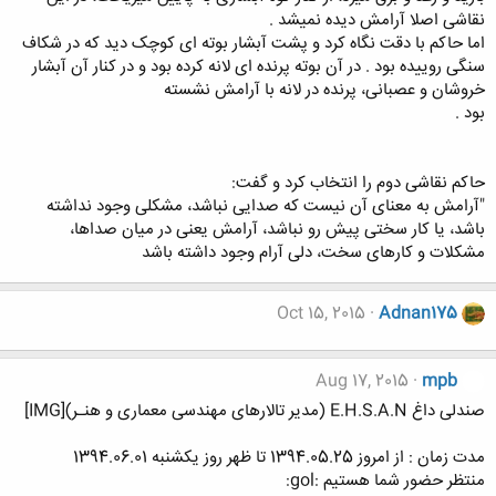
ﻧﻘﺎﺷﯽ ﺍﺻﻼ ﺁﺭﺍﻣﺶ ﺩﯾﺪﻩ ﻧﻤﯿﺸﺪ .
ﺍﻣﺎ ﺣﺎﮐﻢ ﺑﺎ ﺩﻗﺖ ﻧﮕﺎﻩ ﮐﺮﺩ ﻭ ﭘﺸﺖ ﺁﺑﺸﺎﺭ ﺑﻮﺗﻪ ﺍﯼ ﮐﻮﭼﮏ ﺩﯾﺪ ﮐﻪ ﺩﺭ ﺷﮑﺎﻑ
ﺳﻨﮕﯽ ﺭﻭﯾﯿﺪﻩ ﺑﻮﺩ . ﺩﺭ ﺁﻥ ﺑﻮﺗﻪ ﭘﺮﻧﺪﻩ ﺍﯼ ﻻﻧﻪ ﮐﺮﺩﻩ ﺑﻮﺩ ﻭ ﺩﺭ ﮐﻨﺎﺭ ﺁﻥ ﺁﺑﺸﺎﺭ
ﺧﺮﻭﺷﺎﻥ ﻭ ﻋﺼﺒﺎﻧﯽ، ﭘﺮﻧﺪﻩ ﺩﺭ ﻻﻧﻪ ﺑﺎ ﺁﺭﺍﻣﺶ ﻧﺸﺴﺘﻪ
ﺑﻮﺩ .
ﺣﺎﮐﻢ ﻧﻘﺎﺷﯽ ﺩﻭﻡ ﺭﺍ ﺍﻧﺘﺨﺎﺏ ﮐﺮﺩ ﻭ ﮔﻔﺖ:
"ﺁﺭﺍﻣﺶ ﺑﻪ ﻣﻌﻨﺎﯼ ﺁﻥ ﻧﯿﺴﺖ ﮐﻪ ﺻﺪﺍﯾﯽ ﻧﺒﺎﺷﺪ، ﻣﺸﮑﻠﯽ ﻭﺟﻮﺩ ﻧﺪﺍﺷﺘﻪ
ﺑﺎﺷﺪ، ﯾﺎ ﮐﺎﺭ ﺳﺨﺘﯽ ﭘﯿﺶ ﺭﻭ ﻧﺒﺎﺷﺪ، ﺁﺭﺍﻣﺶ ﯾﻌﻨﯽ ﺩﺭ ﻣﯿﺎﻥ ﺻﺪﺍها،
مشکلات ﻭ ﮐﺎﺭهای ﺳﺨﺖ، ﺩﻟﯽ ﺁﺭﺍﻡ ﻭﺟﻮﺩ ﺩﺍﺷﺘﻪ ﺑﺎﺷﺪ
Oct 15, 2015
Adnan175
Aug 17, 2015
mpb
صندلی داغ E.H.S.A.N (مدیر تالارهای مهندسی معماری و هنـر)[IMG]
مدت زمان : از امروز 1394.05.25 تا ظهر روز یکشنبه 1394.06.01
منتظر حضور شما هستیم :gol: