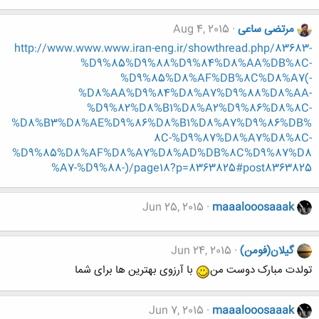
مرتضی ساعی
Aug 4, 2015
http://www.www.www.iran-eng.ir/showthread.php/83683-
%D9%85%D9%88%D9%84%D8%AA%DB%8C-
%D9%85%D8%AF%DB%8C%D8%A7(-
%D8%AA%D9%84%D8%A7%D9%88%D8%AA-
%D9%82%D8%B1%D8%A2%D9%86%D8%8C-
%D8%B3%D8%AE%D9%86%D8%B1%D8%A7%D9%86%DB%
8C-%D9%87%D8%A7%D8%8C-
%D9%85%D8%AF%D8%A7%D8%AD%DB%8C%D9%87%D8
%A7-%D9%88-)/page18?p=8363825#post8363825
Jun 25, 2015
maaalooosaaak
گیلان(فومن)
Jun 24, 2015
تولدت مبارک دوست من
با آرزوی بهترین ها برای شما
Jun 7, 2015
maaalooosaaak