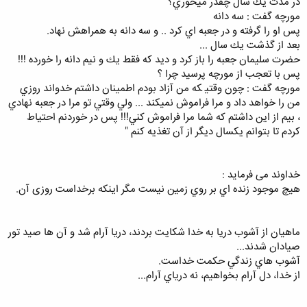
ﺩﺭ ﻣﺪﺕ ﻳﻚ ﺳﺎﻝ ﭼﻘﺪﺭ ﻣﻴﺨﻮﺭﻱ؟
ﻣﻮﺭﭼﻪ ﮔﻔﺖ : ﺳﻪ ﺩﺍﻧﻪ
ﭘﺲ ﺍﻭ ﺭﺍ ﮔﺮﻓﺘﻪ ﻭ ﺩﺭ ﺟﻌﺒﻪ ﺍﻱ ﻛﺮﺩ .. ﻭ ﺳﻪ ﺩﺍﻧﻪ ﺑﻪ ﻫﻤﺮﺍﻫﺶ ﻧﻬﺎﺩ.
ﺑﻌﺪ ﺍﺯ ﮔﺬﺷﺖ ﻳﻚ ﺳﺎﻝ ...
ﺣﻀﺮﺕ ﺳﻠﻴﻤﺎﻥ ﺟﻌﺒﻪ ﺭﺍ ﺑﺎﺯ ﻛﺮﺩ ﻭ ﺩﻳﺪ ﻛﻪ ﻓﻘﻂ ﻳﻚ ﻭ ﻧﻴﻢ ﺩﺍﻧﻪ ﺭﺍ ﺧﻮﺭﺩﻩ !!!
ﭘﺲ ﺑﺎ ﺗﻌﺠﺐ ﺍﺯ ﻣﻮﺭﭼﻪ ﭘﺮﺳﻴﺪ ﭼﺮﺍ ؟
ﻣﻮﺭﭼﻪ ﮔﻔﺖ : ﭼﻮﻥ ﻭﻗﺘﻴ ﻜﻪ ﻣﻦ ﺁﺯﺍﺩ ﺑﻮﺩﻡ ﺍﻃﻤﻴﻨﺎﻥ داشتم ﺧﺪﻭﺍﻧﺪ ﺭﻭﺯﻱ
ﻣﻦ ﺭﺍ ﺧﻮﺍﻫﺪ ﺩﺍﺩ ﻭ ﻣﺮﺍ ﻓﺮﺍﻣﻮﺵ ﻧﻤﻴﻜﻨﺪ ... ﻭﻟﻲ ﻭﻗﺘﻲ ﺗﻮ ﻣﺮﺍ ﺩﺭ ﺟﻌﺒﻪ ﻧﻬﺎﺩﻱ
، ﺑﻴﻢ ﺍﺯ ﺍﻳﻦ ﺩﺍﺷﺘﻢ ﻛﻪ ﺷﻤﺎ ﻣﺮﺍ ﻓﺮﺍﻣﻮﺵ ﻛﻨﻲ!!! ﭘﺲ ﺩﺭ ﺧﻮﺭﺩﻧﻢ ﺍﺣﺘﻴﺎﻁ
ﻛﺮﺩﻡ ﺗﺎ ﺑﺘﻮﺍﻧﻢ ﻳﻜﺴﺎﻝ ﺩﻳﮕﺮ ﺍﺯ ﺁﻥ ﺗﻐﺬﻳﻪ ﻛﻨﻢ "
ﺧﺪﺍﻭﻧﺪ می فرماید :
ﻫﻴﭻ ﻣﻮﺟﻮﺩ ﺯﻧﺪﻩ ﺍﻱ ﺑﺮ ﺭﻭﻱ ﺯﻣﻴﻦ ﻧﻴﺴﺖ ﻣﮕﺮ ﺍﻳﻨﻜﻪ ﺑﺮﺧﺪﺍست روزی آن.
ماهيان از آشوب دريا به خدا شكايت بردند، دريا آرام شد و آن ها صيد تور
صيادان شدند...
آشوب هاي زندگي حكمت خداست.
از خدا، دل آرام بخواهيم، نه درياي آرام...