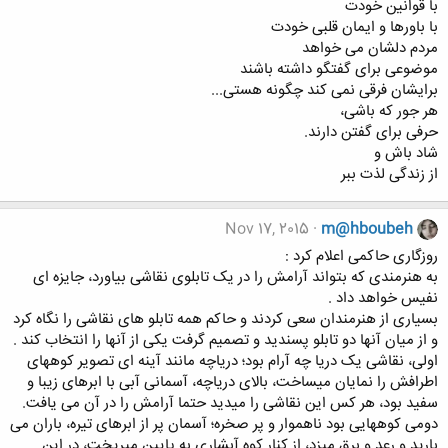
با قوانين خودت
با باورها و ايمان قلبی خودت
مردم دلشان می خواهد
موضوعی برای گفتگو داشته باشند
برايشان فرقی نمی کند چگونه هستی...
هر جور که باشی،
حرفی برای گفتن دارند.
شاد باش و
از زندگی لذت ببر
Nov 17, 2015
m@hboubeh
ﺭﻭﺯﮔﺎﺭﯼ ﺣﺎﮐﻤﯽ ﺍﻋﻼﻡ ﮐﺮﺩ :
ﺑﻪ ﻫﻨﺮﻣﻨﺪﯼ ﮐﻪ ﺑﺘﻮﺍﻧﺪ ﺁﺭﺍﻣﺶ ﺭﺍ ﺩﺭ ﯾﮏ ﺗﺎﺑﻠﻮﯼ ﻧﻘﺎﺷﯽ ﺑﯿﺎﻭﺭﺩ، ﺟﺎﯾﺰﻩ ﺍﯼ
ﻧﻔﯿﺲ ﺧﻮﺍﻫﺪ ﺩﺍﺩ .
ﺑﺴﯿﺎﺭﯼ ﺍﺯ ﻫﻨﺮﻣﻨﺪﺍﻥ ﺳﻌﯽ ﮐﺮﺩﻧﺪ ﻭ ﺣﺎﮐﻢ ﻫﻤﻪ ﺗﺎﺑﻠﻮ ﻫﺎﯼ ﻧﻘﺎﺷﯽ ﺭﺍ ﻧﮕﺎﻩ ﮐﺮﺩ
ﻭ ﺍﺯ ﻣﯿﺎﻥ ﺁﻧﻬﺎ ﺩﻭ ﺗﺎﺑﻠﻮ ﭘﺴﻨﺪﯾﺪ ﻭ ﺗﺼﻤﯿﻢ ﮔﺮﻓﺖ ﯾﮑﯽ ﺍﺯ ﺁﻧﻬﺎ ﺭﺍ ﺍﻧﺘﺨﺎﺏ ﮐﻨﺪ .
ﺍﻭﻟﯽ، ﻧﻘﺎﺷﯽ ﯾﮏ ﺩﺭﯾﺎ ﭼﻪ ﺁﺭﺍﻡ ﺑﻮﺩ؛ ﺩﺭﯾﺎﭼﻪ ﻣﺎﻧﻨﺪ ﺁﯾﻨﻪ ﺍﯼ ﺗﺼﻮﯾﺮ ﮐﻮﻫﻬﺎﯼ
ﺍﻃﺮﺍﻓﺶ ﺭﺍ ﻧﻤﺎﯾﺎﻥ ﻣﯿﺴﺎﺧﺖ، ﺑﺎﻻﯼ ﺩﺭﯾﺎﭼﻪ، ﺁﺳﻤﺎﻧﯽ ﺁﺑﯽ ﺑﺎ ﺍﺑﺮﻫﺎﯼ ﺯﯾﺒﺎ ﻭ
ﺳﻔﯿﺪ ﺑﻮﺩ، ﻫﺮ ﮐﺲ ﺍﯾﻦ ﻧﻘﺎﺷﯽ ﺭﺍ ﻣﯿﺪﯾﺪ ﺣﺘﻤﺎ ﺁﺭﺍﻣﺶ ﺭﺍ ﺩﺭ ﺁﻥ ﻣﯽ ﯾﺎﻓﺖ.
ﺩﻭﻣﯽ ﮐﻮﻫﻬﺎﯾﯽ ﺑﻮﺩ ﻧﺎﻫﻤﻮﺍﺭ ﻭ ﭘﺮ ﺻﺨﺮﻩ؛ ﺁﺳﻤﺎﻥ ﭘﺮ ﺍﺯ ﺍﺑﺮﻫﺎﯼ ﺗﯿﺮﻩ، ﺑﺎﺭﺍﻥ ﻣﯽ
ﺑﺎﺭﯾﺪ ﻭ ﺭﻋﺪ ﻭ ﺑﺮﻕ ﻣﯿﺰﺩ، ﺍﺯ ﮐﻨﺎﺭ ﮐﻮﻩ ﺁﺑﺸﺎﺭﯼ ﺑﻪ ﭘﺎﯾﯿﻦ ﻣﯿﺮﯾﺨﺖ، ﺩﺭ ﺍﯾﻦ