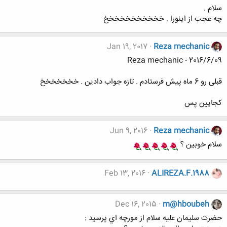
سلام .
چه عجب از اینورا . خخخخخخخخخخخ
Jan 19, 2017
Reza mechanic
Reza mechanic - 2016/6/09
قبلی رو 6 ماه پیش فرستادم . تازه جواب دادین . خخخخخخخ
کجایین پس
Jun 9, 2016
Reza mechanic
سلام خوبین ؟
Feb 13, 2016
ALIREZA.F.1988
Dec 16, 2015
m@hboubeh
ﺣﻀﺮﺕ ﺳﻠﻴﻤﺎﻥ ﻋﻠﻴﻪ ﺳﻼﻡ ﺍﺯ ﻣﻮﺭﭼﻪ ﺍﻱ ﭘﺮﺳﻴﺪ :