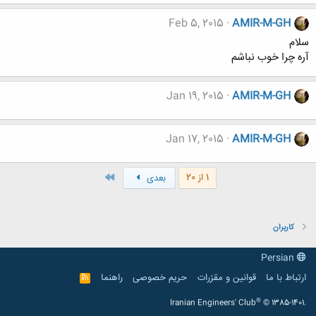
Feb 5, 2015
AMIR-M-GH
سلام
آره چرا خوب نباشم
Jan 19, 2015
AMIR-M-GH
Jan 17, 2015
AMIR-M-GH
آخر
1 از 20
بعدی
کاربران
Persian
ارتباط با ما
قوانین و مقرّرات
حریم خصوصی
راهنما
R
S
S
®
Iranian Engineers' Club
© 1385-1401.