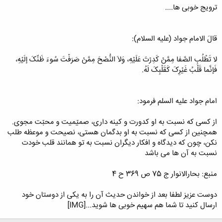
ترویج خوبی ها....
قالَ الامام جواد (علیه السلام):
لا تَطْلُبِ الصَّفا مِمَّنْ کَدِرْتَ عَلَیْهِ، وَلاَ النُّصْحَ مِمَّنْ صَرَفْتَ سُوءَ ظَنِّکَ إلَیْهِ،
فَإنَّما قَلْبُ غَیْرِکَ کَقَلْبِکَ لَهُ.
امام جواد علیه السلم فرمود:
از کسى که نسبت به او کدورت و کینه دارى، صمیّمیت و محبّت مجوى.
همچنین از کسى که نسبت به او بدگمان هستى، نصیحت و موعظه طلب
نکن، چون که دیدگاه و افکار دیگران نسبت به تو همانند قلب خودت
نسبت به آن ها مى باشد
منبع: بحارالانوار ج 75 ص 369 ح 4
دوست عزیز لطفا بعد از خواندن حدیث آن را به یکی از دوستان خود
ارسال کنید تا شما هم سهیم خوبی ها شوید...[IMG]