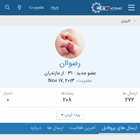
ورود
عضویت
کاربران
رضواان
عضو جدید
·
31
·
از
مازندران
عضویت
Nov 17, 2013
ارسال ها
پسندها
امتیاز
0
208
272
پیدا کردن
ارسال های پروفایل
آخرین فعالیت
ارسال ها
درباره