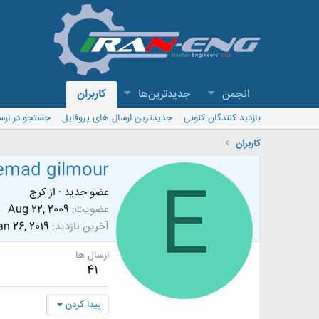
انجمن
جدیدترین‌ها
کاربران
بازدید کنندگان کنونی
جدیدترین ارسال های پروفایل
جستجو در ارس
کاربران
emad gilmour
E
عضو جدید
·
از
کرج
عضویت
Aug 22, 2009
آخرین بازدید
an 26, 2019
ارسال ها
41
پیدا کردن