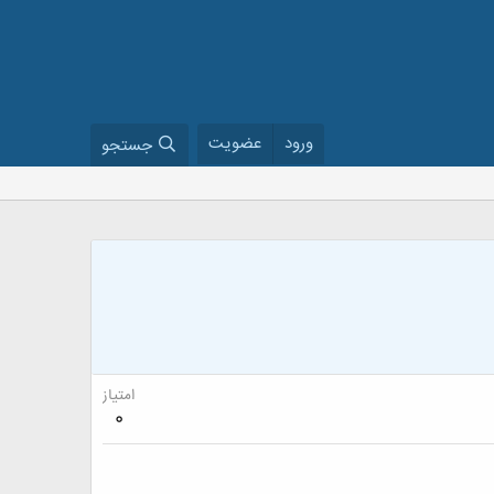
ورود
عضویت
جستجو
امتیاز
0