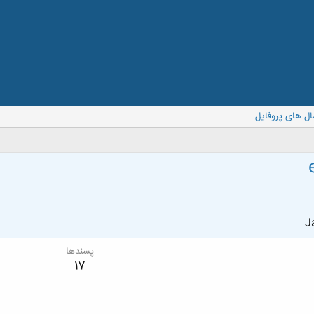
ال های پروفایل
J
پسندها
17