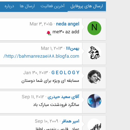
ارسال های پروفایل
آخرین فعالیت
ارسال ها
درباره
Mar 3, 2015
neda angel
N
me30 az add
بهمن111
Mar 1, 2013
http://bahmanrezaei88.blogfa.com/
Jan 30, 2013
G E O L O G Y
مسابقه ای ویژه برای شما دوستان
آقای سعید حیدری
Sep 11, 2012
سالگرد فرودشتت مبارک باد
امیر همافر
Sep 10, 2009
عماد...فارسی بنویس لطفا.