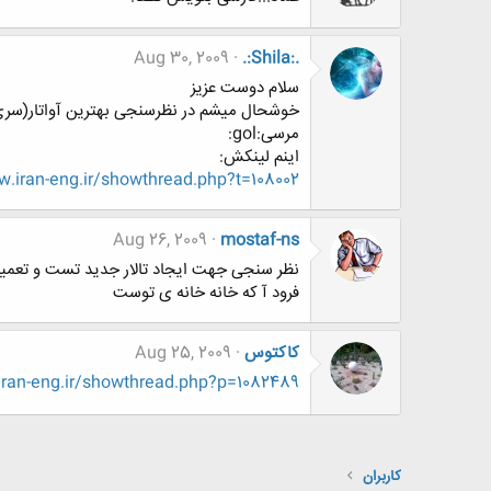
Aug 30, 2009
.:Shila:.
سلام دوست عزیز
خوشحال میشم در نظرسنجی بهترین آواتار(سری5) شرکت کنی
مرسی:gol:
اینم لینکش:
.iran-eng.ir/showthread.php?t=108002
Aug 26, 2009
mostaf-ns
نظر سنجی جهت ایجاد تالار جدید تست و تعمیر
فرود آ که خانه خانه ی توست
کاکتوس
Aug 25, 2009
an-eng.ir/showthread.php?p=1082489
کاربران