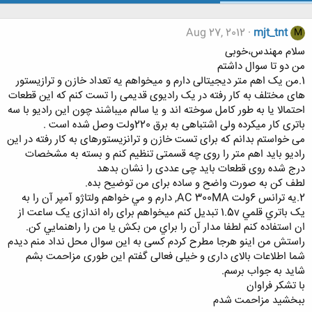
Aug 27, 2012
mjt_tnt
M
سلام مهندس،خوبی
من دو تا سوال داشتم
1.من یک اهم متر دیجیتالی دارم و میخواهم یه تعداد خازن و ترازیستور
های مختلف به کار رفته در یک رادیوی قدیمی را تست کنم که این قطعات
احتمالا یا به طور کامل سوخته اند و یا سالم میباشند چون این رادیو با سه
باتری کار میکرده ولی اشتباهی به برق 220ولت وصل شده است .
می خواستم بدانم که برای تست خازن و ترانزیستورهای به کار رفته در این
رادیو باید اهم متر را روی چه قسمتی تنظیم کنم و بسته به مشخصات
درج شده روی قطعات باید چی عددی را نشان بدهد
لطف کن به صورت واضح و ساده برای من توضیح بده.
2.یه ترانس 6ولت AC 300MA, دارم و مي خواهم ولتاژو آمپر آن را به
يک باتري قلمي 1.5v تبديل کنم میخواهم برای راه اندازی یک ساعت از
ان استفاده کنم لطفا مدار آن را براي من بکش يا من را راهنمايي کن.
راستش من اینو هرجا مطرح کردم کسی به این سوال محل نداد منم دیدم
شما اطلاعات بالای داری و خیلی فعالی گفتم این طوری مزاحمت بشم
شاید به جواب برسم.
با تشکر فراوان
ببخشید مزاحمت شدم