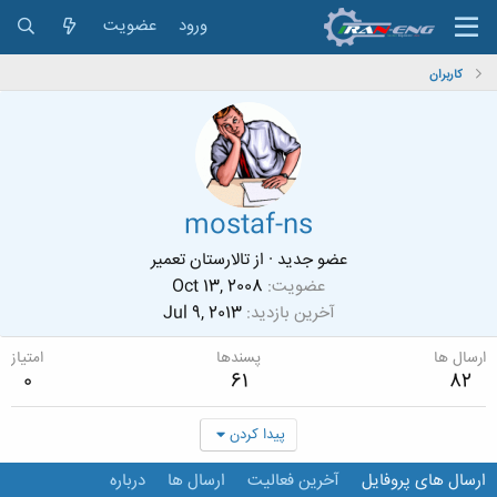
ورود
عضویت
کاربران
mostaf-ns
عضو جدید
·
از
تالارستان تعمیر
عضویت
Oct 13, 2008
آخرین بازدید
Jul 9, 2013
ارسال ها
پسندها
امتیاز
0
61
82
پیدا کردن
ارسال های پروفایل
آخرین فعالیت
ارسال ها
درباره