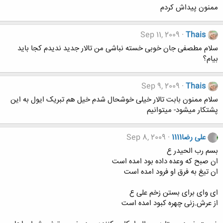
ممنون پیداش کردم
Sep 11, 2009
Thais
سلام مطصفی جان خوبی خسته نباشی من تالار جدید ندیدم کجا باید
بیام؟
Sep 9, 2009
Thais
سلام ممنون بابت تالار خیلی خوشحال شدم خیل هم تبریک ایول به این
پشتکار میشود- میتوانیم
علی رضا1111
Sep 8, 2009
بسم رب الحیدر ع
ان صبح که وعده داده بود امده است
ان تیغ به فرق او فرود امده است
ای وای برای بستن زخم علی ع
از عرش.زنی چهره کبود امده است