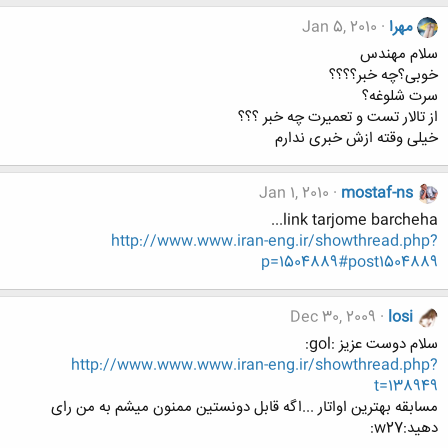
مهرا
Jan 5, 2010
سلام مهندس
خوبی؟چه خبر؟؟؟؟
سرت شلوغه؟
از تالار تست و تعمیرت چه خبر ؟؟؟
خیلی وقته ازش خبری ندارم
Jan 1, 2010
mostaf-ns
link tarjome barcheha...
http://www.www.iran-eng.ir/showthread.php?
p=1504889#post1504889
Dec 30, 2009
losi
سلام دوست عزیز :gol:
http://www.www.www.iran-eng.ir/showthread.php?
t=138949
مسابقه بهترین اواتار ...اگه قابل دونستین ممنون میشم به من رای
دهید:w27: