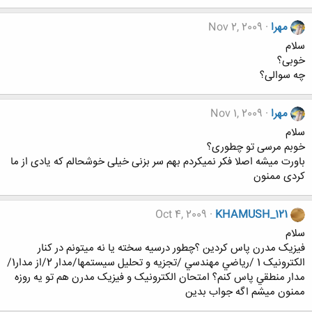
مهرا
Nov 2, 2009
سلام
خوبی؟
چه سوالی؟
مهرا
Nov 1, 2009
سلام
خوبم مرسی تو چطوری؟
باورت میشه اصلا فکر نمیکردم بهم سر بزنی خیلی خوشحالم که یادی از ما
کردی ممنون
Oct 4, 2009
KHAMUSH_121
سلام
فيزيک مدرن پاس کردين ؟چطور درسيه سخته يا نه ميتونم در کنار
الکترونيک 1 /رياضي مهندسي /تجزيه و تحليل سيستمها/مدار 2/از مدار1/
مدار منطقي پاس کنم؟ امتحان الکترونيک و فيزيک مدرن هم تو يه روزه
ممنون ميشم اگه جواب بدين