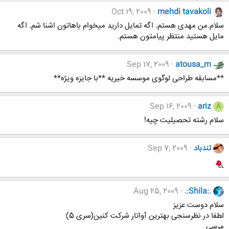
Oct 19, 2009
mehdi tavakoli
سلام.من مهدی هستم. اگه تمایل دارید میخوام باهاتون اشنا شم. اگه
مایل هستید منتظر پیامتون هستم.
Sep 17, 2009
atousa_m
**مسابقه طراحی لوگوی موسسه خیریه **با جایزه ویژه**
Sep 16, 2009
ariz
A
سلام رشته تحصیلیت چیه!
تندباد
Sep 7, 2009
Aug 25, 2009
.:Shila:.
سلام دوست عزیز
لطفا در نظرسنجی بهترین آواتار شرکت کنین(سری 5)
مرسی