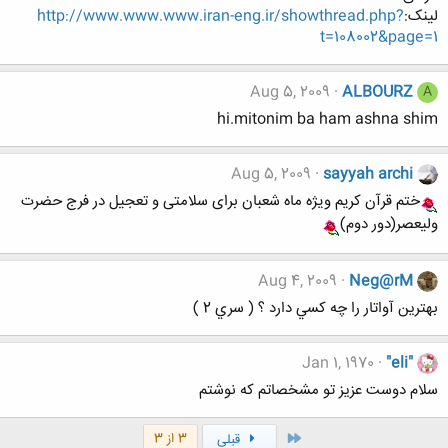
لینک:
http://www.www.www.iran-eng.ir/showthread.php?
t=108002&page=1
Aug 5, 2009
ALBOURZ
A
hi.mitonim ba ham ashna shim
Aug 5, 2009
sayyah archi
ختم قرآن کریم ویژه ماه شعبان برای سلامتی و تعجیل در فرج حضرت
ولیعصر(دور دوم)
Aug 4, 2009
Neg@rM
بهترين آواتار را چه كسي دارد ؟ ( سري 2 )
Jan 1, 1970
"eli"
سلام دوست عزيز تو مشخصاتم كه نوشتم
اول
3 از 3
قبلی