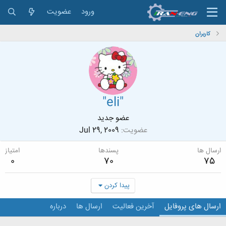
ورود
عضویت
کاربران
"eli"
عضو جدید
عضویت
Jul 29, 2009
ارسال ها
پسندها
امتیاز
0
70
75
پیدا کردن
ارسال های پروفایل
آخرین فعالیت
ارسال ها
درباره