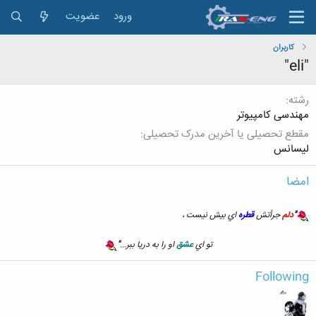
ورود
عضویت
کاربران
"eli"
رشته
مهندسی کامپیوتر
مقطع تحصیلی یا آخرین مدرک تحصیلی
لیسانس
امضا
.
"
دل
م
جرأتش
قطره
اي بيش نيست
.
،
تو اي
عشق
او را به دريا ببر...
"
Following