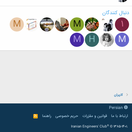
دنبال کنندگان
M
M
1
M
H
M
کاربران
Persian
ارتباط با ما
قوانین و مقرّرات
حریم خصوصی
راهنما
R
S
S
®
Iranian Engineers' Club
© 1385-1401.