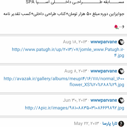
مســـــابقه طــــــــــراحـی داخــــــلی اســــپا SPA
جوایزاین دوره:مبلغ 50 هزار تومان+کتاب طراحی داخلی+کسب تقدیر نامه
و...
Aug 18, 2013
wwwparvane
http://www.patugh.ir/up/2013/07/jomle_www.Patugh.ir-
4.jpg
Aug 8, 2013
wwwparvane
http://avazak.ir/gallery/albums/meup14/16/1111/normal_1600
flower_XS%20%288%29.jpg
Jun 30, 2013
wwwparvane
http://8pic.ir/images/98108835031086669892.jpg
تارا پارسا
May 22, 2013