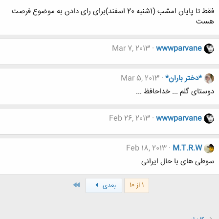
فقط تا پایان امشب (1شنبه 20 اسفند)برای رای دادن به موضوع فرصت
هست
Mar 7, 2013
wwwparvane
*دختر باران*
Mar 5, 2013
دوستای گلم ... خداحافظ ...
Feb 26, 2013
wwwparvane
Feb 18, 2013
M.T.R.W
سوطی های با حال ایرانی
آخر
1 از 10
بعدی