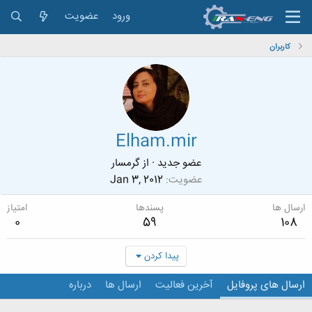
ورود
عضویت
کاربران
Elham.mir
عضو جدید
·
از
گرمسار
عضویت
Jan 3, 2012
ارسال ها
پسندها
امتیاز
0
59
108
پیدا کردن
ارسال های پروفایل
آخرین فعالیت
ارسال ها
درباره