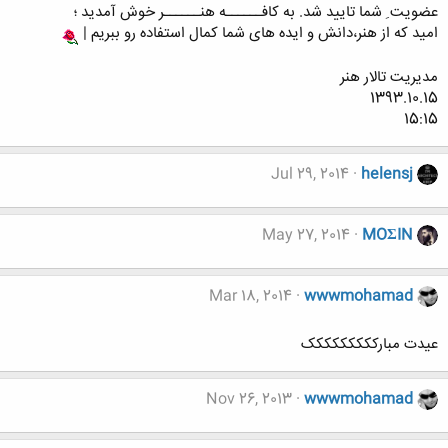
عضویت ِ شما تایید شد. به کافــــــه هنــــــر خوش آمدید ؛
امید که از هنر،دانش و ایده های شما کمال استفاده رو ببریم |
مدیریت تالار هنر
1393.10.15
15:15
Jul 29, 2014
helensj
May 27, 2014
MOΣIN
Mar 18, 2014
wwwmohamad
عیدت مبارککککککککک
Nov 26, 2013
wwwmohamad