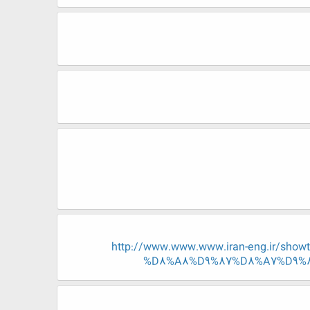
http://www.www.www.iran-eng.ir/
%D8%A8%D9%87%D8%A7%D9%86