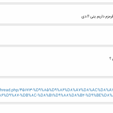
رمزم داریم ینی !!:دی
showthread.php/451713-%D9%85%D9%86%D8%A7%D8%AC%D
%D9%87-%DB%8C-%D8%B1%D9%88%D8%B2-%D9%BE%D8%AF