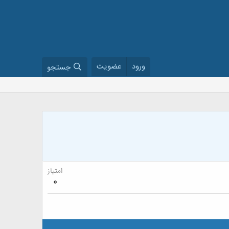
ورود
عضویت
جستجو
امتیاز
0