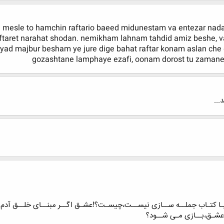
i mesle to hamchin raftario baeed midunestam va entezar nad
raftaret narahat shodan. nemikham lahnam tahdid amiz beshe, 
d majbur besham ye jure dige bahat raftar konam aslan che dal
gozashtane lamphaye ezafi, oonam dorost tu zamane
...
 کتـاب جملــه ســازی نیســت،چیسـت؟!عشـق اگــر مبنــای خلــق آدم 
 عشـق،بــازی مـی شــود؟