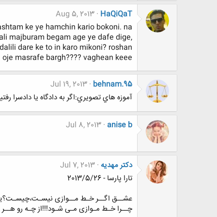
Aug 5, 2013
HaQiQaT
ashtam ke ye hamchin kario bokoni. na
vali majburam begam age ye dafe dige,
ili dare ke to in karo mikoni? roshan
 oje masrafe bargh???? vaghean keee
Jul 19, 2013
behnam.95
آموزه هاي تصويري:اگر به دادگاه يا دادسرا رفتيد
Jul 8, 2013
anise b
دکتر مهدیه
Jul 7, 2013
تارا پارسا - 2013/5/26
عشــق اگــر خـط مــوازی نیسـت،چیسـت؟یـا
چــرا خـط مـوازی مـی شـود!!!از چـه رو هــر