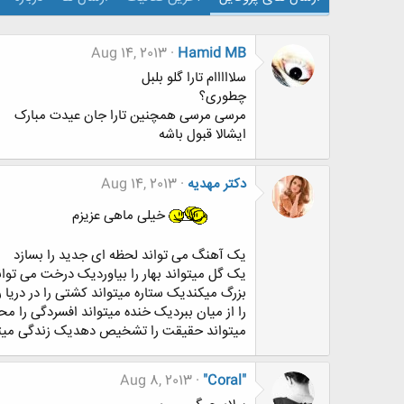
Aug 14, 2013
Hamid MB
سلااااام تارا گلو بلبل
چطوری؟
مرسی مرسی همچنین تارا جان عیدت مبارک
ایشالا قبول باشه
دکتر مهدیه
Aug 14, 2013
خیلی ماهی عزیزم
یک آهنگ می تواند لحظه ای جدید را بسازد
یک گل میتواند بهار را بیاوردیک درخت می تو
بزرگ میکندیک ستاره میتواند کشتی را در دری
را از میان ببردیک خنده میتواند افسردگی را
میتواند حقیقت را تشخیص دهدیک زندگی میتو
Aug 8, 2013
"Coral"