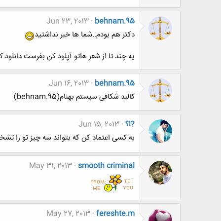
Jun 23, 2013
behnam.95
دکتر هم بودم..شما ها خبر نداشتید
یه چند تا از شعر هاتو آپلود کن بفرست دانلود کن
Jun 16, 2013
behnam.95
کالبد شکافی سیستم بهنام(behnam.95)
?!؟
Jun 15, 2013
به کسی اعتماد کن که بتواند سه چیز تو را تشخ
May 31, 2013
smooth criminal
May 27, 2013
fereshte.m