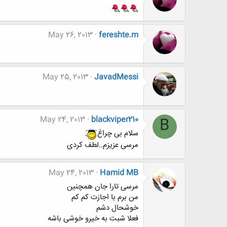
May 26, 2013
fereshte.m
May 25, 2013
JavadMessi
May 24, 2013
blackviper210
B
سلام بى چراغ
مرسى عزيزم..لطف کردى
May 24, 2013
Hamid MB
مرسی تارا جان همچنین
من برم با اجازت کم کم
خوشحال دشم
فعلا شبت به خیرو خوشی باشه