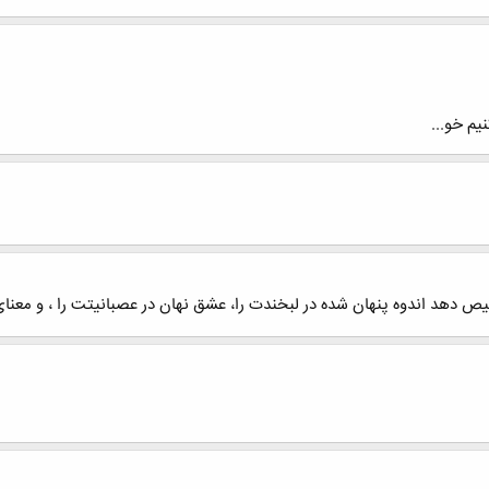
یم خو...
یص دهد اندوه پنهان شده در لبخندت را، عشق نهان در عصبانیتت را ، و معنا