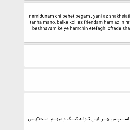
nemidunam chi behet begam , yani az shakhsiat
tanha mano, balke koli az friendam ham az in 
beshnavam ke ye hamchin etefaghi oftade shaya
اســتپـس چــرا ایـن گـونـه گنــگ و مبهــم اسـت؟پـس