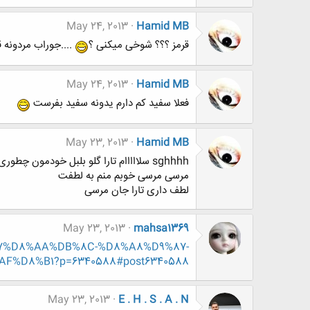
May 24, 2013
Hamid MB
قرمز ؟؟؟ شوخی میکنی ؟
....جوراب مردونه ق
May 24, 2013
Hamid MB
فعلا سفید کم دارم یدونه سفید بفرست
May 23, 2013
Hamid MB
sghhhh سلااااام تارا گلو بلبل خودمون چطوری ؟
مرسی مرسی خوبم منم به لطفت
لطف داری تارا جان مرسی
May 23, 2013
mahsa1369
8%A7%D8%AA%DB%8C-%D8%A8%D9%87-
%D8%B1?p=6340588#post6340588
May 23, 2013
E . H . S . A . N