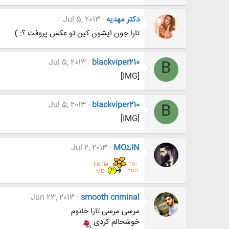
دکتر مهدیه
Jul 5, 2013
تارا جون ایشون کین تو عکس پروفت ؟: )
Jul 5, 2013
blackviper210
B
[IMG]
Jul 5, 2013
blackviper210
B
[IMG]
Jul 2, 2013
MOΣIN
Jun 23, 2013
smooth criminal
مرسی مرسی تارا خانوم
خوشحالم کردی