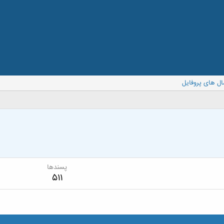
ال های پروفایل
پسندها
511