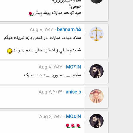
سلام جیگرررررررم
خوفی؟
عید تو هم مبارک پیشاپیش
Aug 8, 2013
behnam.95
سلام.عيدت مبارك..در ضمن بازم تبريك ميگم
شنيدم خيلي زياد خوشحال شدم..تبريك
Aug 8, 2013
MOΣIN
سلام.......ممنون......عیدت مبارک
Aug 7, 2013
anise b
Aug 6, 2013
MOΣIN