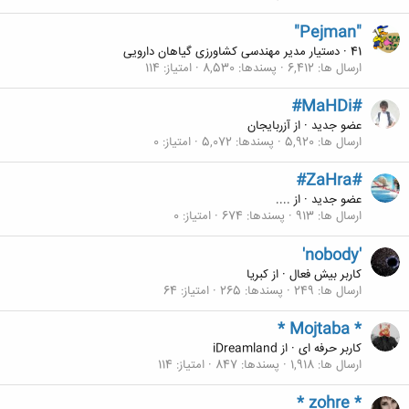
"Pejman"
41
·
دستیار مدیر مهندسی کشاورزی گیاهان دارویی
ارسال ها
6,412
پسندها
8,530
امتیاز
114
#MaHDi#
عضو جدید
·
از
آزربایجان
ارسال ها
5,920
پسندها
5,072
امتیاز
0
#ZaHra#
عضو جدید
·
از
....
ارسال ها
913
پسندها
674
امتیاز
0
'nobody'
کاربر بیش فعال
·
از
كبريا
ارسال ها
249
پسندها
265
امتیاز
64
* Mojtaba *
کاربر حرفه ای
·
از
iDreamland
ارسال ها
1,918
پسندها
847
امتیاز
114
* zohre *