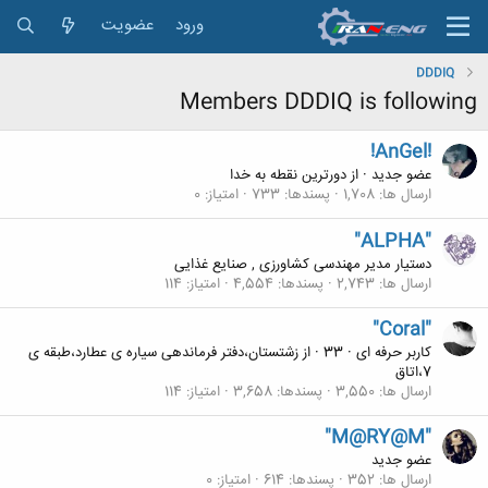
ورود
عضویت
DDDIQ
Members DDDIQ is following
!AnGel!
عضو جدید
·
از
دورترین نقطه به خدا
ارسال ها
1,708
پسندها
733
امتیاز
0
"ALPHA"
دستیار مدیر مهندسی کشاورزی , صنایع غذایی
ارسال ها
2,743
پسندها
4,554
امتیاز
114
"Coral"
کاربر حرفه ای
·
33
·
از
زشتستان،دفتر فرماندهی سیاره ی عطارد،طبقه ی
7،اتاق
ارسال ها
3,550
پسندها
3,658
امتیاز
114
"M@RY@M"
عضو جدید
ارسال ها
352
پسندها
614
امتیاز
0