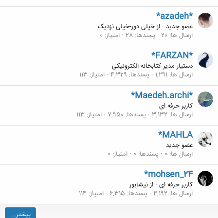
*azadeh*
عضو جدید
·
از
خیلی دور-خیلی نزدیک
ارسال ها
20
پسندها
28
امتیاز
0
*FARZAN*
دستیار مدیر کتابخانه الکترونیکی
ارسال ها
1,291
پسندها
4,329
امتیاز
113
*Maedeh.archi*
کاربر حرفه ای
ارسال ها
3,132
پسندها
7,950
امتیاز
113
*MAHLA
عضو جدید
ارسال ها
0
پسندها
0
امتیاز
0
*mohsen_24
کاربر حرفه ای
·
از
نيشابور
ارسال ها
4,192
پسندها
6,315
امتیاز
114
بیشتر...