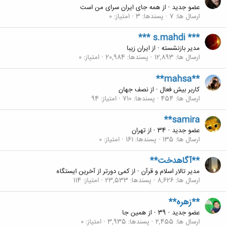
عضو جدید
·
از
همه جای ایران سرای من است
ارسال ها
7
پسندها
3
امتیاز
0
*** s.mahdi ***
مدیر بازنشسته
·
از
ایران زیبا
ارسال ها
12,893
پسندها
20,984
امتیاز
0
**mahsa**
کاربر بیش فعال
·
از
نصف جهان
ارسال ها
454
پسندها
710
امتیاز
94
**samira
عضو جدید
·
34
·
از
تهران
ارسال ها
135
پسندها
161
امتیاز
0
**آگاهدخت**
مدیر تالار اسلام و قرآن
·
از
کمی دورتر از آخرین ایستگاه
ارسال ها
8,626
پسندها
23,533
امتیاز
114
**زهره**
عضو جدید
·
39
·
از
همین جا
ارسال ها
2,455
پسندها
3,935
امتیاز
0