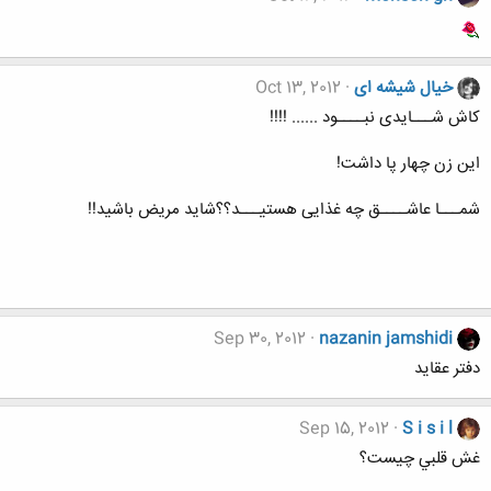
خیال شیشه ای
Oct 13, 2012
کاش شـــایدی نبــــود ...... !!!!
این زن چهار پا داشت!
شمـــا عاشــــق چه غذایی هستیـــد؟؟شاید مریض باشید!!
Sep 30, 2012
nazanin jamshidi
دفتر عقاید
Sep 15, 2012
S i s i l
غش قلبي چيست؟