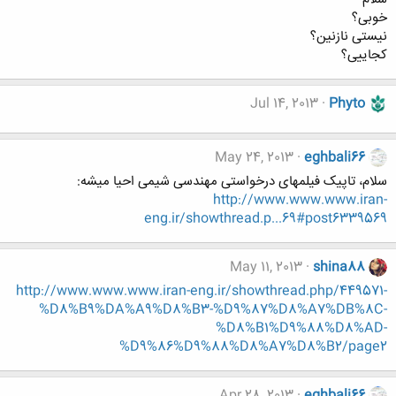
خوبی؟
نیستی نازنین؟
کجاییی؟
Jul 14, 2013
Phyto
May 24, 2013
eghbali66
سلام، تاپیک فیلمهای درخواستی مهندسی شیمی احیا میشه:
http://www.www.www.iran-
eng.ir/showthread.p...69#post6339569
May 11, 2013
shina88
http://www.www.www.iran-eng.ir/showthread.php/449571-
%D8%B9%DA%A9%D8%B3-%D9%87%D8%A7%DB%8C-
%D8%B1%D9%88%D8%AD-
%D9%86%D9%88%D8%A7%D8%B2/page2
Apr 28, 2013
eghbali66