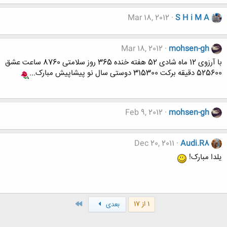
Mar 18, 2012
S H i M A
Mar 18, 2012
mohsen-gh
با آرزوی 12 ماه شادی 52 هفته خنده 365 روز سلامتی 8760 ساعت عشق
525600 دقیقه برکت 315300 دوستی سال نو پیشاپیش مبارک...
Feb 9, 2012
mohsen-gh
Dec 20, 2011
Audi.R8
یلدا مبارک!
آخر
1 از 17
بعدی