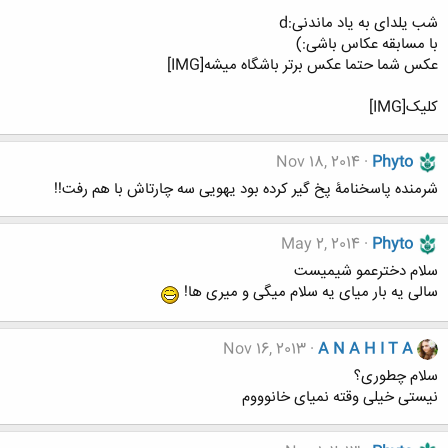
شب یلدای به یاد ماندنی:d
با مسابقه عکاس باشی:)
عکس شما حتما عکس برتر باشگاه میشه[IMG]
کلیک[IMG]
Nov 18, 2014
Phyto
شرمنده پاسخنامۀ پخ گیر کرده بود یهویی سه چارتاش با هم رفت!!
May 2, 2014
Phyto
سلام دخترعمو شیمیست
سالی یه بار میای یه سلام میگی و میری ها!
Nov 16, 2013
A N A H I T A
سلام چطوری؟
نیستی خیلی وقته نمیای خانوووم