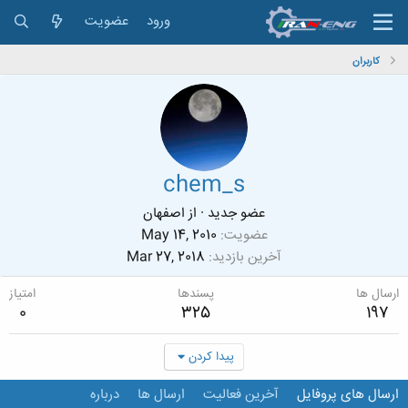
ورود
عضویت
کاربران
chem_s
عضو جدید
·
از
اصفهان
عضویت
May 14, 2010
آخرین بازدید
Mar 27, 2018
ارسال ها
پسندها
امتیاز
0
325
197
پیدا کردن
ارسال های پروفایل
آخرین فعالیت
ارسال ها
درباره