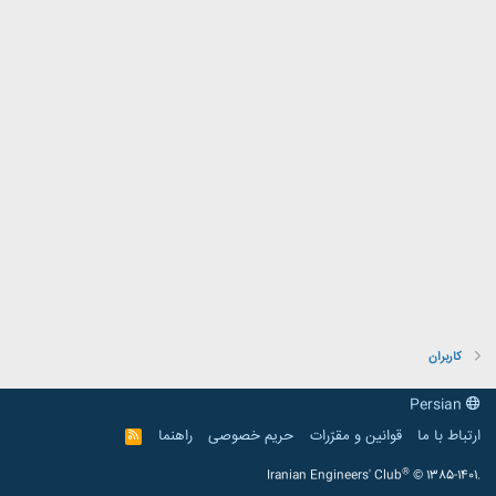
کاربران
Persian
ارتباط با ما
قوانین و مقرّرات
حریم خصوصی
راهنما
R
S
S
®
Iranian Engineers' Club
© 1385-1401.