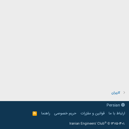
کاربران
Persian
ارتباط با ما
قوانین و مقرّرات
حریم خصوصی
راهنما
R
S
S
®
Iranian Engineers' Club
© 1385-1401.