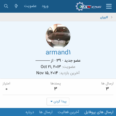
ورود
عضویت
کاربران
armand1
عضو جدید
·
39
·
از
--------------
عضویت
Oct 21, 2013
آخرین بازدید
Nov 15, 2014
ارسال ها
پسندها
امتیاز
0
3
3
پیدا کردن
ارسال های پروفایل
آخرین فعالیت
ارسال ها
درباره