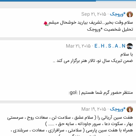
*وروجک
Sep 21, 2015
سلام.وقت بخیر...تشریف بیارید خوشحال میشم
تحلیل شخصیت *وروجک
Mar 21, 2015
E . H . S . A . N
با سلام
ضمن تبریک سال نو، تالار هنر برگزار می کند ..
منتظر حضور گرم شما هستیم | :gol:
*وروجک
Mar 19, 2015
هفت سین آریائی را ( سلام عشق ، سلامت تن ، سعادت روح ، سرمستی
بهار ، سکوت دعا ، سرور جاودانه ، سایه حق ، ..... )
همراه با هفت سین پارسی ( سلامتی ، سرافرازی ، سعادت ، سربلندی ،