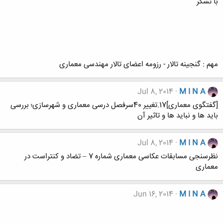
با تشکر
مهم : گنجینه تالار - رزومه اعضای تالار مهندسی معماری
Jul 8, 2014
M I N A
[گفتگوی معماری]17.تغییر 40سرفصل درسی معماری و شهرسازی؛ بررسی
باید ها و نباید ها و تاثیر آن
Jul 8, 2014
M I N A
نظرسنجی مسابقات عکاسی معماری شماره 7 – تضاد و کنتراست در
معماری
Jun 16, 2014
M I N A