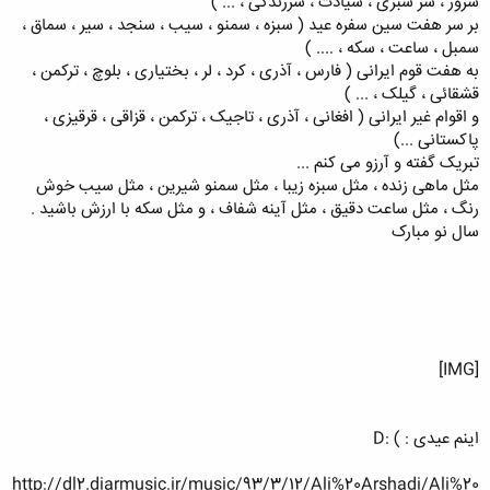
سرور ، سر سبزی ، سیادت ، سرزندگی ، ... )
بر سر هفت سین سفره عید ( سبزه ، سمنو ، سیب ، سنجد ، سیر ، سماق ،
سمبل ، ساعت ، سکه ، .... )
به هفت قوم ایرانی ( فارس ، آذری ، کرد ، لر ، بختیاری ، بلوچ ، ترکمن ،
قشقائی ، گیلک ، ... )
و اقوام غیر ایرانی ( افغانی ، آذری ، تاجیک ، ترکمن ، قزاقی ، قرقیزی ،
پاکستانی ...)
تبریک گفته و آرزو می کنم ...
مثل ماهی زنده ، مثل سبزه زیبا ، مثل سمنو شیرین ، مثل سیب خوش
رنگ ، مثل ساعت دقیق ، مثل آینه شفاف ، و مثل سکه با ارزش باشید .
سال نو مبارک
[IMG]
اینم عیدی : ) :D
http://dl2.diarmusic.ir/music/93/3/12/Ali%20Arshadi/Ali%20