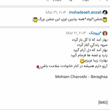
Mar 31, 2014
mohadeseh.anzali
جشن*تولد*همه بیایین توی این جشن بزرگ
*وروجک
Mar 21, 2014
بهار آمد كه تا گل باز گردد
سرود زندگي آغاز گردد
بهار آمد كه دل آرام گيرد
زدرد و غصه ها فرجام گيرد
بهارت زيبا عزيزم
آرزو دارم هميشه در كنار خانوادت سلامت باشي
Mohsen Chavoshi – Beraghsa
[IMG]