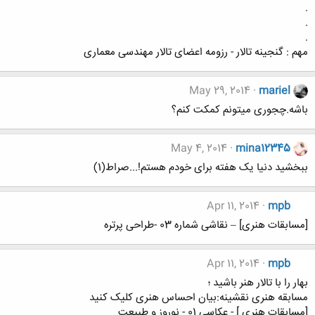
.
.
.
مهم : گنجینه تالار - رزومه اعضای تالار مهندسی معماری
May 29, 2014
mariel
باشه.چجوری میتونم کمکت کنم؟
May 4, 2014
mina12345
ببخشید دنیا یک هفته برای خودم هستم!...صراط(1)
Apr 11, 2014
mpb
[مسابقات هنری] – نقاشی شماره 03 -طراحی پرتره
Apr 11, 2014
mpb
بهار را با تالار هنر باشید ؛
مسابقه هنری نقشینه:بیان احساس هنری کلیک کنید
[مسابقات هنری ] - عکاسی 01 - نوروز و طبیعت