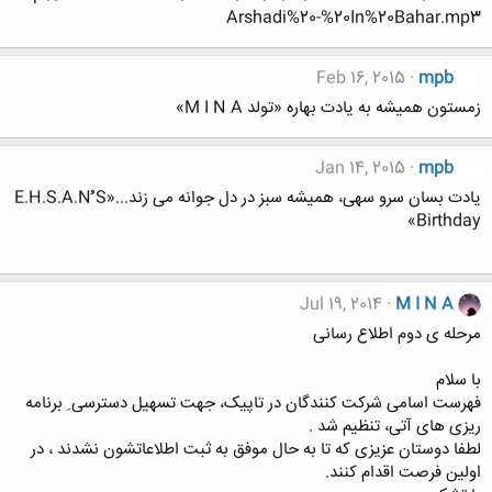
Arshadi%20-%20In%20Bahar.mp3
Feb 16, 2015
mpb
زمستون همیشه به یادت بهاره «تولد M I N A»
Jan 14, 2015
mpb
یادت بسان سرو سهی، همیشه سبز در دل جوانه می زند...«E.H.S.A.Nُُُ S
Birthday»
Jul 19, 2014
M I N A
مرحله ی دوم اطلاع رسانی
با سلام
فهرست اسامی شرکت کنندگان در تاپیک، جهت تسهیل دسترسی ِ برنامه
ریزی های آتی، تنظیم شد .
لطفا دوستان عزیزی که تا به حال موفق به ثبت اطلاعاتشون نشدند ، در
اولین فرصت اقدام کنند.