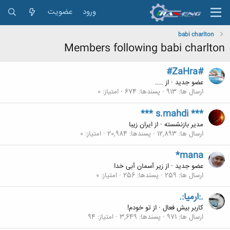
ورود
عضویت
babi charlton
Members following babi charlton
#ZaHra#
عضو جدید
·
از
....
ارسال ها
913
پسندها
674
امتیاز
0
*** s.mahdi ***
مدیر بازنشسته
·
از
ایران زیبا
ارسال ها
12,893
پسندها
20,984
امتیاز
0
*mana
عضو جدید
·
از
زیر آسمان آبی خدا
ارسال ها
259
پسندها
256
امتیاز
0
.:ارمیا:.
کاربر بیش فعال
·
از
تو خودم!
ارسال ها
971
پسندها
3,649
امتیاز
94