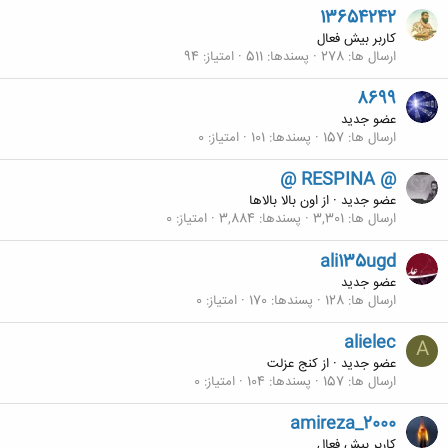
13654242
کاربر بیش فعال
ارسال ها
278
پسندها
511
امتیاز
94
8699
عضو جدید
ارسال ها
157
پسندها
101
امتیاز
0
@ RESPINA @
عضو جدید
·
از
اون بالا بالاها
ارسال ها
3,301
پسندها
3,884
امتیاز
0
ali135ugd
عضو جدید
ارسال ها
128
پسندها
170
امتیاز
0
alielec
A
عضو جدید
·
از
کنج عزلت
ارسال ها
157
پسندها
104
امتیاز
0
amireza_2000
کاربر بیش فعال