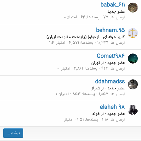
babak_611
عضو جدید
ارسال ها
77
پسندها
62
امتیاز
0
behnam.95
کاربر حرفه ای
·
از
دزفول(پايتخت مقاومت ايران)
ارسال ها
10,331
پسندها
4,571
امتیاز
114
Comet1986
عضو جدید
·
از
تهران
ارسال ها
942
پسندها
2,861
امتیاز
0
ddahmadss
عضو جدید
·
از
شیراز
ارسال ها
1,057
پسندها
853
امتیاز
0
elaheh-98
عضو جدید
·
از
خونه
ارسال ها
418
پسندها
451
امتیاز
0
بیشتر...