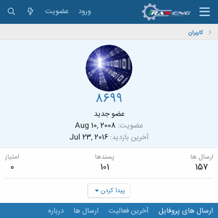
ورود
عضویت
کاربران
8699
عضو جدید
عضویت
Aug 10, 2008
آخرین بازدید
Jul 23, 2016
ارسال ها
پسندها
امتیاز
0
101
157
پیدا کردن
ارسال های پروفایل
آخرین فعالیت
ارسال ها
درباره