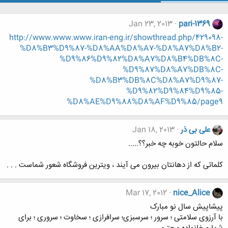
Jan 23, 2013
pari-1369
http://www.www.www.iran-eng.ir/showthread.php/429098-
%D8%B3%D9%87-%D8%AA%D8%A7-%D8%A7%D8%B2-
%D9%86%D9%82%D8%A7%D8%B4%DB%8C-
%D9%87%D8%A7%DB%8C-
%D8%B3%DB%8C%D8%A7%D9%87-
%D9%82%D9%84%D9%85-
%D8%AE%D9%88%D8%AF%D9%85/page9
علی بی ذر
Jan 18, 2013
سلام حالتون خوبه چه خبر؟؟.....
کلماتی که از دهانتان بیرون می آیند ، ویترین فروشگاه شعور شماست . . .
Mar 17, 2012
nice_Alice
پیشاپیش سال نو مبارک
با آرزوی سلامتی ؛ سرور ؛ سرسبزی؛ سرافرازی ؛ سخاوت ؛ سروری ؛ برای