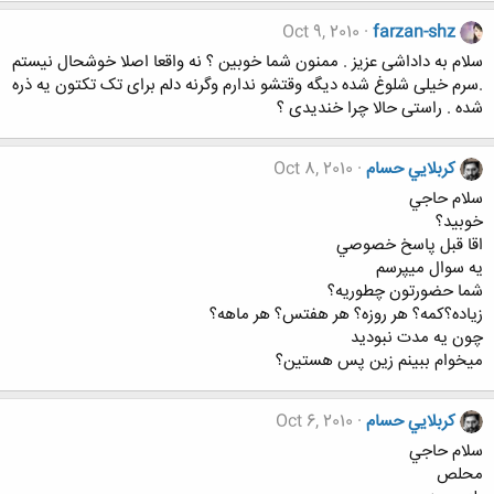
Oct 9, 2010
farzan-shz
سلام به داداشی عزیز . ممنون شما خوبین ؟ نه واقعا اصلا خوشحال نیستم
.سرم خیلی شلوغ شده دیگه وقتشو ندارم وگرنه دلم برای تک تکتون یه ذره
شده . راستی حالا چرا خندیدی ؟
كربلايي حسام
Oct 8, 2010
سلام حاجي
خوبيد؟
اقا قبل پاسخ خصوصي
يه سوال ميپرسم
شما حضورتون چطوريه؟
زياده؟كمه؟ هر روزه؟ هر هفتس؟ هر ماهه؟
چون يه مدت نبوديد
ميخوام ببينم زين پس هستين؟
كربلايي حسام
Oct 6, 2010
سلام حاجي
محلص