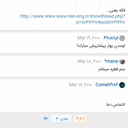
فکه یعنی...
http://www.www.www.iran-eng.ir/showthread.php?
p=1831268#post1831268
فرانك67
Mar 19, 2010
اومدن بهار پيشاپيش مبارك!
Mar 18, 2010
*mana
منم قطره میخام
Mar 17, 2010
Comet1986
التماس دعا
آخر
1 از 6
بعدی