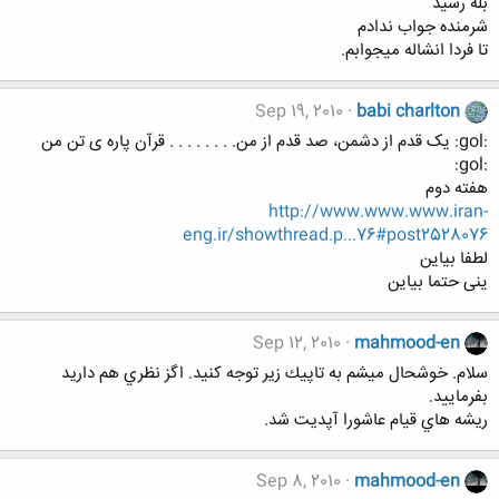
بله رسيد
شرمنده جواب ندادم
تا فردا انشاله ميجوابم.
Sep 19, 2010
babi charlton
:gol: یک قدم از دشمن، صد قدم از من. . . . . . . . قرآن پاره ی تن من
:gol:
هفته دوم
http://www.www.www.iran-
eng.ir/showthread.p...76#post2528076
لطفا بیاین
ینی حتما بیاین
Sep 12, 2010
mahmood-en
سلام. خوشحال ميشم به تاپيك زير توجه كنيد. اگز نظري هم داريد
بفرماييد.
ريشه هاي قيام عاشورا آپديت شد.
Sep 8, 2010
mahmood-en