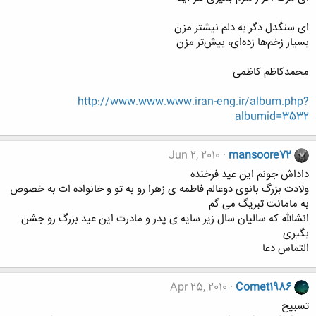
ای سنگدل دگر به دلم نیشتر مزن
بسیار زخم‌ها زده‌ای، بیش‌تر مزن
محمدکاظم کاظمی
http://www.www.www.iran-eng.ir/album.php?
albumid=3532
Jun 2, 2010
mansoore72
داداش جونم این عید فرخنده
ولادت بزرگ بانوی دوعالم فاطمه ی زهرا رو به تو و خانواده ات به خصوص
به مامانت تبریگ می گم
انشالله که سالیان سال زیر سایه ی پدر و مادرت این عید بزرگ رو جشن
بگیری
التماس دعا
Apr 25, 2010
Comet1986
تسبیح