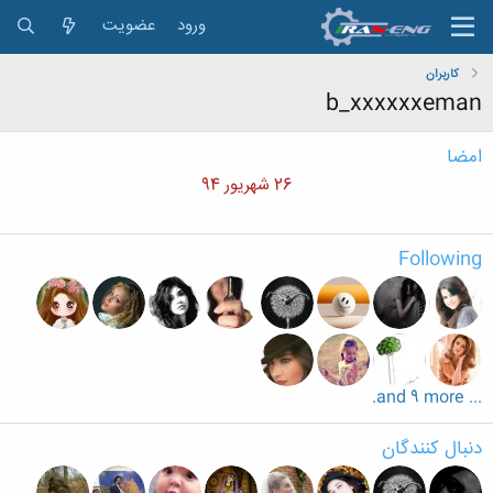
ورود
عضویت
کاربران
b_xxxxxxeman
امضا
26 شهریور 94
Following
... and 9 more.
دنبال کنندگان