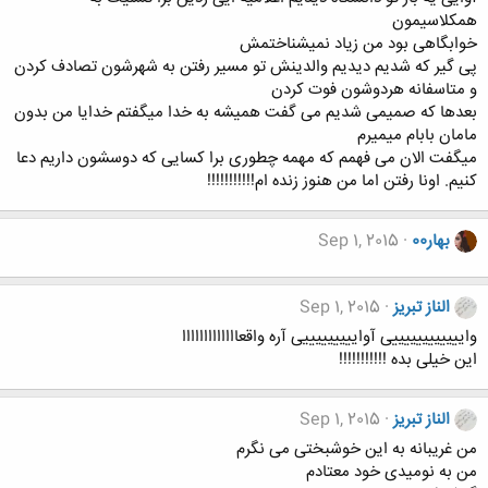
همکلاسیمون
خوابگاهی بود من زیاد نمیشناختمش
پی گیر که شدیم دیدیم والدینش تو مسیر رفتن به شهرشون تصادف کردن
و متاسفانه هردوشون فوت کردن
بعدها که صمیمی شدیم می گفت همیشه به خدا میگفتم خدایا من بدون
مامان بابام میمیرم
میگفت الان می فهمم که مهمه چطوری برا کسایی که دوسشون داریم دعا
کنیم. اونا رفتن اما من هنوز زنده ام!!!!!!!!!!!
بهار00
Sep 1, 2015
الناز تبریز
Sep 1, 2015
واییییییییییییی آوایییییییییی آره واقعااااااااااااا
این خیلی بده !!!!!!!!!!!
الناز تبریز
Sep 1, 2015
من غریبانه به این خوشبختی می نگرم
من به نومیدی خود معتادم