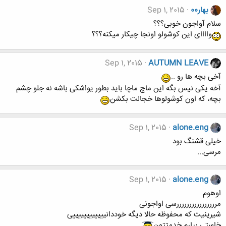
بهار00
Sep 1, 2015
سلام آواجون خوبی؟؟؟
واااای این کوشولو اونجا چیکار میکنه؟؟؟
Sep 1, 2015
AUTUMN LEAVE
آخی بچه ها رو ..
آخه یکی نیس بگه این ماچ ماچا باید بطور یواشکی باشه نه جلو چشم
بچه، که اون کوشولوها خجالت بکشن
Sep 1, 2015
alone.eng
خیلی قشنگ بود
مرسی...
Sep 1, 2015
alone.eng
اوهوم
مررررررررررررررررسی اواجونی
شیرینیت که محفوظه حالا دیگه خوددانییییییییییییی
خاستی بیارم خدمتتون