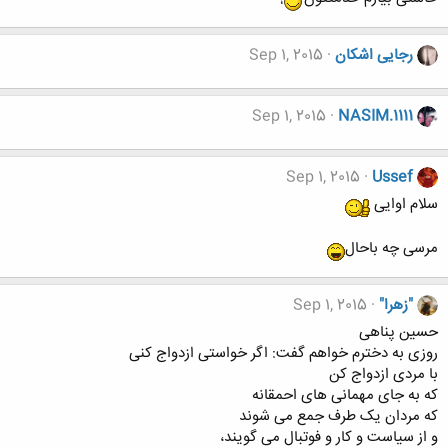
رجایی اشکان
Sep 1, 2015
Sep 1, 2015
NASIM.1111
Sep 1, 2015
Ussef
سلام اوایی
مرسی چه باحال
"زهرا"
Sep 1, 2015
حسین پناهی
روزی به دخترم خواهم گفت: اگر خواستی ازدواج کنی
با مردی ازدواج کن
که به جای ﻣﻬﻤﺎﻧﯽ ﻫﺎﯼ ﺍﺣﻤﻘﺎﻧﻪ
ﮐﻪ ﻣﺮﺩﺍﻥ ﯾﮏ ﻃﺮﻑ ﺟﻤﻊ می ﺷﻮﻧﺪ
ﻭ ﺍﺯ ﺳﯿﺎﺳﺖ ﻭ ﮐﺎﺭ ﻭ ﻓﻮﺗﺒﺎﻝ می گویند،