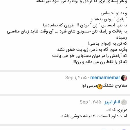
ﻭ ﻫﺮ ﭘﺸﻪ ﯼ ﻧَﺮﯼ ﮐﻪ ﺍﺯ ﺩﻭﺭ و ﺑﺮت ﺭﺩ ﻣﯽ ﺷﻮﺩ ﮔﯿﺮ ندهد.
،
ﻭ ﺑﻪ تو ﺍﺣﺴﺎﺱ
" ﺭﻓﯿﻖ " ﺑﻮﺩﻥ بدهد ﻭ
ﻧﻪ ﺗﻨﻬﺎ ﺍﺣﺴﺎﺱ " ﺯﻥ " ﺑﻮﺩﻥ !!! طوﺭﯼ ﮐﻪ ﺗﻤﺎﻡ ﺩﻧﯿﺎ
ﺑﻪ ﺭﻓﺎﻗﺖ ﻭ ﺭﺍﺑﻄﻪ تان ﺣﺴﻮﺩﯼ ﺷﺎﻥ ﺷود ... ﺁﻥ ﻭﻗﺖ ﺷﺎﯾﺪ زمان مناسبی
رسیده،
که تن به ازدواج بدهی!
وگرنه هیچ گاه به ذهن زیبایت خطور نکند
که آرامش را در میان دستهایی خواهی یافت
که تو را فقط زن می داند و زن!!!
Sep 1, 2015
memarmemar
سلام-چ قشنگ
مرسی اوا
الناز تبریز
Sep 1, 2015
عزیزی فدات
امید دارم قسمتت همیشه خوشی باشه