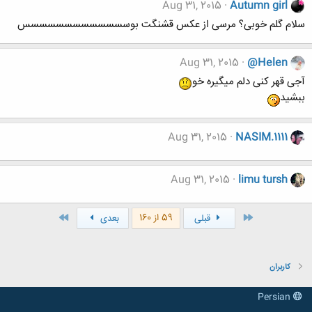
Aug 31, 2015
Autumn girl
سلام گلم خوبی؟ مرسی از عکس قشنگت بوسسسسسسسسسسسسس
Aug 31, 2015
@Helen
آجی قهر کنی دلم میگیره خو
ببشید
Aug 31, 2015
NASIM.1111
Aug 31, 2015
limu tursh
اول
آخر
59 از 160
قبلی
بعدی
کاربران
Persian