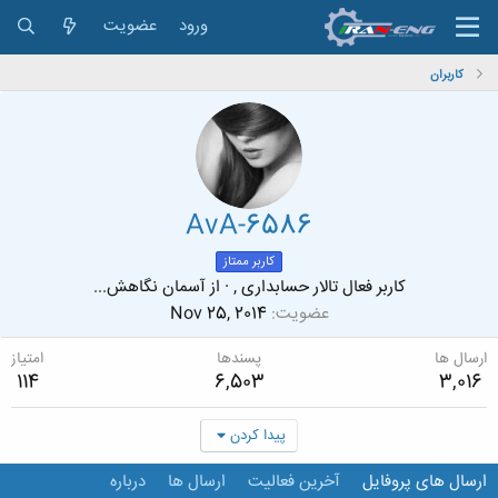
ورود
عضویت
کاربران
AvA-6586
کاربر ممتاز
کاربر فعال تالار حسابداری ,
·
از
آسمان نگاهش...
عضویت
Nov 25, 2014
ارسال ها
پسندها
امتیاز
114
6,503
3,016
پیدا کردن
ارسال های پروفایل
آخرین فعالیت
ارسال ها
درباره