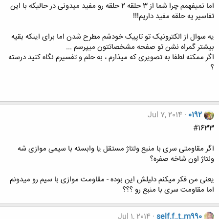
اما نمیفهمم چرا شما از 3 حلقه 2 حلقه رو مفید میدونی در حالیکه با این
تفاسیر یه حلقه مفید داریم!!!
یه سوال از الکترونیک تو تاپیک خودشم مطرح شدن اما برای اینکه بقیه
بیشتر گمراه نشن تو صفحه مشخصاتتون میپرسم ...
اگر ممکنه لطفا به تصویری که میذارم ، به حلم و تفسیرم نگاه کنید درسته
؟
Jul 7, 2014
0192
#1633
اگر مقاومتی سری با منبع ولتاژ مستقل یا وابسته با سیمی موازی شه
ولتاژ اون شاخه صفره؟
یعنی من فکر میکنم دلیلش این بوده - مقاومت موازی با سیم رو میدونم
اما مقاومت سری با منبع رو ؟؟؟
Jul 1, 2014
self.f_t_m990