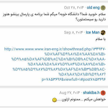
Oct 28, 2014
old eng
O
سلام. خوبید شما؟ دانشگاه خوبه؟ میگم شما برنامه ی پارسال بینشو هنوز
دارید رو سیستمتون؟
Sep 8, 2014
Ice Man
با سلام
http://www.www.www.iran-eng.ir/showthread.php/134947-
%D8%AF%D9%81%D8%AA%D8%B1-
%D9%85%D8%AF%DB%8C%D8%B1%DB%8C%D8%AA-
%D8%AA%D8%A7%D9%84%D8%A7%D8%B1-
%D9%85%D9%87%D9%86%D8%AF%D8%B3%DB%8C-
%D8%A8%D8%B1%D9%82?
p=7853696&viewfull=1#post7853696
Aug 27, 2014
shakiba.h
S
خواهش میکنم ...ممنونم ازتون ....