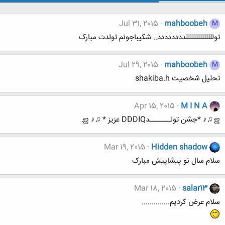
Jul 31, 2015
mahboobeh
M
توللللللللللللللدددددددد.. شکیباجونم تولدت مبارک
Jul 29, 2015
mahboobeh
M
تحلیل شخصیت shakiba.h
Apr 15, 2015
M I N A
ஜ ♫♪ *جشن تولـــــــدDDDIQ عزیز * ♫♪ ஜ.
Mar 19, 2015
Hidden shadow
سلام سال نو پیشاپیش مبارک
Mar 18, 2015
salar13
سلام عرض کردیم..............