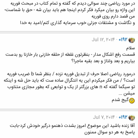
در مورد ریاضی چند سوالی دیدم که گفته و تمام کتاب در مبحث فوریه
این واژه رو بیان میکرد فکر کردم اینجا هم باید بیان شه - حق با شماست-
من قصد دارم روی فوریه
و نگاشت و مشتقات جزئی خوب سرمایه گذاری کنم/امید به خدا
Jul 12, 2014
0192
سلام
قسمت رفع اشکال مدار - بنظرتون غلطه از حلقه خازنی بار خازنا رو بدست
بیاریم و بعد ولتاژ و بعد بقیه ماجرا؟
درمورد ریاضی اصلا حرف از تبدیل فوریه نزده / بنظر شما b ضریب فوریه
است؟ / من فکر میکردم این یه انتگرال ساده ست که باید حل شه و اینکه
تو سیگما گفته که n های بزرگتر از یک و توابعی که بطور مجازی متناوب
میشن ...
گیج شدم
Jul 7, 2014
0192
آقا زنده باشید این موضوع امروز بشدت ذهنمو درگیر خودش کرد-بابت
پاسخ به هر دو سوال ممنون