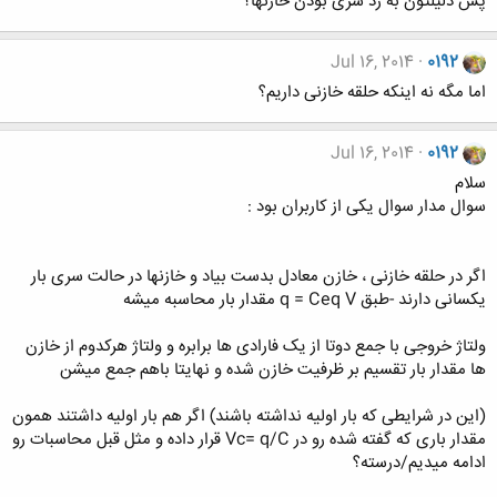
پس دلیلتون به رد سری بودن خازنها؟
Jul 16, 2014
0192
اما مگه نه اینکه حلقه خازنی داریم؟
Jul 16, 2014
0192
سلام
سوال مدار سوال یکی از کاربران بود :
اگر در حلقه خازنی ، خازن معادل بدست بیاد و خازنها در حالت سری بار
یکسانی دارند -طبق q = Ceq V مقدار بار محاسبه میشه
ولتاژ خروجی با جمع دوتا از یک فارادی ها برابره و ولتاژ هرکدوم از خازن
ها مقدار بار تقسیم بر ظرفیت خازن شده و نهایتا باهم جمع میشن
(این در شرایطی که بار اولیه نداشته باشند) اگر هم بار اولیه داشتند همون
مقدار باری که گفته شده رو در Vc= q/C قرار داده و مثل قبل محاسبات رو
ادامه میدیم/درسته؟