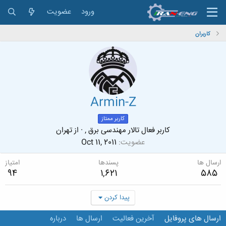
ورود
عضویت
کاربران
Armin-Z
کاربر ممتاز
کاربر فعال تالار مهندسی برق ,
·
از
تهران
عضویت
Oct 11, 2011
ارسال ها
پسندها
امتیاز
94
1,621
585
پیدا کردن
ارسال های پروفایل
آخرین فعالیت
ارسال ها
درباره