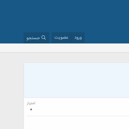
ورود
عضویت
جستجو
امتیاز
0