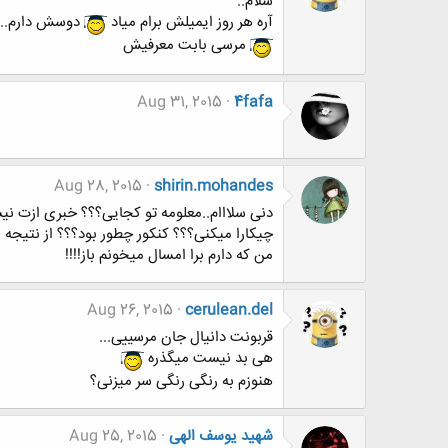
سلام..
آره هر روز ایمیلش برام میاد
دوسش دارم...
مرسی بابت معرفیش
Aug 31, 2015
4fafa
Aug 28, 2015
shirin.mohandes
دنی سلااام..معلومه تو کجایی؟؟؟ خبری ازت نی
چیکارا میکنی؟؟؟ کنکور چطور بود؟؟؟ از نتیجه
من که دارم برا امسال میخونم باز!!!!
Aug 26, 2015
cerulean.del
قربونت دانیال جان مرسییی...
هی بد نیست میگذره
هنوزم به رنگی رنگی سر میزنی؟
شهید یوسف الهی
Aug 25, 2015