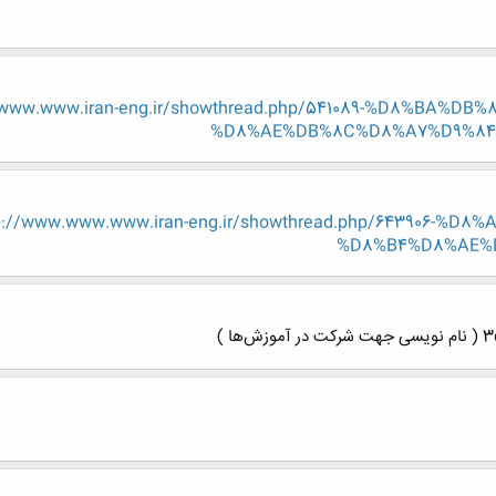
.www.www.iran-eng.ir/showthread.php/541089-%D8%BA%
%D8%AE%DB%8C%D8%A7%D9%84?p=
p://www.www.www.iran-eng.ir/showthread.php/643906-
%D8%B4%D8%AE%D