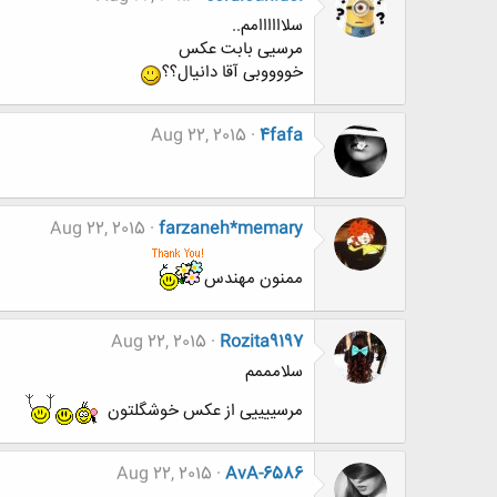
سلاااااامم..
مرسیی بابت عکس
خووووبی آقا دانیال؟؟
Aug 22, 2015
4fafa
Aug 22, 2015
farzaneh*memary
ممنون مهندس
Aug 22, 2015
Rozita9197
سلامممم
مرسییییی از عکس خوشگلتون
Aug 22, 2015
AvA-6586