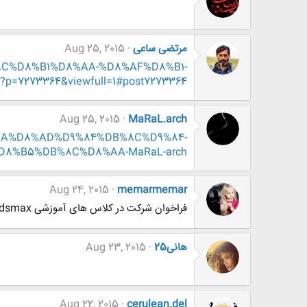
مرتضی ساعی
Aug 25, 2015
DB%8C%D8%B1%D8%AA-%D8%AF%D8%B1-
7273364&viewfull=1#post7273364
Aug 25, 2015
MaRaL.arch
%D8%AA%D8%AD%D9%84%DB%8C%D9%84-
8%B5%DB%8C%D8%AA-MaRaL-arch
Aug 24, 2015
memarmemar
فراخوان شرکت در کلاس های آموزشی 3dsmax ( نام نویسی جهت شرکت در آموزش‌ها )
هانی25
Aug 23, 2015
Aug 22, 2015
cerulean.del