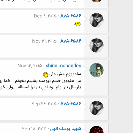
Dec 9, 2015
AvA-6586
Nov 21, 2015
AvA-6586
Nov 12, 2015
shirin.mohandes
سلووووم مش دنی
من هنوووز حسم نیومده بشینم بخونم....خدا بهم
پارسال بار اولم بود اون باز برا امساله....ولی خو
Sep 26, 2015
AvA-6586
شهید یوسف الهی
Sep 18, 2015