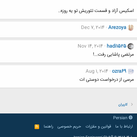
اسکیس آزاد و قسمت تئوریش تو یه روزه..
Dec 7, 2014
Arezoya
Nov 14, 2014
hadi1525
مرتضی پاشایی رفت...!
Aug 1, 2014
ozra69
مرسی از درخواست دوستی ات
کاربران
Persian
ارتباط با ما
قوانین و مقرّرات
حریم خصوصی
راهنما
R
S
S
®