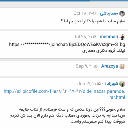
معمارباشی
Oct 28, 2016
سلام میاید با هم برا دکترا بخونیم ایا ؟
Jul 28, 2016
mehmari
https://************/joinchat/BjcEDQoWE5KVsSjm0-S_bg
لینک گروه دکتری معماری
Sep 9, 2015
Arezoya
شهرزاد 1
Jun 17, 2015
http://s6.picofile.com/file/8194097092/dide_nazar_parande.
rar.html
سلام .خوبی؟؟؟این دوتا عکس که واست فرستادم از کتاب طایفه
س.امیدارم به دردت بخوره.ی مطلب دیگه هم دارم الان پیداش نکردم
هروقت پیدا کنم میفرستم واست