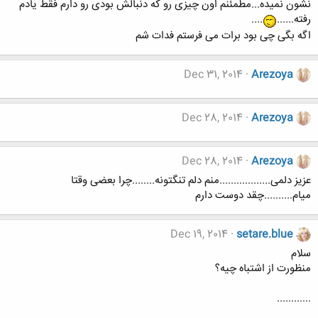
نشون نمیده...مطمئنم اون چیزی رو که دنبالش بودی رو دارم فقط یادم
رفته......
....
اگه بگی چی بود برات می فرستم فدات شم
Dec 31, 2014
Arezoya
Dec 28, 2014
Arezoya
Dec 28, 2014
Arezoya
عزیز دلمی..................منم دلم تنگتونه........چرا بعضی وقتا
میام..........چقد دوست دارم
Dec 19, 2014
setare.blue
سلام
منظورت از اشتباه چیه؟
............