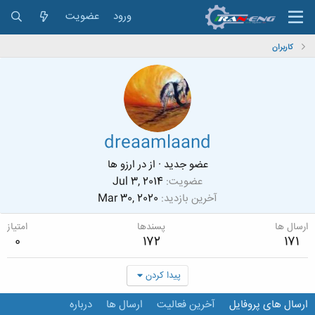
ورود
عضویت
کاربران
dreaamlaand
عضو جدید
·
از
در ارزو ها
عضویت
Jul 3, 2014
آخرین بازدید
Mar 30, 2020
ارسال ها
پسندها
امتیاز
0
172
171
پیدا کردن
ارسال های پروفایل
آخرین فعالیت
ارسال ها
درباره