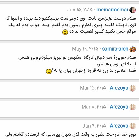
Jun 15, 2015
memarmemar
سلام دوست عزیز.من بابت اون درخواست پرسپکتیو دید پرنده و اینها که
توی تاپیک گفتید چیزی ندارم بهتون بدم!گفتم اینجا جواب بدم که یک
موقع حس نکنید کسی اهمیت نداده!
May 19, 2015
samira-arch
سلام خوبی؟ منم دنبال کارگاه اسکیس تو تبریز میگردم ولی همش
استادای بومی هستن
شما اطلاعی نداری که قراره از تهران بیان یا نه؟
Mar 15, 2015
Arezoya
Mar 8, 2015
Arezoya
Jan 9, 2015
Arezoya
تورو خدا ناراحت نشی یه وقت!الان دنبال پیامایی که فرستادم گشتم ولی