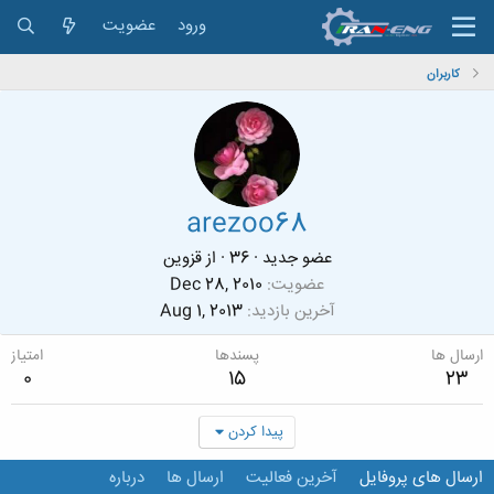
ورود
عضویت
کاربران
arezoo68
عضو جدید
·
36
·
از
قزوین
عضویت
Dec 28, 2010
آخرین بازدید
Aug 1, 2013
ارسال ها
پسندها
امتیاز
0
15
23
پیدا کردن
ارسال های پروفایل
آخرین فعالیت
ارسال ها
درباره