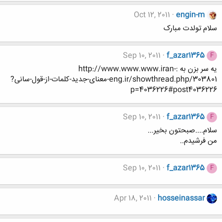
Oct 12, 2011
engin-m
سلام تولدت مبارک
Sep 10, 2011
f_azar1365
F
یه سر بزن به :http://www.www.www.iran-
eng.ir/showthread.php/303801-معنای-جدید-کلمات-از-قول-سانی?
p=4036226#post4036226
Sep 10, 2011
f_azar1365
F
سلام....صبحتون بخیر...
من فرشیدم..
Sep 10, 2011
f_azar1365
F
Apr 18, 2011
hosseinassar