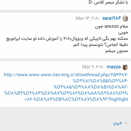
با تشکر مبصر کلاس :D
Mar 13, 2011
sara1984
سلام arezoo جون
خوبی
ممکنه بهم بگی تاپیکی که ویژوال2010 را آموزش داده تو سایت ایرانویج
دقیقا کجاس؟ نتونستم پیدا کنم.
ممنون میشم
Mar 9, 2011
mazya
http://www.www.www.iran-eng.ir/showthread.php/253687-
%D9%81%D8%B5%D9%84-
%D9%85%D9%88%D8%B1%D8%AF-
%D8%B9%D9%84%D8%A7%D9%82%D8%AA%D9%88%D9%
86-%DA%86%DB%8C%D9%87%D8%9F?highlight=
کاربران