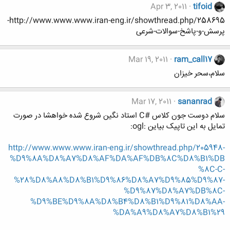
Apr 3, 2011
tifoid
http://www.www.www.iran-eng.ir/showthread.php/258695-
پرسش-و-پاشخ-سوالات-شرعی
Mar 19, 2011
ram_call17
سلام،سحر خیزان
Mar 17, 2011
sananrad
سلام دوست جون کلاس #C استاد نگین شروع شده خواهشا در صورت
تمایل به این تاپیک بیاین :ogl:
http://www.www.www.iran-eng.ir/showthread.php/205948-
%D9%8A%D8%A7%D8%AF%DA%AF%DB%8C%D8%B1%DB
%8C-C-
%28%D8%A8%D8%B1%D9%86%D8%A7%D9%85%D9%87-
%D9%87%D8%A7%DB%8C-
%D9%BE%D9%8A%D8%B4%D8%B1%D9%81%D8%AA-
%DA%A9%D8%A7%D8%B1%29