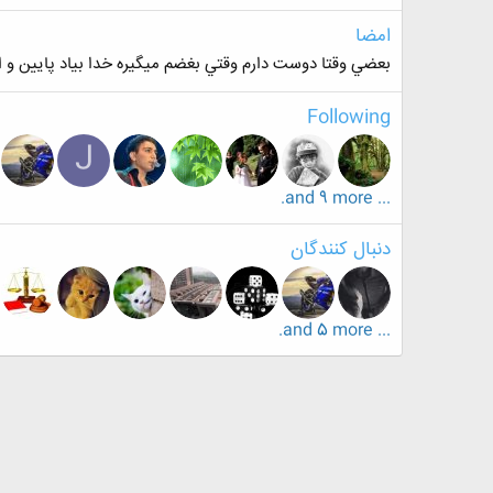
امضا
بعضي وقتا دوست دارم وقتي بغضم ميگيره خدا بياد پايين و اش
Following
J
... and 9 more.
دنبال کنندگان
... and 5 more.