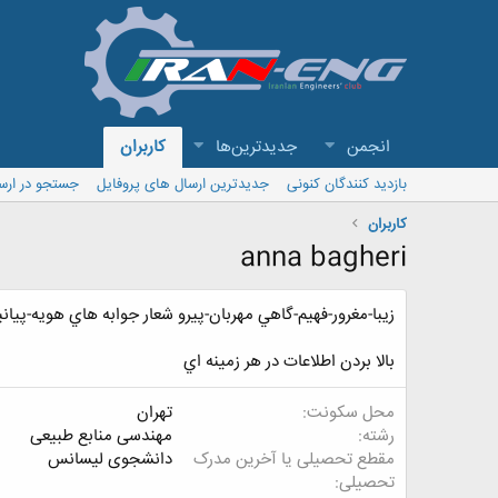
انجمن
جدیدترین‌ها
کاربران
بازدید کنندگان کنونی
جدیدترین ارسال های پروفایل
جستجو در ارس
کاربران
anna bagheri
زيبا-مغرور-فهيم-گاهي مهربان-پيرو شعار جوابه هاي هويه-پيان
بالا بردن اطلاعات در هر زمينه اي
محل سکونت
تهران
رشته
مهندسی منابع طبیعی
مقطع تحصیلی یا آخرین مدرک
دانشجوی لیسانس
تحصیلی