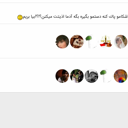
كامو پاك كنه دستمو بگيره بگه آدما اذيتت ميكنن؟!؟!بيا بريم