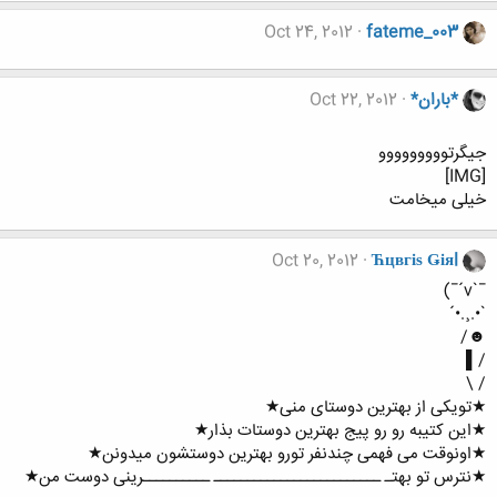
Oct 24, 2012
fateme_003
*باران*
Oct 22, 2012
جیگرتووووووووو
[IMG]
خیلی میخامت
Oct 20, 2012
Ћцвгіѕ Ǥіяl
¯`v´¯)
`•.¸.•´
☻/
/▌
/ \
★تویکی از بهترین دوستای منی★
★این کتیبه رو رو پیج بهترین دوستات بذار★
★اونوقت می فهمی چندنفر تورو بهترین دوستشون میدونن★
★نترس تو بهتـ ـــــــــــــــــــــــــ ــــــــــرینی دوست من★