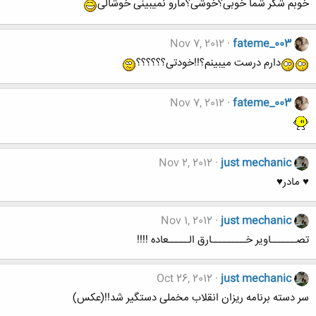
خوبم شکر شما خوبی؟خوشی؟مارو نمیبینی خوشالی
Nov 7, 2012
fateme_003
دارم درست میبینم؟!!خودتی؟؟؟؟؟؟
Nov 7, 2012
fateme_003
Nov 2, 2012
just mechanic
♥ مادر♥
Nov 1, 2012
just mechanic
تصــــــاویر خــــــــارق الـــــعاده !!!!
Oct 26, 2012
just mechanic
سر دسته برنامه ریزان انقلاب مخملی دستگیر شد!!(عکس)