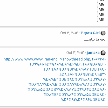
[IMG]
[IMG]
[IMG]
[IMG]
Oct 3, 2012
Ћцвгіѕ Ǥіяl
بچه ها بیابد....
Oct 3, 2012
jamaka
http://www.www.www.iran-eng.ir/showthread.php/406735-
%D9%85%D9%88%D8%B6%D9%88%D8%B9-
%D8%A8%D8%B1%D8%A7%DB%8C-
%D8%AF%D8%B1%D8%B3-
%D8%B4%DB%8C%D9%88%D9%87-
%D8%A7%D8%B1%D8%A7%D8%A6%D9%87-
%D9%85%D8%B7%D8%A7%D9%84%D8%A8-
%D8%B9%D9%84%D9%85%DB%8C-
%D9%81%D9%86%DB%8C