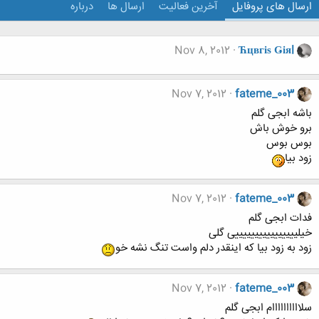
ارسال های پروفایل
آخرین فعالیت
ارسال ها
درباره
Nov 8, 2012
Ћцвгіѕ Ǥіяl
Nov 7, 2012
fateme_003
باشه ابجی گلم
برو خوش باش
بوس بوس
زود بیا
Nov 7, 2012
fateme_003
فدات ابجی گلم
خیلییییییییییییییییی گلی
زود به زود بیا که اینقدر دلم واست تنگ نشه خو
Nov 7, 2012
fateme_003
سلاااااااااام ابجی گلم