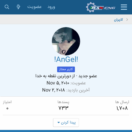
ورود
عضویت
کاربران
!AnGel!
کاربر ممتاز
عضو جدید
·
از
دورترین نقطه به خدا
عضویت
Nov 5, 2010
آخرین بازدید
Nov 2, 2018
ارسال ها
پسندها
امتیاز
0
733
1,708
پیدا کردن