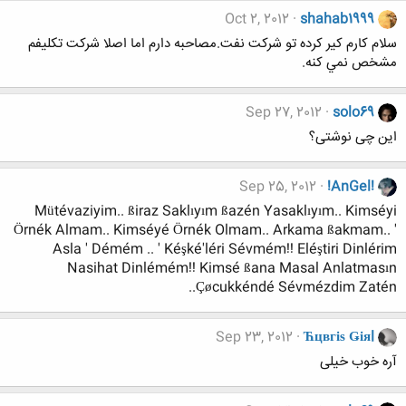
Oct 2, 2012
shahab1999
سلام كارم كير كرده تو شركت نفت.مصاحبه دارم اما اصلا شركت تكليفم
مشخص نمي كنه.
Sep 27, 2012
solo69
این چی نوشتی؟
Sep 25, 2012
!AnGel!
Mütévaziyim.. ßiraz Saklıyım ßazén Yasaklıyım.. Kimséyi
Örnék Almam.. Kimséyé Örnék Olmam.. Arkama ßakmam.. '
Asla ' Démém .. ' Kéşké'léri Sévmém!! Eléştiri Dinlérim
Nasihat Dinlémém!! Kimsé ßana Masal Anlatmasın
Çøcukkéndé Sévmézdim Zatén..
Sep 23, 2012
Ћцвгіѕ Ǥіяl
آره خوب خیلی