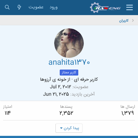
ورود
عضویت
کاربران
anahita1370
کاربر ممتاز
کاربر حرفه ای
·
از
خونه ی آرزوها
عضویت
Jul 2, 2012
آخرین بازدید
Jun 21, 2025
ارسال ها
پسندها
امتیاز
114
2,352
1,379
پیدا کردن