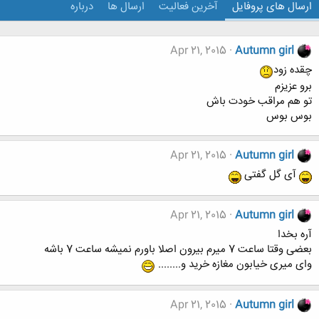
ارسال های پروفایل
آخرین فعالیت
ارسال ها
درباره
Apr 21, 2015
Autumn girl
چقده زود
برو عزیزم
تو هم مراقب خودت باش
بوس بوس
Apr 21, 2015
Autumn girl
آی گل گفتی
Apr 21, 2015
Autumn girl
آره بخدا
بعضی وقتا ساعت 7 میرم بیرون اصلا باورم نمیشه ساعت 7 باشه
وای میری خیابون مغازه خرید و........
Apr 21, 2015
Autumn girl