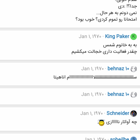
جدا؟! :دی
نمی دونم به هر حال...
امتحانا رو تموم کردی؟ خوب بود؟
Jan 1, 1970
King Paker
K
به به خانوم شمس
چقدر فعالیت داری خجالت میکشیم
Jan 1, 1970
behnaz 10
سلللللللللللللللللللللللللللللللاااااااااااااااااااام اناهیتا
Jan 1, 1970
behnaz 10
Jan 1, 1970
Schneider
چه آواتار نااااازی
Jan 1, 1970
soheilbe
S