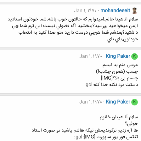
Jan 1, 1970
mohandeseit
سلام آناهيتا خانم.اميدوارم كه حالتون خوب باشه.شما خودتون استاديد
ازمن ميخواهيد بپرسيد؟ببخشيد اگه فضولي نيست اين ترم شما چي
داشتيد؟بعدشم شما هرچي دوست داريد منو صدا كنيد به انتخاب
خودتون.باي باي
Jan 1, 1970
King Paker
K
مرسی منم بد نیسم
چسب (همون چشب!)
چسبم بی بلا؟[IMG]
دستت درد نکنه خدا کنه:gol:
Jan 1, 1970
King Paker
K
سلام آناهیتان خانوم
خوفی؟
ها آره زدیم ترکوندیمش تیکه هاشم پاشید تو صورت استاد
تنکس فور یور ساپورت [IMG]:gol: