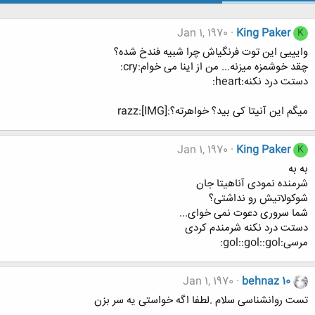
Jan 1, 1970
King Paker
K
وایییی این توت فرنگیاش چرا شبیه فندخ شده؟
چقد خوشمزه میزنه... من از اینا می خوام:cry:
دستت درد نکنه:heart:
میگم این آنیتا کی بید؟ خواهرته؟:razz:[IMG]
Jan 1, 1970
King Paker
K
به به
شرمنده نمودی آناهیتا جان
شوکولاتیش رو نداشتی؟
شما سروری دعوت نمی خوای...
دستت درد نکنه شرمندم کردی
مرسی:gol::gol::gol:
Jan 1, 1970
behnaz 10
تست روانشناسی سلام .لطفا اگه خواستی یه سر بزن