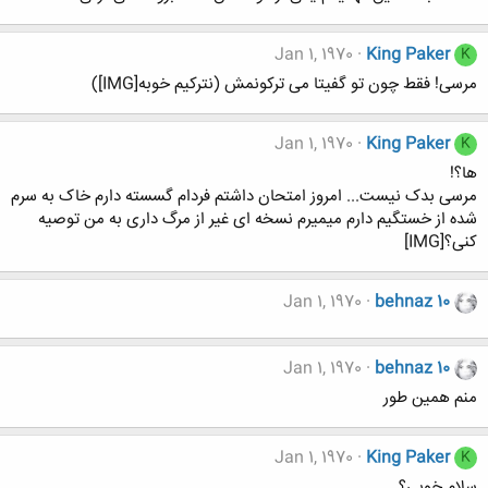
Jan 1, 1970
King Paker
K
مرسی! فقط چون تو گفیتا می ترکونمش (نترکیم خوبه[IMG])
Jan 1, 1970
King Paker
K
ها؟!
مرسی بدک نیست... امروز امتحان داشتم فردام گسسته دارم خاک به سرم
شده از خستگیم دارم میمیرم نسخه ای غیر از مرگ داری به من توصیه
کنی؟[IMG]
Jan 1, 1970
behnaz 10
Jan 1, 1970
behnaz 10
منم همین طور
Jan 1, 1970
King Paker
K
سلام خوبی؟