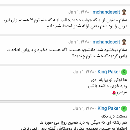
Jan 1, 1970
mohandeseit
سلام ممنون از اينكه جواب داديد.جالب اينه كه منم ترم 3 هستم ولي اين
درس را برداشتم يعني ارائه شدو امتحانشم دادم
Jan 1, 1970
mohandeseit
سلام ببخشيد شما دانشجو هستيد اگه هستيد ذخيره و بازيابي اطلاعات
پاس كرديد؟ببخشيد ترم چنديد؟
Jan 1, 1970
King Paker
K
ها اوکی نو پرابلم :دی
روزه خوبی داشته باشی
مرسی
Jan 1, 1970
King Paker
K
دستت درد نکنه
هم رشته ای که میگن به درد همین روزا می خوره ها
احتملا به حسین فهمیدم یکی از دوستاش گفته برو... نمی ترکی