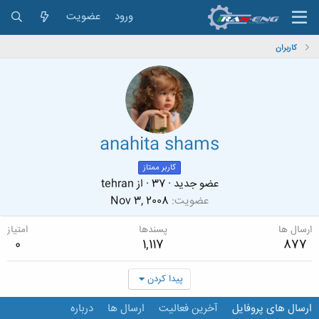
ورود
عضویت
کاربران
anahita shams
کاربر ممتاز
عضو جدید
·
37
·
از
tehran
عضویت
Nov 3, 2008
ارسال ها
پسندها
امتیاز
0
1,117
877
پیدا کردن
ارسال های پروفایل
آخرین فعالیت
ارسال ها
درباره