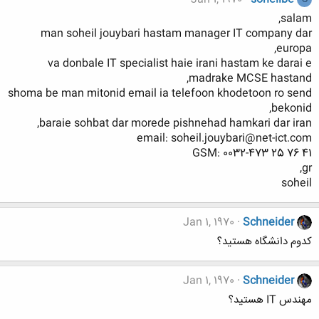
salam,
man soheil jouybari hastam manager IT company dar
europa,
va donbale IT specialist haie irani hastam ke darai e
madrake MCSE hastand,
shoma be man mitonid email ia telefoon khodetoon ro send
bekonid,
baraie sohbat dar morede pishnehad hamkari dar iran,
email: soheil.jouybari@net-ict.com
GSM: 0032-473 25 76 41
gr,
soheil
Jan 1, 1970
Schneider
کدوم دانشگاه هستید؟
Jan 1, 1970
Schneider
مهندس IT هستید؟