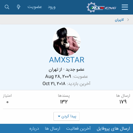
ورود
عضویت
کاربران
AMXSTAR
عضو جدید
·
از
تهران
عضویت
Aug 28, 2009
آخرین بازدید
Oct 21, 2018
ارسال ها
پسندها
امتیاز
0
132
179
پیدا کردن
ارسال های پروفایل
آخرین فعالیت
ارسال ها
درباره