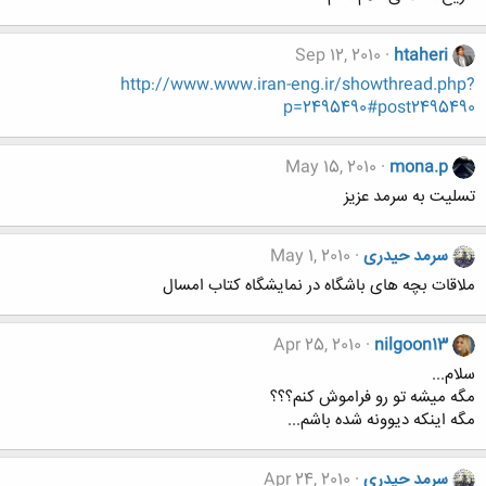
Sep 12, 2010
htaheri
http://www.www.iran-eng.ir/showthread.php?
p=2495490#post2495490
May 15, 2010
mona.p
تسلیت به سرمد عزیز
سرمد حیدری
May 1, 2010
ملاقات بچه های باشگاه در نمایشگاه کتاب امسال
Apr 25, 2010
nilgoon13
سلام...
مگه میشه تو رو فراموش کنم؟؟؟
مگه اینکه دیوونه شده باشم...
سرمد حیدری
Apr 24, 2010