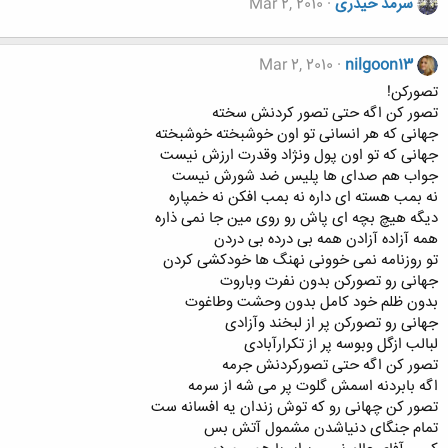
سرمد حیدری
Mar 2, 2010
Mar 2, 2010
nilgoon13
تصورکن!
تصور کن اگه حتی تصور کردنش سخته
جهانی که هر انسانی تو اون خوشبخته خوشبخته
جهانی که تو اون پول ونژاد وقدرت ارزش نیست
جواب هم صدای ها پلیس ضد شورش نیست
نه بمب هسته ای داره نه بمب افکن نه خمپاره
دیگه هیچ بچه ای پاش رو روی مین جا نمی ذاره
همه آزاده آزادن همه بی درده بی دردن
تو روزنامه نمی خوونی نهنگ ها خودکشی کردن
جهانی رو تصورکن بدون نفرت وباروت
بدون ظلم خود کامل بدون وحشت وطاغوت
جهانی رو تصورکن پر از لبخند وآزادی
لبالب ازگل وبوسه پر از تکرارآبادی
تصور کن اگه حتی تصورکردنش جرمه
اگه بابردنه اسمش گلوت پر می شه از سرمه
تصور کن چهانی رو که توش زندان یه افسانه ست
تمام جنگای دنیاشدن مشمول آتش بس