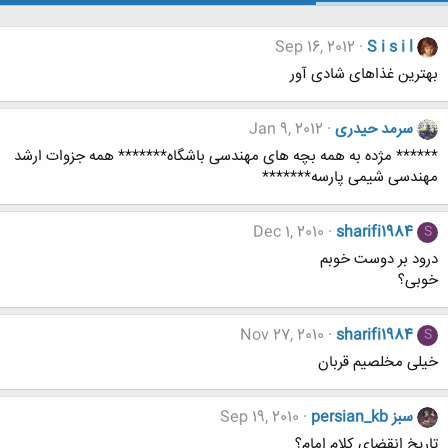
Sep 16, 2012
S i s i l
بهترین غذاهای شادی آور
سرمد حیدری
Jan 9, 2012
****** مژده به همه بچه های مهندسی باشگاه******* همه جزوات ارشد
مهندسی شیمی پارسه*******
Dec 1, 2010
sharifi1984
S
درود بر دوست خوبم
خوبی؟
Nov 27, 2010
sharifi1984
S
خیلی مخلصیم قربان
persian_kb سبز
Sep 19, 2010
تاریخ انقضای کلام امام؟