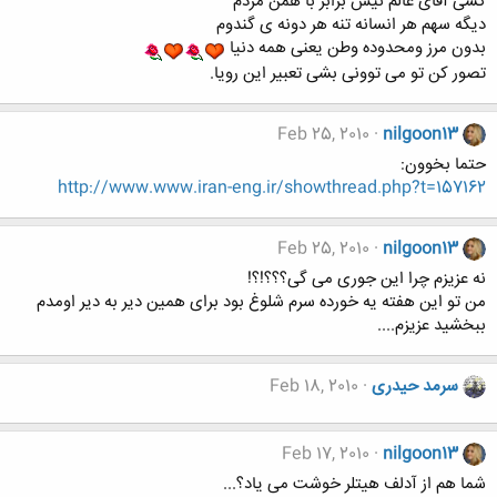
کسی آفای عالم نیس برابر با همن مردم
دیگه سهم هر انسانه تنه هر دونه ی گندوم
بدون مرز ومحدوده وطن یعنی همه دنیا
تصور کن تو می توونی بشی تعبیر این رویا.
Feb 25, 2010
nilgoon13
حتما بخوون:
http://www.www.iran-eng.ir/showthread.php?t=157162
Feb 25, 2010
nilgoon13
نه عزیزم چرا این جوری می گی؟؟؟!؟!
من تو این هفته یه خورده سرم شلوغ بود برای همین دیر به دیر اومدم
ببخشید عزیزم....
سرمد حیدری
Feb 18, 2010
Feb 17, 2010
nilgoon13
شما هم از آدلف هیتلر خوشت می یاد؟...