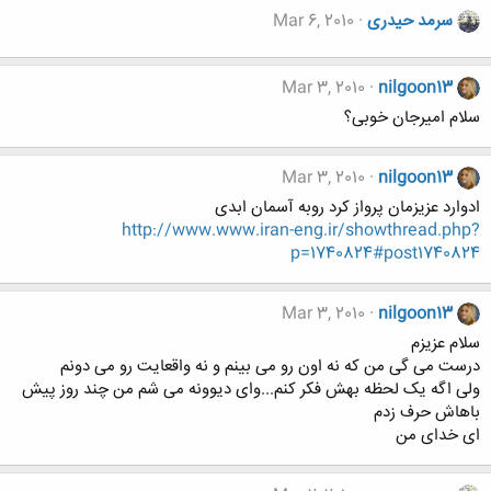
سرمد حیدری
Mar 6, 2010
Mar 3, 2010
nilgoon13
سلام امیرجان خوبی؟
Mar 3, 2010
nilgoon13
ادوارد عزیزمان پرواز کرد روبه آسمان ابدی
http://www.www.iran-eng.ir/showthread.php?
p=1740824#post1740824
Mar 3, 2010
nilgoon13
سلام عزیزم
درست می گی من که نه اون رو می بینم و نه واقعایت رو می دونم
ولی اگه یک لحظه بهش فکر کنم...وای دیوونه می شم من چند روز پیش
باهاش حرف زدم
ای خدای من