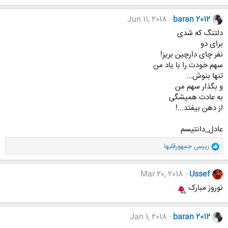
Jun 11, 2018
baran 2012
دلتنگ که شدی
برای دو
نفر چای دارچین بریز!
سهم خودت را با یاد من
تنها بنوش...
و بگذار سهم من
به عادت همیشگی
از دهن بیفتد...!
عادل_دانتیسم
و
رییس جمهورقلبها
ا
ک
ن
Mar 20, 2018
Ussef
ش
نوروز مبارک
ه
ا
:
Jan 1, 2018
baran 2012