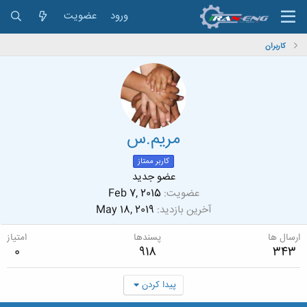
ورود
عضویت
کاربران
مریم.س
کاربر ممتاز
عضو جدید
عضویت
Feb 7, 2015
آخرین بازدید
May 18, 2019
ارسال ها
پسندها
امتیاز
0
918
343
پیدا کردن