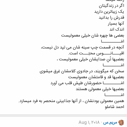
اگر در زندگیتان
یک زیباترین دارید
قدرش را بدانید
آنها بسیار
اندک اند
بعضی ها چهره شان خیلی معمولیست
امّـــــــــــا
آنچه در قسمت چپ سینه شان می تپد دل نیست،
اقیــــانــــوس محبّـــت است.
بعضیها تُنِ صدایشان خیلی معمولیست ،
امّــــــــــا
سخن که میگویند، در جادوی کلامشان غرق میشوی
بعضیها قد و قامتشان معمولیست
امّــــــــــا حضورشان طپش قلب می آورد
بعضیها خیلی معمولی هستند
امّـــــــــا
همین معمولی بودنشان ، از آنها جذابیتی منحصر به فرد میسازد.
احمد شاملو
مریم.س
Aug 1, 2018