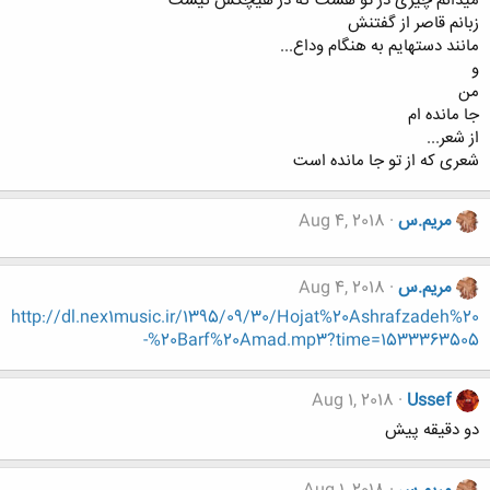
میدانم چیزی در تو هست که در هیچکس نیست
زبانم قاصر از گفتنش
مانند دستهایم به هنگام وداع...
و
من
جا مانده ام
از شعر...
شعری که از تو جا مانده است
مریم.س
Aug 4, 2018
مریم.س
Aug 4, 2018
http://dl.nex1music.ir/1395/09/30/Hojat%20Ashrafzadeh%20
-%20Barf%20Amad.mp3?time=1533363505
Aug 1, 2018
Ussef
دو دقیقه پیش