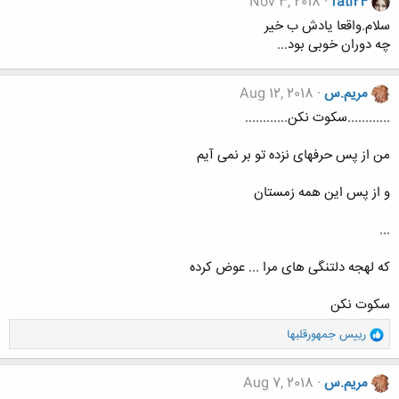
Nov 3, 2018
fati24
سلام.واقعا یادش ب خیر
چه دوران خوبی بود...
مریم.س
Aug 12, 2018
............سکوت نکن............
من از پس حرفهای نزده تو بر نمی آیم
و از پس این همه زمستان
...
که لهجه دلتنگی های مرا ... عوض کرده
سکوت نکن
و
رییس جمهورقلبها
ا
ک
ن
مریم.س
Aug 7, 2018
ش