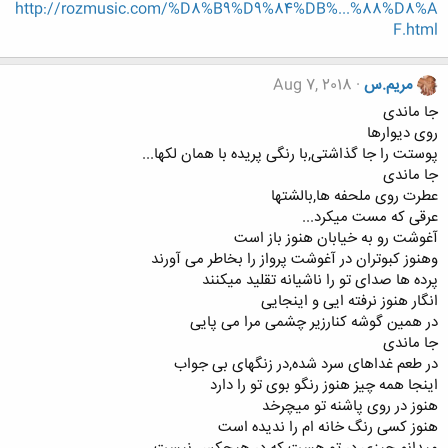
http://rozmusic.com/%D8%B9%D9%84%DB%...%88%D8%A
ه
F.html
ا
:
مریم.س
Aug 7, 2018
جا ماندی
روی دیوارها
پوستت را جا گذاشتی,با رنگی پریده با همان لکها...
جا ماندی
عطرت روی ملحفه ها,بالشتها
عرقی که مست میکرد...
آغوشت رو به خیابان هنوز باز است
وهنوز کبوتران در آغوشت پرواز را بخاطر می آورند
پرده ها صدای تو را ناشیانه تقلید میکنند
انگار هنوز نرفته ایی و اینجایی
در همین گوشه کنارزیر چشمی مرا می پایی
جا ماندی
در طعم غداهای سرد شده,در زنگهای بی جواب
اینجا همه چیز هنوز رنگو بوی تو را دارد
هنوز در روی پاشنه تو میچرخد
هنوز کسی رنگ خانه ام را ندیده است