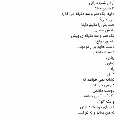
از آن شب بارانی
تا همین حالا
دقیقا یک عمر و سه دقیقه می گذرد…
می بینی؟
حسابش را دقیق دارم!
یادش بخیر…
یک عمر و سه دقیقه ی پیش
همین موقع!
دست هایم پر از تو بود...
دوست داشتن
زبان ٬
زمان ٬
راه ٬
دلیل٬
نشانه نمی خواهد که
دل می خواهد .
دوست داشتن
یک "من" می خواهد
و یک "تو" ٬
که برای دوست داشتن
نه من بماند و نه تو !.....