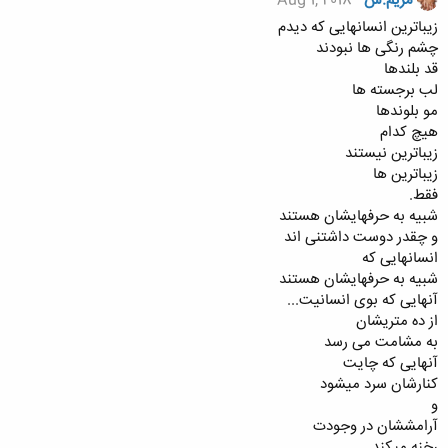
مریم.س
Aug 1, 2018
زیباترین انسانهایی که دیدم
چشم رنگی ها نبودند
قد بلندها
لب برجسته ها
مو بلوندها
هیچ کدام
زیباترین نیستند
زیباترین ها
فقط.
شبیه به حرفهایشان هستند
و چقدر دوست داشتنی اند
انسانهایی که
شبیه به حرفهایشان هستند
آنهایی که بوی انسانیت...
از ده متریشان
به مشامت می رسد
آنهایی که چایت
کنارشان سرد میشود
و
آرامششان در وجودت
رخنه میکند