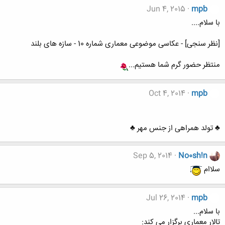
Jun 4, 2015
mpb
با سلام....
[نظر سنجی] - عکاسی موضوعی معماری شماره 10 - سازه های بلند
منتظر حضور گرم شما هستیم...
Oct 4, 2014
mpb
♣ تولد همراهی از جنس مهر ♣
Sep 5, 2014
No0sh!n
سلاام
Jul 26, 2014
mpb
با سلام...
تالار معماری برگزار می کند: