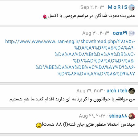
Sep 2, 2013
M o R i S
مدیریت دعوت شدگان در مراسم عروسی با اکسل
Aug 30, 2013
ozra69
http://www.www.www.iran-eng.ir/showthread.php/481850-
%DA%A9%D9%85%DA%A9-
%D8%A8%D8%B1%D8%A7%DB%8C-
%D8%AD%D8%AC%D9%85-
%D9%BE%D8%A7%DB%8C%D8%A7%D9%86-
%D9%86%D8%A7%D9%85%D9%87
Aug 29, 2013
arch 1 teh
من موافقم با حرفاتوون و اگر برنامه ای دارید اقدام کنید،ما هم هستیم
Aug 29, 2013
shina88
مهندس احتمالا منظور هژیر جان فتنه(!) 88 هست!