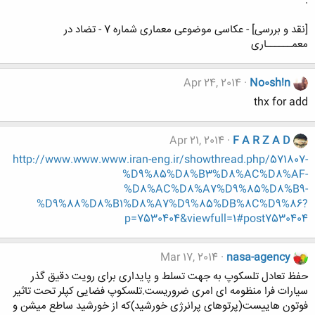
.
[نقد و بررسی] - عکاسی موضوعی معماری شماره 7 - تضاد در
معمــــــاری
Apr 24, 2014
No0sh!n
thx for add
Apr 21, 2014
F A R Z A D
http://www.www.www.iran-eng.ir/showthread.php/571807-
%D9%85%D8%B3%D8%AC%D8%AF-
%D8%AC%D8%A7%D9%85%D8%B9-
%D9%88%D8%B1%D8%A7%D9%85%DB%8C%D9%86?
p=7530404&viewfull=1#post7530404
Mar 17, 2014
nasa-agency
حفظ تعادل تلسکوپ به جهت تسلط و پایداری برای رویت دقیق گذر
سیارات فرا منظومه ای امری ضروریست.تلسکوپ فضایی کپلر تحت تاثیر
فوتون هاییست(پرتوهای پرانرژی خورشید)که از خورشید ساطع میشن و