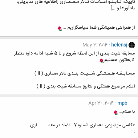
تاپیک: تـابـلـو اعـلانـات تـالار مـعـمـاری [اطلاعیه های مدیریتی،
یادآورها و ...]
از همراهی همیشگی شما سپاسگزاریم ...
May 3, 2014
helensj
مسابقه شیت بندی از این لحظه شروع و تا 5 شنبه ادامه داره منتظر
کارهاتون هستیم
مسـابـقـه هـفـتـگی شــیـت بنـدی تالار معماری ( II )
اعلام موضوع هفتگی و نتایج مسابقه شیت بندی ( II )
Apr 30, 2014
mpb
با سلام...
عکاسی موضوعی معماری شماره 7 - تضاد در معمــــــاری
.