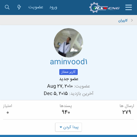
ورود
عضویت
کاربران
aminvood1
کاربر ممتاز
عضو جدید
عضویت
Aug 27, 2010
آخرین بازدید
Dec 5, 2015
ارسال ها
پسندها
امتیاز
0
940
279
پیدا کردن