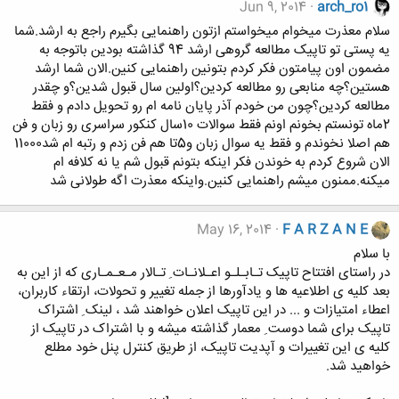
Jun 9, 2014
arch_ro1
سلام معذرت میخوام میخواستم ازتون راهنمایی بگیرم راجع به ارشد.شما
یه پستی تو تاپیک مطالعه گروهی ارشد 94 گذاشته بودین باتوجه به
مضمون اون پیامتون فکر کردم بتونین راهنمایی کنین.الان شما ارشد
هستین؟چه منابعی رو مطالعه کردین؟اولین سال قبول شدین؟و چقدر
مطالعه کردین؟چون من خودم آذر پایان نامه ام رو تحویل دادم و فقط
2ماه تونستم بخونم اونم فقط سوالات 10سال کنکور سراسری رو زبان و فن
هم اصلا نخوندم و فقط یه سوال زبان و5تا هم فن زدم و رتبه ام شد11000
الان شروع کردم به خوندن فکر اینکه بتونم قبول شم یا نه کلافه ام
میکنه.ممنون میشم راهنمایی کنین.واینکه معذرت اگه طولانی شد
May 16, 2014
F A R Z A N E
با سلام
در راستای افتتاح تاپیک تـابـلـو اعـلانـات ِ تـالار مـعـمـاری که از این به
بعد کلیه ی اطلاعیه ها و یادآورها از جمله تغییر و تحولات، ارتقاء کاربران،
اعطاء امتیازات و ... در این تاپیک اعلان خواهند شد ، لینک ِ اشتراک
تاپیک برای شما دوست ِ معمار گذاشته میشه و با اشتراک در تاپیک از
کلیه ی این تغییرات و آپدیت تاپیک، از طریق کنترل پنل خود مطلع
خواهید شد.