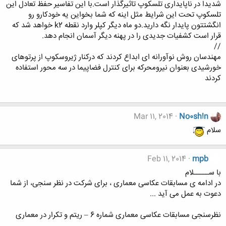
شدیدا در ناپایداری تلسکوپ تاثیرگذار است.با این تفاسیر حفظ تعادل این
تلسکوپ تحت این شرایط مثل اینه که شما بخواین یه خودکارو رو
انگشتتون پایدار نگه دارید.دو ماه دیگر کپلر وارد نقطه k2 خواهد شد که
قرار است کشفیات جدیدی را در پهنه دیگر آسمان انجام دهد.
//
مهندسان روش نوآورانه ای ابداع کردند که درکنار ژیروسکوپ از پرتوهای
خورشیدی بعنوان نیرومحرکه برای کنترل فضاپیما در سه محور استفاده
کردند
Mar 11, 2014
No0sh!n
سلام
Feb 11, 2014
mpb
با ســـــلام
در ادامه ی مسابقات عکاسی معماری ، برای شرکت در نظر سنجی، از شما
دعوت به عمل می آید ...
نظرسنجی مسابقات عکاسی معماری شماره 6 – ریتم و تکرار در معماری