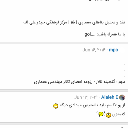
نقد و تحلیل بناهای معماری | 15 | مرکز فرهنگی حیدر علی اف
با ما همراه باشید....:gol:
Jun 16, 2014
mpb
.
.
.
مهم : گنجینه تالار - رزومه اعضای تالار مهندسی معماری
Jun 13, 2014
Alaleh E
از رو عکسم باید تشخیص میدادی دیگه
لابیمون