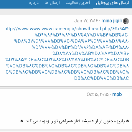
ارسال های پروفایل
آخرین فعالیت
ارسال ها
درباره
Jan 17, 2016
mina jigili
http://www.www.www.iran-eng.ir/showthread.php/650953-
%D9%86%D9%82%D8%A7%D8%B4%DB%8C-
%D8%B1%D9%88%DB%8C-%DA%86%D9%88%D8%A8-
%D9%88-%D8%B3%D9%86%DA%AF-%D9%88-
%D8%A7%D8%AB%D8%A7%D8%B1-
%D9%85%DB%8C%D9%86%D8%A7%DB%8C%DB%8C%DB
%8C%DB%8C%DB%8C%DB%8C%DB%8C%DB%8C%DB%8
C%DB%8C%DB%8C%DB%8C%DB%8C%DB%8C%DB%8C%
DB%8C%DB%8C%DB%8C
Oct 5, 2015
mpb
♣ پاییز مجنون تر از همیشه آغاز همراهی تو را زمزمه می کند. ♣