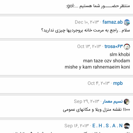
منتظر حضــــور شما هستیم ...:gol:
Dec 10, 2013
farnaz.ab
سلام . راجع به مرمت خانه بروجردیها چیزی ندارید؟
Oct 13, 2013
trosa063
slm khobi
man taze ozv shodam
mishe y kam rahnemaeim koni
Oct 4, 2013
mpb
نسیم معمار
Sep 29, 2013
1100 نقشه منزل ویلا و مکانهای عمومی
Sep 16, 2013
E . H . S . A . N