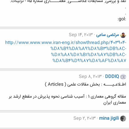
نقد و بررسی ِ مسابقات عکاســــی ِ معمـــــاری شماره 05 - تزئینات.
.
.
:gol:
مرتضی ساعی
Sep 14, 2013
http://www.www.www.iran-eng.ir/showthread.php/403904-
%D8%B9%DA%A9%D8%B3%DB%8C-
%D8%A8%D8%B1%D8%A7%DB%8C-
%D8%B4%D9%87%D8%AF%D8%A7
Sep 8, 2013
DDDIQ
اطـلاعـیــــه : بخش مقالات علمی ( Articles )
مقاله گروهی معماری 1 : آسیب شناسی نحوه پذیرش در مقطع ارشد بر
معماری ایران
Sep 2, 2013
mina jigili