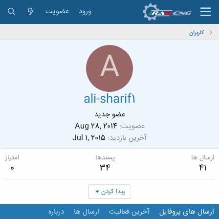
ورود
عضویت
کاربران
A
ali-sharif1
عضو جدید
عضویت
Aug 28, 2014
آخرین بازدید
Jul 1, 2015
ارسال ها
پسندها
امتیاز
0
34
41
پیدا کردن
ارسال های پروفایل
آخرین فعالیت
ارسال ها
درباره