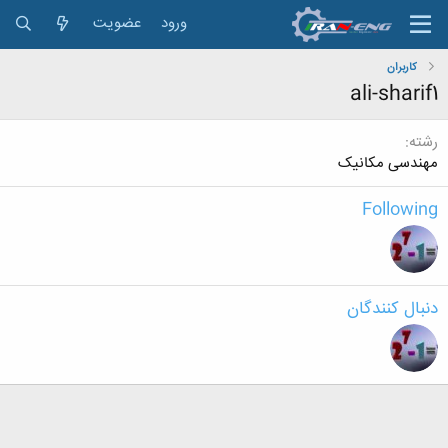
ورود
عضویت
کاربران
ali-sharif1
رشته
مهندسی مکانیک
Following
دنبال کنندگان