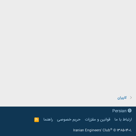
کاربران
Persian
ارتباط با ما
قوانین و مقرّرات
حریم خصوصی
راهنما
R
S
S
®
Iranian Engineers' Club
© 1385-1401.