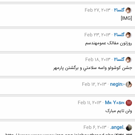
گلسا2
Feb 27, 2013
[IMG]
گلسا2
Feb 23, 2013
روزتون مفالک عمومهندسم
گلسا2
Feb 18, 2013
جشن كوشولو واسه سلامتي و برگشتن پارمهر
Feb 12, 2013
negin:-
Feb 11, 2013
Mʀ Yᴀsɪɴ
M
ولن تایم مبارک
Feb 6, 2013
.angel.