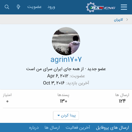
ورود
عضویت
کاربران
agrin1707
عضو جدید
·
از
همه جای ایران سرای من است
عضویت
Apr 6, 2012
آخرین بازدید
Oct 3, 2016
ارسال ها
پسندها
امتیاز
0
130
124
پیدا کردن
ارسال های پروفایل
آخرین فعالیت
ارسال ها
درباره