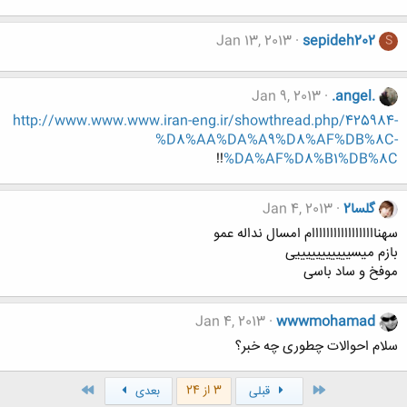
Jan 13, 2013
sepideh202
S
Jan 9, 2013
.angel.
http://www.www.www.iran-eng.ir/showthread.php/425984-
%D8%AA%DA%A9%D8%AF%DB%8C-
!!
%DA%AF%D8%B1%DB%8C
گلسا2
Jan 4, 2013
سهناااااااااااااااااام امسال نداله عمو
بازم میسیییییییییییی
موفخ و ساد باسی
Jan 4, 2013
wwwmohamad
سلام احوالات چطوری چه خبر؟
اول
آخر
3 از 24
قبلی
بعدی