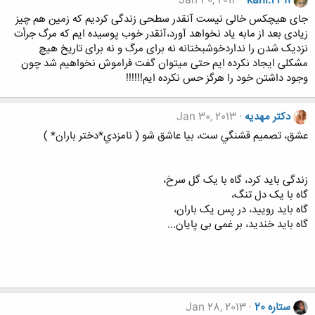
Jan 30, 2013
kani.2311
جای هیچکس خالی نیست آنقدر سطحی زندگی کردیم که زمین هم چیز
زیادی بعد از مابه یاد نخواهد آورد،آنقدر خوب پوسیده ایم که مرگ جرأت
نزدیک شدن را نداردخوشبختانه نه برای مرگ و نه برای تاریخ هیچ
مشکلی ایجاد نکرده ایم حتی میتوان گفت فراموش نخواهیم شد چون
وجود داشتن خود را هرگز حس نکرده ایم!!!!!!
دکتر مهدیه
Jan 30, 2013
عشق، تصميم قشنگي ست، بيا عاشق شو ( نامزدي*دختر باران* )
زندگی باید کرد، گاه با یک گل سرخ،
گاه با یک دل تنگ،
گاه باید رویید، در پس یک باران،
گاه باید خندید، بر غمی بی پایان...
ستاره 20
Jan 28, 2013