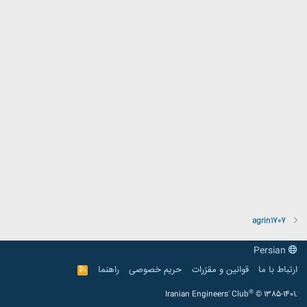
agrin1707
Persian
ارتباط با ما
قوانین و مقرّرات
حریم خصوصی
راهنما
R
S
S
®
Iranian Engineers' Club
© 1385-1401.