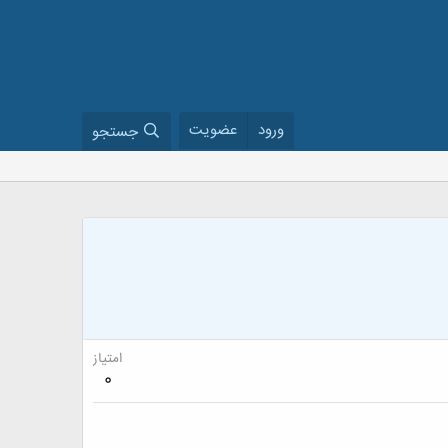
ورود
عضویت
جستجو
امتیاز
0