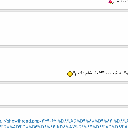
 بگیم...
3 نفر شام دادیم!!
eng.ir/showthread.php/439067-%D8%AD%D9%88%D9%84-%
%D8%AD%D8%B3%D9%86-%D8%A7%D9%84%D8%AD%D8%A