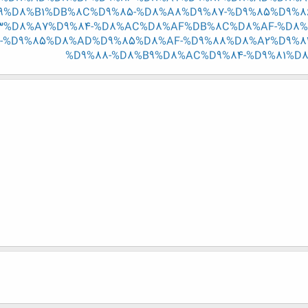
9%D8%B1%DB%8C%D9%85-%D8%A8%D9%87-%D9%85%D9%
3%D8%A7%D9%84-%D8%AC%D8%AF%DB%8C%D8%AF-%D8%
-%D9%85%D8%AD%D9%85%D8%AF-%D9%88%D8%A2%D9%8
%D9%88-%D8%B9%D8%AC%D9%84-%D9%81%D