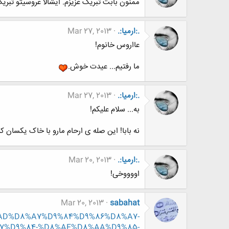
ممنون بابت تبریک عزیزم. ایشالا عروسیتو تبریک
.:ارمیا:.
Mar 27, 2013
عااروس خانوم!
ما رفتیم... عیدت خوش.
.:ارمیا:.
Mar 27, 2013
به... سلام علیکم!
نه بابا! این صله ی ارحام مارو با خاک یکسان کرذ! یه شب به 4
.:ارمیا:.
Mar 20, 2013
اووووخی!
Mar 20, 2013
sabahat
D8%AD%D8%A7%D9%84%D9%86%D8%A7-
7%D9%84-%D8%AE%D8%AA%D9%85-