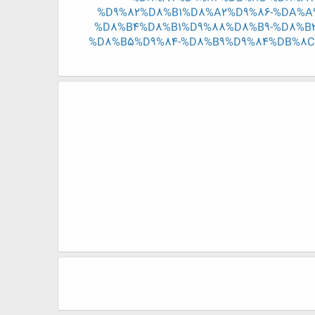
%D9%82%D8%B1%D8%A2%D9%86-%DA%A
%D8%B4%D8%B1%D9%88%D8%B9-%D8%B
%D8%B5%D9%84-%D8%B9%D9%84%DB%8C