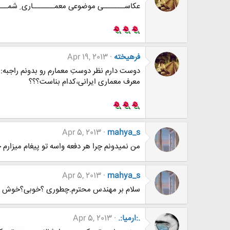
عکاســـــــی موضوعی معمـــــــاری ِ شمـــاره 4 – نــــــــور و سایــــــ
فرهيخته
Apr 19, 2013
دوست دارم نظر دوستِ معمارم رو بدونم راجبه:
معرف معماری ایرانی،کدام بناست؟؟؟
Apr 5, 2013
mahya_s
من نمیدونم چرا هر دفعه واسه تو پیغام میزارم
Apr 5, 2013
mahya_s
سلام بر مهندس محترم.چطوری ؟خوبی؟خوش گذ
.:ارمیا:.
Apr 5, 2013