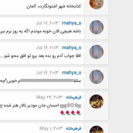
کتابخانه شهر اشتوتگارت، آلمان
Jul 17, 2013
mahya_s
باشه.هیچی.الان خوبه.موندم اگه یه روز برم بی
Jul 16, 2013
mahya_s
اقلا جواب آدم رو بده بعد برو تو افق محو شو.......
Jul 16, 2013
mahya_s
سلللااااااااااااااااااااااااااااااااااااااااااااام.خوبی؟چ
فرهيخته
May 22, 2013
ஜஜ۩۞۩ஜ احسان جان مودیر تالار هنر شده ஜஜ۩۞۩ஜ
فرهيخته
May 1, 2013