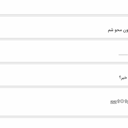
رون محو شم
.....
ه خبر؟