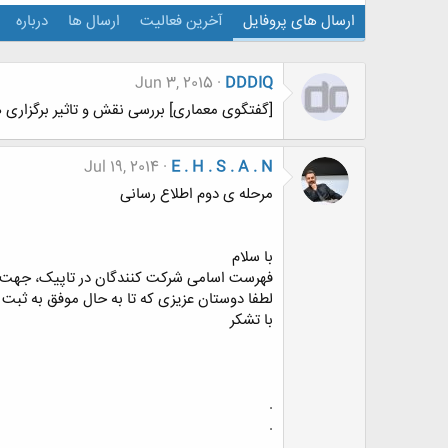
ارسال های پروفایل
آخرین فعالیت
ارسال ها
درباره
Jun 3, 2015
DDDIQ
[گفتگوی معماری] بررسی نقش و تاثیر برگزار
Jul 19, 2014
E . H . S . A . N
مرحله ی دوم اطلاع رسانی
با سلام
فهرست اسامی شرکت کنندگان در تاپیک، جهت تس
لطفا دوستان عزیزی که تا به حال موفق به ثبت 
با تشکر
.
.
.