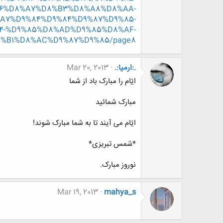
86%D8%A7%D8%B3%D8%A8%D8%AA-
A7%D9%84%D9%84%D9%87%D9%85-
4-%D9%85%D8%AD%D9%85%D8%AF-
8%B1%D8%AC%D9%87%D9%85/page8
.:ارمیا:.
Mar 20, 2013
ایّام را مبارک باد از شما
مبارک شمائید
ایّام می آیند تا به شما مبارک شوند!
*شمس تبریزی*
نوروز مبارک.
Mar 19, 2013
mahya_s