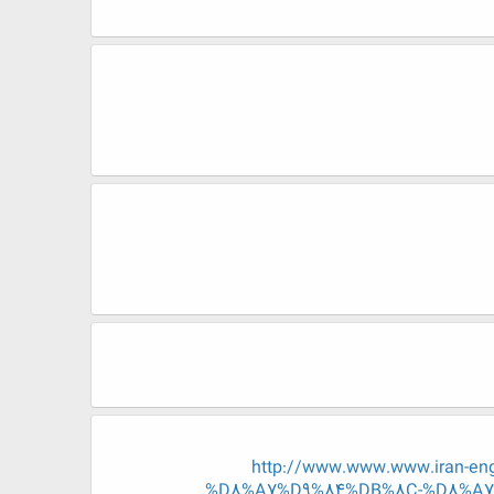
http://www.www.www.iran-
%D8%A7%D9%84%DB%8C-%D8%A7