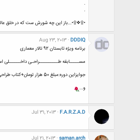
.
.
•۩❖۩•...باز این چه شورش ست که در خلق عالم 
Aug 23, 2013
DDDIQ
برنامه ویژه تابستان 92 تالار معماری
مســـــابقه طــــــــــراحـی داخــــــلی اســـ
جوایزاین دوره:مبلغ 50 هزار تومان+کتاب طراحی داخلی+کسب تقدیر نامه
و...
Jul 31, 2013
F.A.R.Z.A.D
Jul 21, 2013
saman.arch