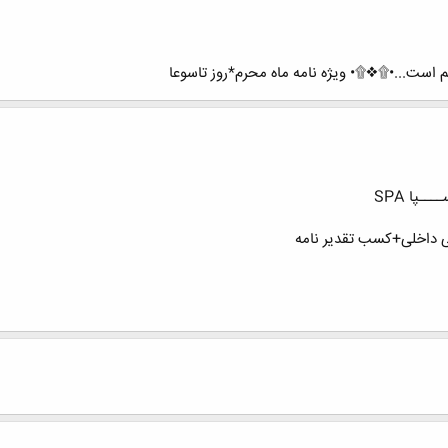
است...•۩❖۩• ویژه نامه ماه محرم*روز تاسوعا
ـپا SPA