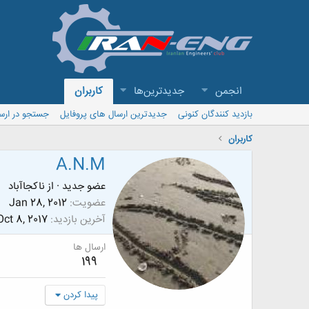
انجمن
جدیدترین‌ها
کاربران
بازدید کنندگان کنونی
جدیدترین ارسال های پروفایل
جستجو در ارس
کاربران
A.N.M
عضو جدید
·
از
ناکجاآباد
عضویت
Jan 28, 2012
آخرین بازدید
Oct 8, 2017
ارسال ها
199
پیدا کردن