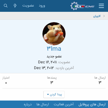
ورود
عضویت
کاربران
3lma
عضو جدید
عضویت
Dec 16, 2011
آخرین بازدید
Dec 13, 2012
ارسال ها
پسندها
امتیاز
0
3
3
پیدا کردن
ارسال های پروفایل
آخرین فعالیت
ارسال ها
درباره