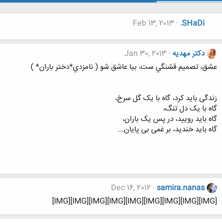
Feb 13, 2013
.SHaDi
دکتر مهدیه
Jan 30, 2013
عشق، تصميم قشنگي ست، بيا عاشق شو ( نامزدي*دختر باران* )
زندگی باید کرد، گاه با یک گل سرخ،
گاه با یک دل تنگ،
گاه باید رویید، در پس یک باران،
گاه باید خندید، بر غمی بی پایان...
Dec 16, 2012
samira.nanas
[IMG][IMG][IMG][IMG][IMG][IMG][IMG][IMG][IMG]