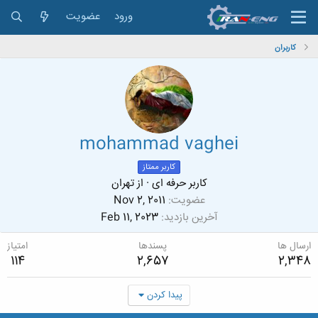
ورود
عضویت
کاربران
mohammad vaghei
کاربر ممتاز
کاربر حرفه ای
·
از
تهران
عضویت
Nov 2, 2011
آخرین بازدید
Feb 11, 2023
ارسال ها
پسندها
امتیاز
114
2,657
2,348
پیدا کردن