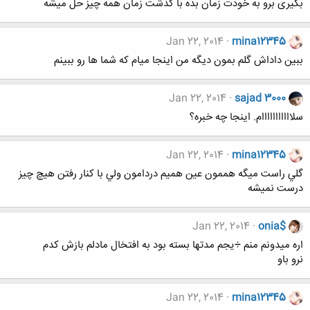
بگیری برو به خودت زمان بده با گذشت زمان همه چیز حل میشه
Jan 22, 2014
mina12345
ببين داداش گلم بمون ديگه من اينجا ميام كه شما ها رو ببينم
Jan 22, 2014
sajad 3000
سلااااااااااام. اینجا چه خبره؟
Jan 22, 2014
mina12345
گلي راست ميگه هممون عين هميم دردامون ولي با كنار رفتن هيچ چيز
درست نميشه
Jan 22, 2014
onia$
اره میدونم منم ÷یجم مدتها بسته بود به افتخال مادلم بازش کدم
نرو باو
Jan 22, 2014
mina12345