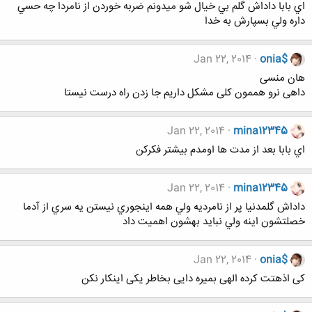
اي بابا داداش گلم بي خيال شو ميدونم ضربه خوردن از نامردا چه حسي
داره ولي بسپارش به خدا
Jan 22, 2014
onia$
هان منسی
داهی نرو هممون کلی مشکل داریم جا زدن راه درست نیستا
Jan 22, 2014
mina12345
اي بابا بعد از مدت ها اومدم بيشتر فكركن
Jan 22, 2014
mina12345
داداش گلمدنيا پر از نامرديه ولي همه اينجوري نيستن يه سري از آدما
خصلتشون اينه ولي نبايد بهشون اهميت داد
Jan 22, 2014
onia$
کی اذهتت کرده الهی بمیره دایی بخاطر یکی اینکار نکن