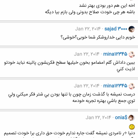
اخه این هم دور بودی بهتر نشد
باشه هر چی خودت صلاح بدونی ولی بازم بیا دیگه
Jan 22, 2014
sajad 3000
خوبم دایی خداروشکر شما خوبی؟خوشی؟
Jan 22, 2014
mina12345
ببين داداش گلم امضامو بخون خيليها سطح فكريشون پائينه نبايد خودتو
اذيت كني
Jan 22, 2014
mina12345
درست نميشه با گذشت زمان چون با تنها بودن بي شتر فكر ميكني ولي
توي جمع باشي بهتره تجربه خودمه
Jan 22, 2014
onia$
دنیا ÷ر نامردی نمیشه گفت جاره ندارم خودت حق داری برا خودت تصمیم