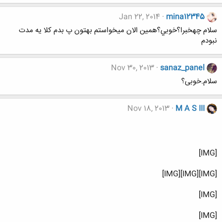
Jan 22, 2014
mina12345
سلام چهخبرا؟خوبي؟همين الان ميخواستم بهتون پ بدم كلا يه مدت
نبودم
Nov 30, 2013
sanaz_panel
سلام.خوبی؟
Nov 18, 2013
M A S III
[IMG]
[IMG][IMG][IMG]
[IMG]
[IMG]