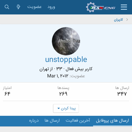
ورود
عضویت
کاربران
unstoppable
کاربر بیش فعال
·
33
·
از
تهران
عضویت
Mar 1, 2012
ارسال ها
پسندها
امتیاز
64
269
347
پیدا کردن
ارسال های پروفایل
آخرین فعالیت
ارسال ها
درباره