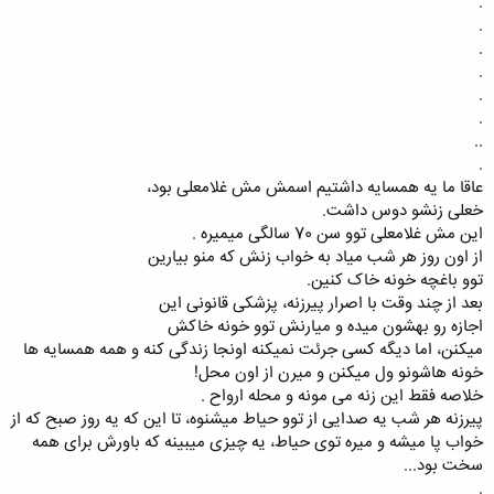
.
.
.
.
.
.
..
.
ﻋﺎﻗﺎ ﻣﺎ ﯾﻪ ﻫﻤﺴﺎﯾﻪ ﺩﺍﺷﺘﯿﻢ ﺍﺳﻤﺶ ﻣﺶ ﻏﻼﻣﻌﻠﯽ ﺑﻮﺩ،
ﺧﻌﻠﯽ ﺯﻧﺸﻮ ﺩﻭﺱ ﺩﺍﺷﺖ.
ﺍﯾﻦ ﻣﺶ ﻏﻼﻣﻌﻠﯽ ﺗﻮﻭ ﺳﻦ 70 ﺳﺎﻟﮕﯽ ﻣﯿﻤﯿﺮﻩ .
ﺍﺯ ﺍﻭﻥ ﺭﻭﺯ ﻫﺮ ﺷﺐ ﻣﯿﺎﺩ ﺑﻪ ﺧﻮﺍﺏ ﺯﻧﺶ ﮐﻪ ﻣﻨﻮ ﺑﯿﺎﺭﯾﻦ
ﺗﻮﻭ ﺑﺎﻏﭽﻪ ﺧﻮﻧﻪ ﺧﺎﮎ ﮐﻨﯿﻦ.
ﺑﻌﺪ ﺍﺯ ﭼﻨﺪ ﻭﻗﺖ ﺑﺎ ﺍﺻﺮﺍر پیرﺯﻧﻪ، ﭘﺰﺷﮑﯽ ﻗﺎﻧﻮﻧﯽ ﺍﯾﻦ
ﺍﺟﺎﺯﻩ ﺭﻭ ﺑﻬﺸﻮﻥ ﻣﯿﺪﻩ ﻭ ﻣﯿﺎﺭﻧﺶ ﺗﻮﻭ ﺧﻮﻧﻪ ﺧﺎﮐﺶ
ﻣﯿﮑﻨﻦ، ﺍﻣﺎ ﺩﯾﮕﻪ ﮐﺴﯽ ﺟﺮﺋﺖ ﻧﻤﯿﮑﻨﻪ ﺍﻭﻧﺠﺎ ﺯﻧﺪﮔﯽ ﮐﻨﻪ ﻭ ﻫﻤﻪ ﻫﻤﺴﺎﯾﻪ ﻫﺎ
ﺧﻮﻧﻪ ﻫﺎﺷﻮﻧﻮ ﻭﻝ ﻣﯿﮑﻨﻦ ﻭ ﻣﯿﺮﻥ ﺍﺯ ﺍﻭﻥ ﻣﺤﻞ!
ﺧﻼﺻﻪ ﻓﻘﻂ ﺍﯾﻦ ﺯﻧﻪ می موﻧﻪ ﻭ ﻣﺤﻠﻪ ﺍﺭﻭﺍﺡ .
پیرﺯﻧﻪ ﻫﺮ ﺷﺐ ﯾﻪ ﺻﺪﺍﯾﯽ ﺍﺯ ﺗﻮﻭ ﺣﯿﺎﻁ ﻣﯿﺸﻨﻮﻩ، ﺗﺎ ﺍﯾﻦ ﮐﻪ ﯾﻪ ﺭﻭﺯ ﺻﺒﺢ ﮐﻪ ﺍﺯ
ﺧﻮﺍﺏ ﭘﺎ ﻣﯿﺸﻪ ﻭ ﻣﯿﺮﻩ توی ﺣﯿﺎﻁ، ﯾﻪ ﭼﯿﺰﯼ ﻣﯿﺒﯿﻨﻪ ﮐﻪ ﺑﺎﻭﺭﺵ ﺑﺮﺍﯼ ﻫﻤﻪ
ﺳﺨﺖ ﺑﻮﺩ...
.