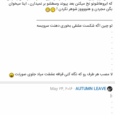
ﮐﻪ ﺍﺑﺮﻭهاﺷﻮنو ﻧﺦ ﻣﯿﮑﻨﻦ ﺑﻌﺪ ﭘﯿﻮﻧﺪ ﻭﺳﻄﺸﻮ ﺑﺮ ﻧﻤﯿﺪﺍﺭﻥ ، ﺍﯾﻨﺎ میخوان
ﺑﮕﻦ ﻣﺠﺮﺩﻥ و ﻫﻨﻮوووز ﺷﻮﻫﺮ ﻧﮑﺮﺩﻥ !
--------------------------------------------------------------------------
تو چین اگه شکست عشقی بخوری دهنت سرویسه
.
.
.
.
.
.
.
.
لا مصب هر طرف رو که نگاه کنی قیافه عشقت میاد جلوی صورتت
May 24, 2016
AUTUMN LEAVE
:|
.
.
.