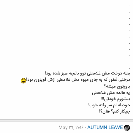
.
.
.
.
.
.
.
.
.
.
.
ﺑﻌﻠﻪ ﺩﺭﺧﺖ ﻣﺶ ﻏﻼﻣﻌﻠﯽ ﺗﻮﻭ ﺑﺎﻏﭽﻪ ﺳﺒﺰ ﺷﺪﻩ ﺑﻮﺩ!
ﺩﺭﺧﺘﯽ ﻗﻄﻮﺭ ﮐﻪ ﺑﻪ ﺟﺎﯼ ﻣﯿﻮﻩ ﻣﺶ ﻏﻼﻣﻌﻠﯽ ﺍﺯﺵ ﺁﻭﯾﺰﻭﻥ ﺑﻮﺩ!
ﺑﺎﻭﺭﺗﻮﻥ ﻣﯿﺸﻪ؟
ﯾﻪ ﻋﺎﻟﻤﻪ ﻣﺶ ﻏﻼﻣﻌلی
بیشورم خودتی!!!
حوصله ام سر رفته خوب!
چیکار کنم؟ هان؟!
May 31, 2016
AUTUMN LEAVE