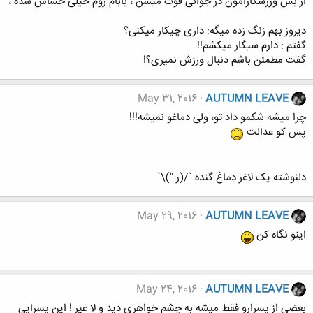
از بس ورزشکارامون در جوانی فوت میشن ، بابام روم خیلی حساس شده ،
دیروز بهم زنگ زده میگه: داری چیکار میکنی؟
گفتم : دارم سیگار میکشم!!
گفت مطمئن باشم دنبال ورزش نمیری؟!
May 31, 2016
AUTUMN LEAVE
چرا میشه شکمو داد تو، ولی دماغو نمیشه!!!
پس کو عدالت
دلنوشته یک لاغر دماغ گنده `/(ر ")\`
May 29, 2016
AUTUMN LEAVE
اینو نگاه کن
May 24, 2016
AUTUMN LEAVE
بعضی از پسرارو فقط میشه به چشم خواهری دید و لا غیر ! ﺍﯾﻦ ﭘﺴﺮﺍﯾﯽ