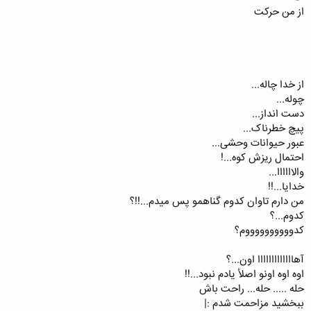
از من حرکت
از خدا چاله...
چوله...
دست انداز...
پیچ خطرناک...
عبور حیوانات وحشی...
احتمال ریزش کوه...!
والاااااا...
خدایا...!!
من دارم تاوان کدوم گناهمو پس میدم...!!؟
کدوم...؟
کدووووووووووم؟
آهااااااااااااا اون...؟
اوه اوه اونو اصلأ یادم نبود...!!
حله ..... حله... راحت باش
ببخشید مزاحمت شدم :|