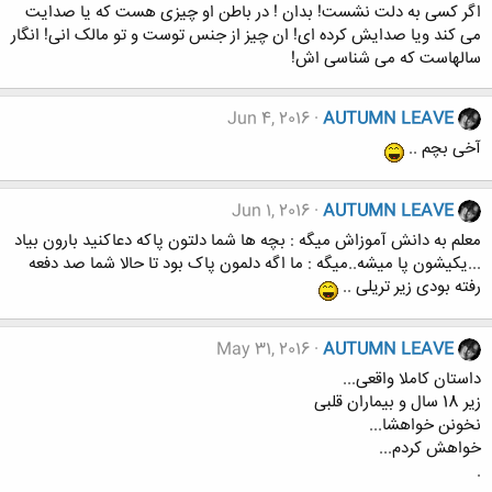
اگر کسی به دلت نشست! بدان ! در باطن او چیزی هست که یا صدایت
می کند ویا صدایش کرده ای! ان چیز از جنس توست و تو مالک انی! انگار
سالهاست که می شناسی اش!
Jun 4, 2016
AUTUMN LEAVE
آخی بچم ..
Jun 1, 2016
AUTUMN LEAVE
معلم به دانش آموزاش میگه : بچه ها شما دلتون پاکه دعاکنید بارون بیاد
...یکیشون پا میشه..میگه : ما اگه دلمون پاک بود تا حالا شما صد دفعه
رفته بودی زیر تریلی ..
May 31, 2016
AUTUMN LEAVE
داﺳﺘﺎﻥ ﮐﺎﻣﻼ ﻭﺍﻗﻌﯽ...
ﺯﯾﺮ 18 ﺳﺎﻝ ﻭ ﺑﯿﻤﺎﺭﺍﻥ ﻗﻠﺒﯽ
ﻧﺨﻮﻧﻦ ﺧﻮﺍﻫﺸﺎ...
ﺧﻮﺍﻫﺶ ﮐﺮﺩﻡ...
.