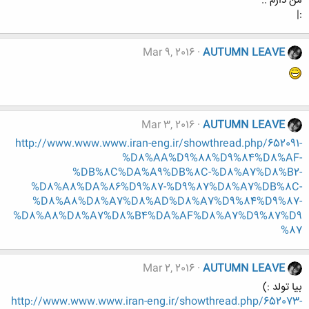
من دارم ..
:|
Mar 9, 2016
AUTUMN LEAVE
Mar 3, 2016
AUTUMN LEAVE
http://www.www.www.iran-eng.ir/showthread.php/652091-
%D8%AA%D9%88%D9%84%D8%AF-
%DB%8C%DA%A9%DB%8C-%D8%A7%D8%B2-
%D8%A8%DA%86%D9%87-%D9%87%D8%A7%DB%8C-
%D8%A8%D8%A7%D8%AD%D8%A7%D9%84%D9%87-
%D8%A8%D8%A7%D8%B4%DA%AF%D8%A7%D9%87%D9
%87
Mar 2, 2016
AUTUMN LEAVE
بیا تولد :)
http://www.www.www.iran-eng.ir/showthread.php/652073-