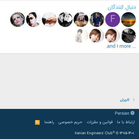
دنبال کنندگان
F
... and 1 more.
کاربران
Persian
ارتباط با ما
قوانین و مقرّرات
حریم خصوصی
راهنما
R
S
S
®
Iranian Engineers' Club
© 1385-1401.