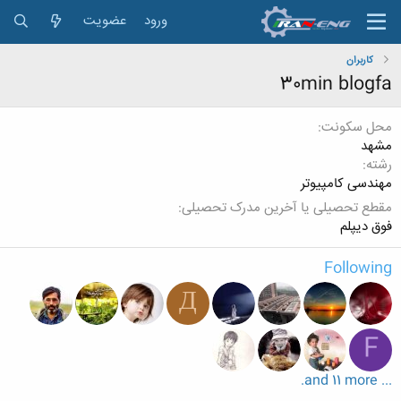
ورود
عضویت
کاربران
30min blogfa
محل سکونت
مشهد
رشته
مهندسی کامپیوتر
مقطع تحصیلی یا آخرین مدرک تحصیلی
فوق دیپلم
Following
Д
F
... and 11 more.